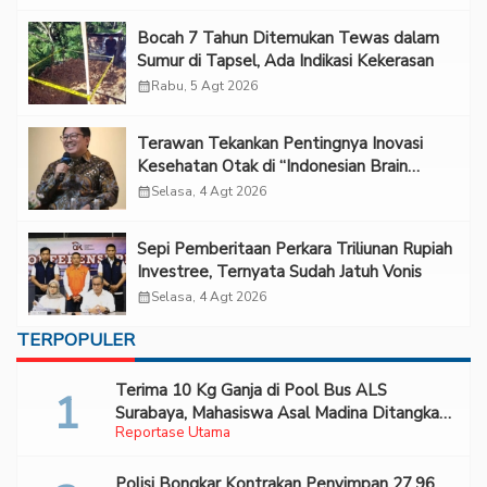
Bocah 7 Tahun Ditemukan Tewas dalam
Sumur di Tapsel, Ada Indikasi Kekerasan
calendar_month
Rabu, 5 Agt 2026
Terawan Tekankan Pentingnya Inovasi
Kesehatan Otak di “Indonesian Brain
Forum 2026 UPN Veteran Jakarta”
calendar_month
Selasa, 4 Agt 2026
Sepi Pemberitaan Perkara Triliunan Rupiah
Investree, Ternyata Sudah Jatuh Vonis
calendar_month
Selasa, 4 Agt 2026
TERPOPULER
Terima 10 Kg Ganja di Pool Bus ALS
Surabaya, Mahasiswa Asal Madina Ditangkap
Reportase Utama
Bareskrim
Polisi Bongkar Kontrakan Penyimpan 27,96