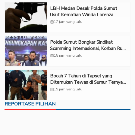
LBH Medan Desak Polda Sumut
Usut Kematian Winda Lorenza
calendar_month
17 jam yang lalu
Polda Sumut Bongkar Sindikat
Scamming Internasional, Korban Rugi
Rp6,7 Miliar
calendar_month
18 jam yang lalu
Bocah 7 Tahun di Tapsel yang
Ditemukan Tewas di Sumur Ternyata
Korban Kekerasan Seksual
calendar_month
19 jam yang lalu
REPORTASE PILIHAN