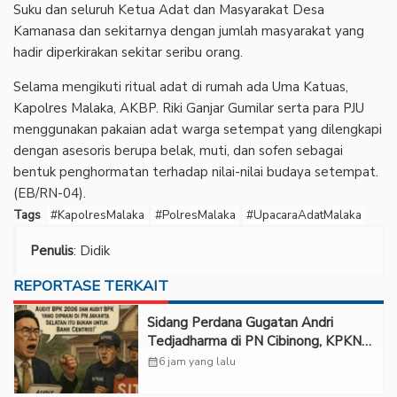
Suku dan seluruh Ketua Adat dan Masyarakat Desa
Kamanasa dan sekitarnya dengan jumlah masyarakat yang
hadir diperkirakan sekitar seribu orang.
Selama mengikuti ritual adat di rumah ada Uma Katuas,
Kapolres Malaka, AKBP. Riki Ganjar Gumilar serta para PJU
menggunakan pakaian adat warga setempat yang dilengkapi
dengan asesoris berupa belak, muti, dan sofen sebagai
bentuk penghormatan terhadap nilai-nilai budaya setempat.
(EB/RN-04).
Tags
#KapolresMalaka
#PolresMalaka
#UpacaraAdatMalaka
Penulis
: Didik
REPORTASE TERKAIT
Sidang Perdana Gugatan Andri
Tedjadharma di PN Cibinong, KPKNL
dan PUPN Mangkir
calendar_month
6 jam yang lalu