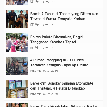
calendar_month
18 jam yang lalu
Bocah 7 Tahun di Tapsel yang Ditemukan
Tewas di Sumur Ternyata Korban
Kekerasan Seksual
calendar_month
19 jam yang lalu
Polres Paluta Diresmikan, Begini
Tanggapan Kapolres Tapsel
calendar_month
19 jam yang lalu
‎4 Rumah Panggung di OKI Ludes
Terbakar, Kerugian Capai Rp1 Miliar
calendar_month
Kamis, 6 Agt 2026
Bareskrim Bongkar Jaringan Etomidate
dari Thailand, 4 Pelaku Ditangkap
calendar_month
Kamis, 6 Agt 2026
Kasus Dana Hibah Jatim, Siliwangi: Partai