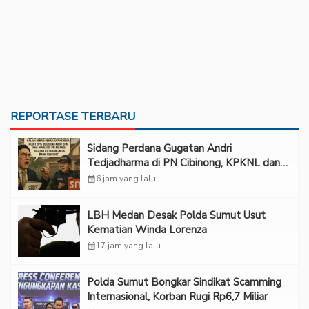
REPORTASE TERBARU
Sidang Perdana Gugatan Andri
Tedjadharma di PN Cibinong, KPKNL dan
PUPN Mangkir
calendar_month
6 jam yang lalu
LBH Medan Desak Polda Sumut Usut
Kematian Winda Lorenza
calendar_month
17 jam yang lalu
Polda Sumut Bongkar Sindikat Scamming
Internasional, Korban Rugi Rp6,7 Miliar