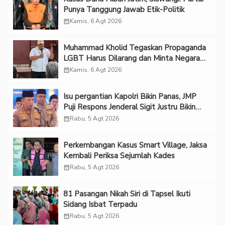
Punya Tanggung Jawab Etik-Politik
calendar_month
Kamis, 6 Agt 2026
Muhammad Kholid Tegaskan Propaganda
LGBT Harus Dilarang dan Minta Negara
Melindungi Korban
calendar_month
Kamis, 6 Agt 2026
Isu pergantian Kapolri Bikin Panas, JMP
Puji Respons Jenderal Sigit Justru Bikin
“Adem”
calendar_month
Rabu, 5 Agt 2026
Perkembangan Kasus Smart Village, Jaksa
Kembali Periksa Sejumlah Kades
calendar_month
Rabu, 5 Agt 2026
81 Pasangan Nikah Siri di Tapsel Ikuti
Sidang Isbat Terpadu
calendar_month
Rabu, 5 Agt 2026