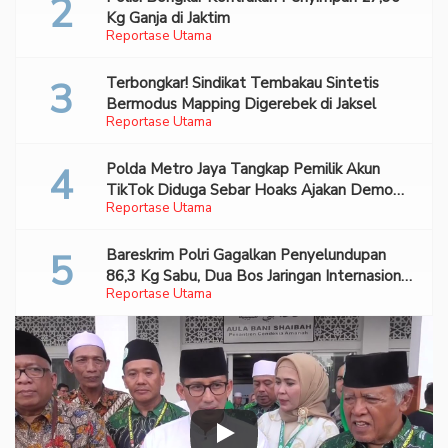
Kg Ganja di Jaktim
Reportase Utama
Terbongkar! Sindikat Tembakau Sintetis
Bermodus Mapping Digerebek di Jaksel
Reportase Utama
Polda Metro Jaya Tangkap Pemilik Akun
TikTok Diduga Sebar Hoaks Ajakan Demo
Reportase Utama
Turunkan Prabowo-Gibran
Bareskrim Polri Gagalkan Penyelundupan
86,3 Kg Sabu, Dua Bos Jaringan Internasional
Reportase Utama
Diburu