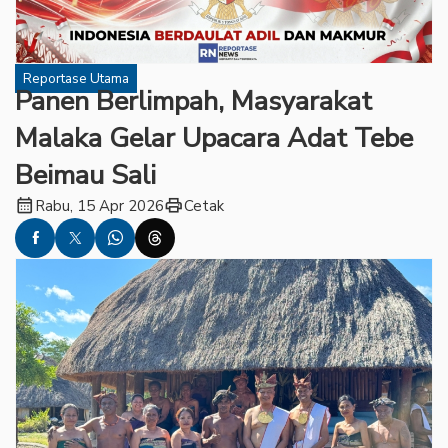
Reportase Utama
Panen Berlimpah, Masyarakat
Malaka Gelar Upacara Adat Tebe
Beimau Sali
calendar_month
print
Rabu, 15 Apr 2026
Cetak