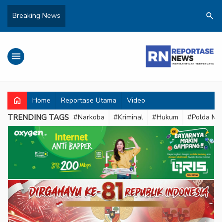
search
Breaking News
menu
home
Home
Reportase Utama
Video
TRENDING TAGS
#Narkoba
#Kriminal
#Hukum
#Polda Met