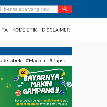
search
ITA
KODE ETIK
DISCLAIMER
odetabek
#Madina
#Tapsel
#Daerah
#Dit