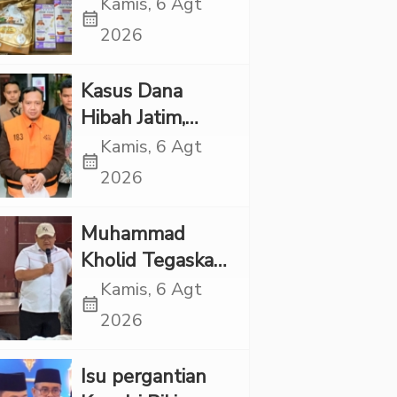
Etomidate dari
Kamis, 6 Agt
calendar_month
Thailand, 4
2026
Pelaku Ditangkap
Kasus Dana
Hibah Jatim,
Siliwangi: Partai
Kamis, 6 Agt
calendar_month
Punya Tanggung
2026
Jawab Etik-Politik
Muhammad
Kholid Tegaskan
Propaganda
Kamis, 6 Agt
calendar_month
LGBT Harus
2026
Dilarang dan
Minta Negara
Isu pergantian
Melindungi