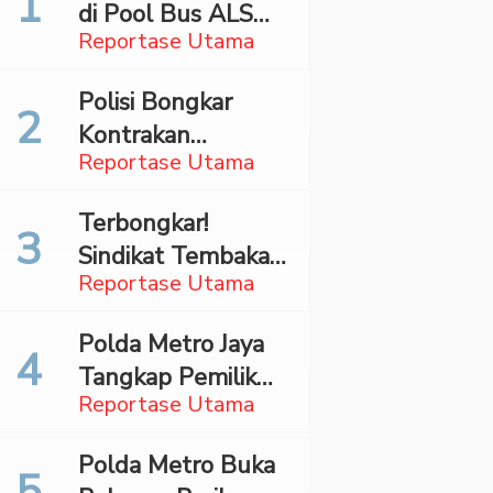
di Pool Bus ALS
Reportase Utama
Surabaya,
Mahasiswa Asal
Polisi Bongkar
Madina Ditangkap
Kontrakan
Bareskrim
Reportase Utama
Penyimpan 27,96
Kg Ganja di Jaktim
Terbongkar!
Sindikat Tembakau
Reportase Utama
Sintetis Bermodus
Mapping Digerebek
Polda Metro Jaya
di Jaksel
Tangkap Pemilik
Reportase Utama
Akun TikTok
Diduga Sebar
Polda Metro Buka
Hoaks Ajakan