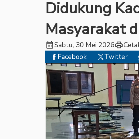
Didukung Kad
Masyarakat d
calendar_month
print
Sabtu, 30 Mei 2026
Ceta
Facebook
Twitter