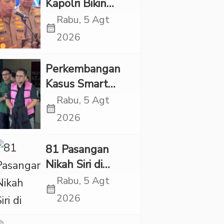
Kapolri Bikin
Korban
Panas, JMP Puji
Rabu, 5 Agt
calendar_month
Respons Jenderal
2026
Sigit Justru Bikin
“Adem”
Perkembangan
Kasus Smart
Village, Jaksa
Rabu, 5 Agt
calendar_month
Kembali Periksa
2026
Sejumlah Kades
81 Pasangan
Nikah Siri di
Tapsel Ikuti
Rabu, 5 Agt
calendar_month
Sidang Isbat
2026
Terpadu