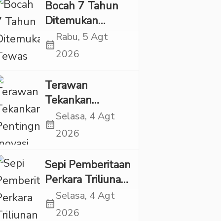
Bocah 7 Tahun
Ditemukan
Tewas dalam
Rabu, 5 Agt
calendar_month
Sumur di Tapsel,
2026
Ada Indikasi
Kekerasan
Terawan
Tekankan
Pentingnya
Selasa, 4 Agt
calendar_month
Inovasi
2026
Kesehatan Otak
di “Indonesian
Sepi Pemberitaan
Brain Forum
Perkara Triliunan
2026 UPN
Rupiah Investree,
Selasa, 4 Agt
Veteran Jakarta”
calendar_month
Ternyata Sudah
2026