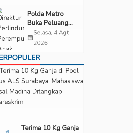
Jatuh Vonis
Polda Metro
Buka Peluang
Periksa YouTuber
Selasa, 4 Agt
calendar_month
Bigmo terkait
2026
Dugaan
ERPOPULER
Eksploitasi Anak
Terima 10 Kg Ganja