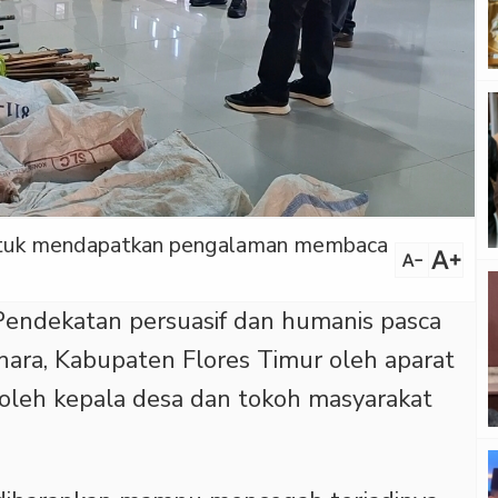
 untuk mendapatkan pengalaman membaca
text_increase
text_decrease
Pendekatan persuasif dan humanis pasca
donara, Kabupaten Flores Timur oleh aparat
 oleh kepala desa dan tokoh masyarakat