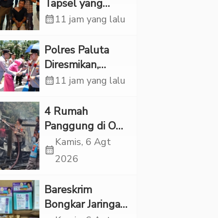
Rp6,7 Miliar
Tapsel yang
Ditemukan
calendar_month
11 jam yang lalu
Tewas di Sumur
Ternyata Korban
Polres Paluta
Kekerasan
Diresmikan,
Seksual
Begini
calendar_month
11 jam yang lalu
Tanggapan
Kapolres Tapsel
‎4 Rumah
Panggung di OKI
Ludes Terbakar,
Kamis, 6 Agt
calendar_month
Kerugian Capai
2026
Rp1 Miliar
Bareskrim
Bongkar Jaringan