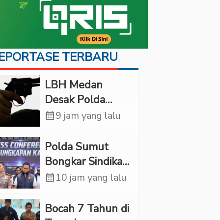
EPORTASE TERBARU
LBH Medan
Desak Polda
Sumut Usut
calendar_month
9 jam yang lalu
Kematian Winda
Lorenza
Polda Sumut
Bongkar Sindikat
Scamming
calendar_month
10 jam yang lalu
Internasional,
Korban Rugi
Bocah 7 Tahun di