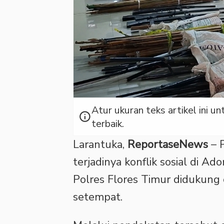
Atur ukuran teks artikel ini
info
terbaik.
Larantuka,
ReportaseNews
– 
terjadinya konflik sosial di A
Polres Flores Timur didukung
setempat.