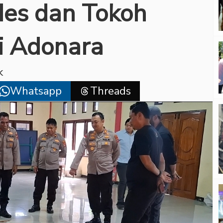
es dan Tokoh
i Adonara
k
Whatsapp
Threads