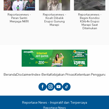
Reportasenews -
Reportasenews -
Reportasenews -
Peran Santri
Kisah Dibalik
Begini Kondisi
Menjaga NKRI
Erupsi Gunung
K0rb4n Erupsi
Marapi
Marapi Saat
Ditemukan
Beranda
Disclaimer
Index-Berita
Kebijakan Privasi
Ketentuan Pengguna
K
Reportase News - Inspiratif dan Terpercaya
Reportase News