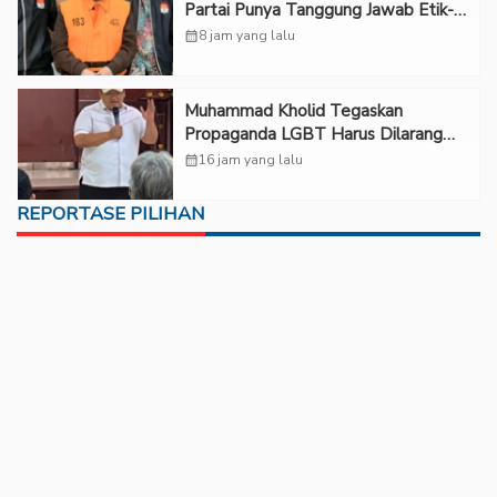
Partai Punya Tanggung Jawab Etik-
Politik
calendar_month
8 jam yang lalu
Muhammad Kholid Tegaskan
Propaganda LGBT Harus Dilarang
dan Minta Negara Melindungi Korban
calendar_month
16 jam yang lalu
REPORTASE PILIHAN