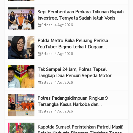
Sepi Pemberitaan Perkara Triliunan Rupiah
Investree, Ternyata Sudah Jatuh Vonis
calendar_month
Selasa, 4 Agt 2026
Polda Metro Buka Peluang Periksa
YouTuber Bigmo terkait Dugaan
Eksploitasi Anak
calendar_month
Selasa, 4 Agt 2026
Tak Sampai 24 Jam, Polres Tapsel
Tangkap Dua Pencuri Sepeda Motor
calendar_month
Selasa, 4 Agt 2026
Polres Padangsidimpuan Ringkus 9
Tersangka Kasus Narkoba dan
Penganiayaan
calendar_month
Selasa, 4 Agt 2026
Kapolda Sumsel Perintahkan Patroli Masif,