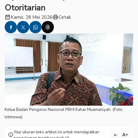
Otoritarian
calendar_month
print
Kamis, 28 Mei 2026
Cetak
Ketua Badan Pengurus Nasional PBHI Kahar Muamalsyah. (Foto:
Istimewa)
Atur ukuran teks artikel ini untuk mendapatkan
text_increase
info
text_decrease
pengalaman membaca terbaik.