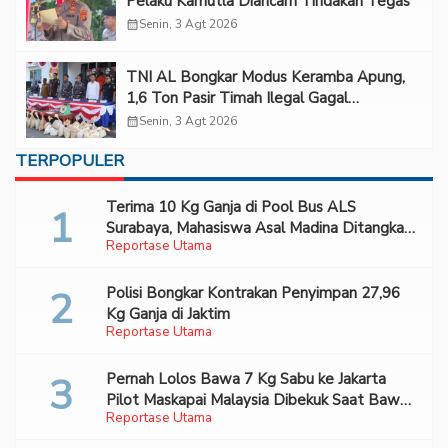
Pelaku Karhutla Diancam Tindakan Tegas
calendar_month
Senin, 3 Agt 2026
TNI AL Bongkar Modus Keramba Apung,
1,6 Ton Pasir Timah Ilegal Gagal
Diselundupkan
calendar_month
Senin, 3 Agt 2026
TERPOPULER
Terima 10 Kg Ganja di Pool Bus ALS
Surabaya, Mahasiswa Asal Madina Ditangkap
Reportase Utama
Bareskrim
Polisi Bongkar Kontrakan Penyimpan 27,96
Kg Ganja di Jaktim
Reportase Utama
Pernah Lolos Bawa 7 Kg Sabu ke Jakarta
Pilot Maskapai Malaysia Dibekuk Saat Bawa
Reportase Utama
70 Ribu Pil Ekstasi Di Bandara Soetta