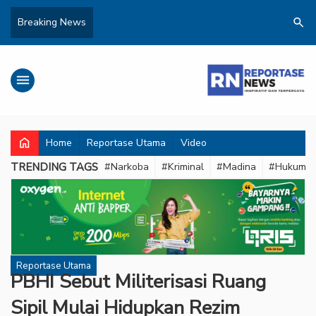
search
Breaking News
menu
home
Home
Reportase Utama
Video
TRENDING TAGS
#Narkoba
#Kriminal
#Madina
#Hukum
Reportase Utama
PBHI Sebut Militerisasi Ruang
Sipil Mulai Hidupkan Rezim