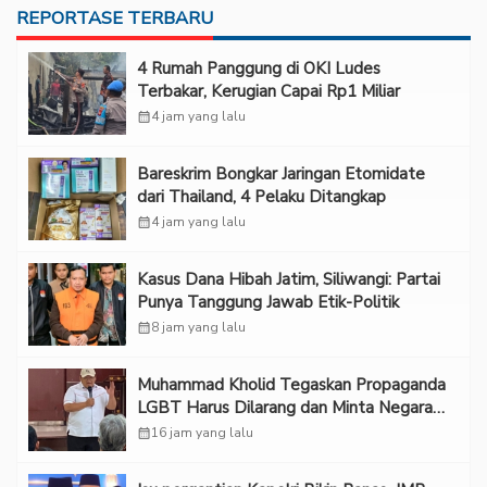
REPORTASE TERBARU
‎4 Rumah Panggung di OKI Ludes
Terbakar, Kerugian Capai Rp1 Miliar
calendar_month
4 jam yang lalu
Bareskrim Bongkar Jaringan Etomidate
dari Thailand, 4 Pelaku Ditangkap
calendar_month
4 jam yang lalu
Kasus Dana Hibah Jatim, Siliwangi: Partai
Punya Tanggung Jawab Etik-Politik
calendar_month
8 jam yang lalu
Muhammad Kholid Tegaskan Propaganda
LGBT Harus Dilarang dan Minta Negara
Melindungi Korban
calendar_month
16 jam yang lalu