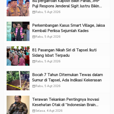
Isu pergantian Kapolri Bikin Panas, JMP
Puji Respons Jenderal Sigit Justru Bikin
“Adem”
calendar_month
Rabu, 5 Agt 2026
Perkembangan Kasus Smart Village, Jaksa
Kembali Periksa Sejumlah Kades
calendar_month
Rabu, 5 Agt 2026
81 Pasangan Nikah Siri di Tapsel Ikuti
Sidang Isbat Terpadu
calendar_month
Rabu, 5 Agt 2026
Bocah 7 Tahun Ditemukan Tewas dalam
Sumur di Tapsel, Ada Indikasi Kekerasan
calendar_month
Rabu, 5 Agt 2026
Terawan Tekankan Pentingnya Inovasi
Kesehatan Otak di “Indonesian Brain
Forum 2026 UPN Veteran Jakarta”
calendar_month
Selasa, 4 Agt 2026