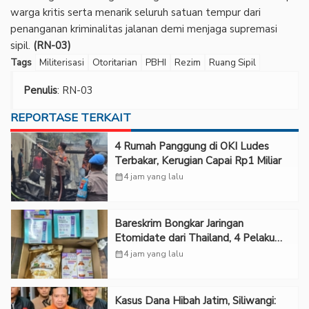
warga kritis serta menarik seluruh satuan tempur dari
penanganan kriminalitas jalanan demi menjaga supremasi
sipil.
(RN-03)
Tags
Militerisasi
Otoritarian
PBHI
Rezim
Ruang Sipil
Penulis
: RN-03
REPORTASE TERKAIT
‎4 Rumah Panggung di OKI Ludes
Terbakar, Kerugian Capai Rp1 Miliar
calendar_month
4 jam yang lalu
Bareskrim Bongkar Jaringan
Etomidate dari Thailand, 4 Pelaku
Ditangkap
calendar_month
4 jam yang lalu
Kasus Dana Hibah Jatim, Siliwangi: