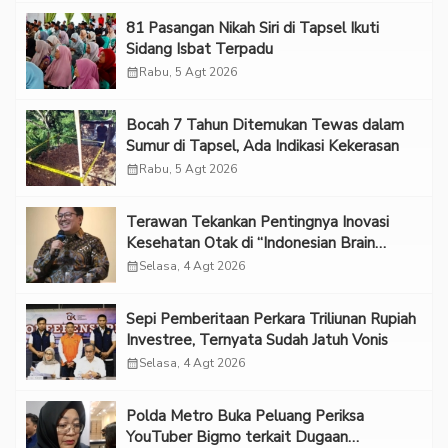
81 Pasangan Nikah Siri di Tapsel Ikuti
Sidang Isbat Terpadu
calendar_month
Rabu, 5 Agt 2026
Bocah 7 Tahun Ditemukan Tewas dalam
Sumur di Tapsel, Ada Indikasi Kekerasan
calendar_month
Rabu, 5 Agt 2026
Terawan Tekankan Pentingnya Inovasi
Kesehatan Otak di “Indonesian Brain
Forum 2026 UPN Veteran Jakarta”
calendar_month
Selasa, 4 Agt 2026
Sepi Pemberitaan Perkara Triliunan Rupiah
Investree, Ternyata Sudah Jatuh Vonis
calendar_month
Selasa, 4 Agt 2026
Polda Metro Buka Peluang Periksa
YouTuber Bigmo terkait Dugaan