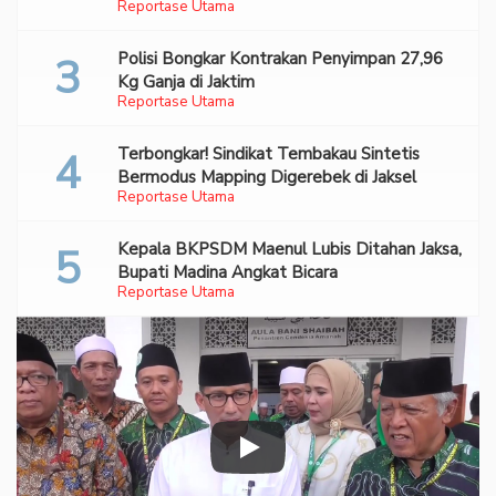
Reportase Utama
70 Ribu Pil Ekstasi Di Bandara Soetta
Polisi Bongkar Kontrakan Penyimpan 27,96
Kg Ganja di Jaktim
Reportase Utama
Terbongkar! Sindikat Tembakau Sintetis
Bermodus Mapping Digerebek di Jaksel
Reportase Utama
Kepala BKPSDM Maenul Lubis Ditahan Jaksa,
Bupati Madina Angkat Bicara
Reportase Utama