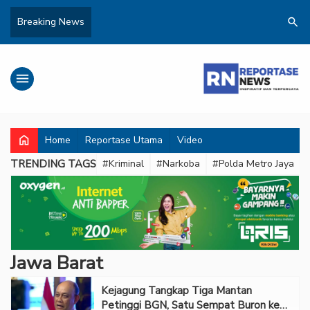
search
Breaking News
menu
home
Home
Reportase Utama
Video
TRENDING TAGS
#Kriminal
#Narkoba
#Polda Metro Jaya
Jawa Barat
Kejagung Tangkap Tiga Mantan
Petinggi BGN, Satu Sempat Buron ke