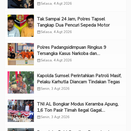
Eksploitasi Anak
calendar_month
Selasa, 4 Agt 2026
Tak Sampai 24 Jam, Polres Tapsel
Tangkap Dua Pencuri Sepeda Motor
calendar_month
Selasa, 4 Agt 2026
Polres Padangsidimpuan Ringkus 9
Tersangka Kasus Narkoba dan
Penganiayaan
calendar_month
Selasa, 4 Agt 2026
Kapolda Sumsel Perintahkan Patroli Masif,
Pelaku Karhutla Diancam Tindakan Tegas
calendar_month
Senin, 3 Agt 2026
TNI AL Bongkar Modus Keramba Apung,
1,6 Ton Pasir Timah Ilegal Gagal
Diselundupkan
calendar_month
Senin, 3 Agt 2026