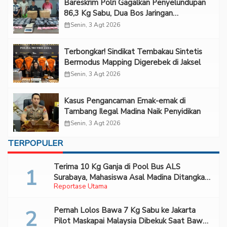
Bareskrim Polri Gagalkan Penyelundupan
86,3 Kg Sabu, Dua Bos Jaringan
Internasional Diburu
calendar_month
Senin, 3 Agt 2026
Terbongkar! Sindikat Tembakau Sintetis
Bermodus Mapping Digerebek di Jaksel
calendar_month
Senin, 3 Agt 2026
Kasus Pengancaman Emak-emak di
Tambang Ilegal Madina Naik Penyidikan
calendar_month
Senin, 3 Agt 2026
TERPOPULER
Terima 10 Kg Ganja di Pool Bus ALS
Surabaya, Mahasiswa Asal Madina Ditangkap
Reportase Utama
Bareskrim
Pernah Lolos Bawa 7 Kg Sabu ke Jakarta
Pilot Maskapai Malaysia Dibekuk Saat Bawa