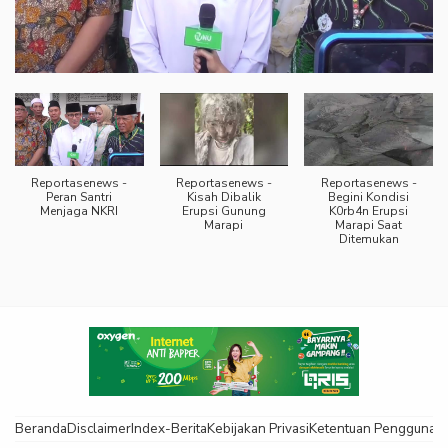
Reportasenews -
Reportasenews -
Reportasenews -
Peran Santri
Kisah Dibalik
Begini Kondisi
Menjaga NKRI
Erupsi Gunung
K0rb4n Erupsi
Marapi
Marapi Saat
Ditemukan
Beranda
Disclaimer
Index-Berita
Kebijakan Privasi
Ketentuan Pengguna
K