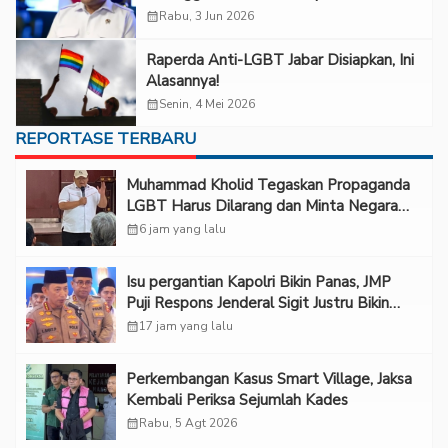
Jawa Barat
calendar_month
Rabu, 3 Jun 2026
Raperda Anti-LGBT Jabar Disiapkan, Ini
Alasannya!
calendar_month
Senin, 4 Mei 2026
REPORTASE TERBARU
Muhammad Kholid Tegaskan Propaganda
LGBT Harus Dilarang dan Minta Negara
Melindungi Korban
calendar_month
6 jam yang lalu
Isu pergantian Kapolri Bikin Panas, JMP
Puji Respons Jenderal Sigit Justru Bikin
“Adem”
calendar_month
17 jam yang lalu
Perkembangan Kasus Smart Village, Jaksa
Kembali Periksa Sejumlah Kades
calendar_month
Rabu, 5 Agt 2026