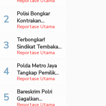
Reportase Utama
Surabaya,
Mahasiswa Asal
Polisi Bongkar
Madina Ditangkap
Kontrakan
Bareskrim
Reportase Utama
Penyimpan 27,96
Kg Ganja di Jaktim
Terbongkar!
Sindikat Tembakau
Reportase Utama
Sintetis Bermodus
Mapping Digerebek
Polda Metro Jaya
di Jaksel
Tangkap Pemilik
Reportase Utama
Akun TikTok
Diduga Sebar
Bareskrim Polri
Hoaks Ajakan
Gagalkan
Demo Turunkan
Reportase Utama
Penyelundupan