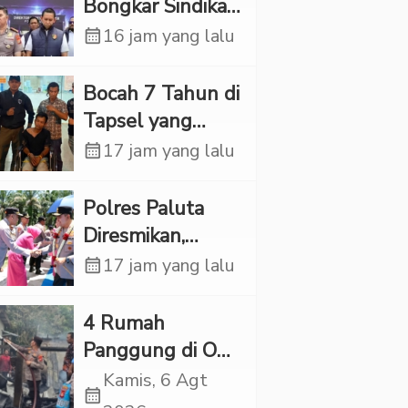
Bongkar Sindikat
Scamming
calendar_month
16 jam yang lalu
Internasional,
Korban Rugi
Bocah 7 Tahun di
Rp6,7 Miliar
Tapsel yang
Ditemukan
calendar_month
17 jam yang lalu
Tewas di Sumur
Ternyata Korban
Polres Paluta
Kekerasan
Diresmikan,
Seksual
Begini
calendar_month
17 jam yang lalu
Tanggapan
Kapolres Tapsel
‎4 Rumah
Panggung di OKI
Ludes Terbakar,
Kamis, 6 Agt
calendar_month
Kerugian Capai