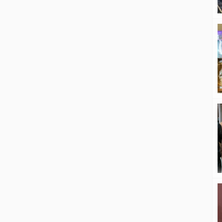
diri dari OPM yang dinilainya tidak
bermasa depan itu, menyusul 4
rekannya yang lebih dulu mencium
Merah Putih, […]