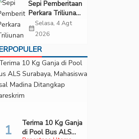
di “Indonesian
Sepi Pemberitaan
Brain Forum
Perkara Triliunan
2026 UPN
Rupiah Investree,
Selasa, 4 Agt
Veteran Jakarta”
calendar_month
Ternyata Sudah
2026
Jatuh Vonis
ERPOPULER
Terima 10 Kg Ganja
di Pool Bus ALS