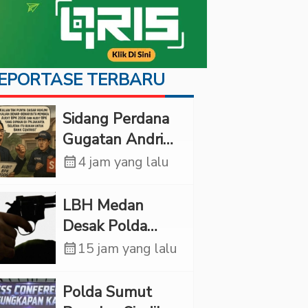
EPORTASE TERBARU
Sidang Perdana
Gugatan Andri
Tedjadharma di
calendar_month
4 jam yang lalu
PN Cibinong,
KPKNL dan
LBH Medan
PUPN Mangkir
Desak Polda
Sumut Usut
calendar_month
15 jam yang lalu
Kematian Winda
Lorenza
Polda Sumut