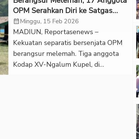
Berangsur Melemah, 17 Anggota
OPM Serahkan Diri ke Satgas
Koops Swasembada
calendar_month
Minggu, 15 Feb 2026
MADIUN, Reportasenews –
Kekuatan separatis bersenjata OPM
berangsur melemah. Tiga anggota
Kodap XV-Ngalum Kupel, di
Kabupaten Pegunungan Bintang,
Papua Pegunungan, dilaporkan
menyerahkan diri kepada jajaran TNI
Satgas Koops Swasembada berikut
sepucuk senjata api, Sabtu
(14/02/2026). Semangat memisahkan