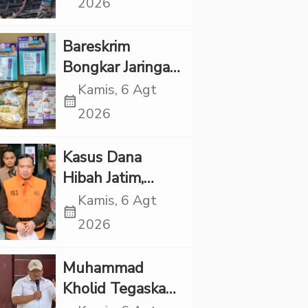
2026
Rp1 Miliar
Bareskrim
Bongkar Jaringan
Etomidate dari
Kamis, 6 Agt
calendar_month
Thailand, 4
2026
Pelaku Ditangkap
Kasus Dana
Hibah Jatim,
Siliwangi: Partai
Kamis, 6 Agt
calendar_month
Punya Tanggung
2026
Jawab Etik-Politik
Muhammad
Kholid Tegaskan