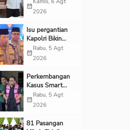
Propaganda
Kamis, 6 Agt
calendar_month
LGBT Harus
2026
Dilarang dan
Minta Negara
Isu pergantian
Melindungi
Kapolri Bikin
Korban
Panas, JMP Puji
Rabu, 5 Agt
calendar_month
Respons Jenderal
2026
Sigit Justru Bikin
“Adem”
Perkembangan
Kasus Smart
Village, Jaksa
Rabu, 5 Agt
calendar_month
Kembali Periksa
2026
Sejumlah Kades
81 Pasangan