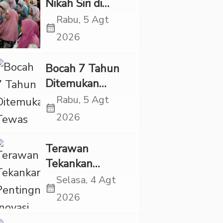
Nikah Siri di
Tapsel Ikuti
Rabu, 5 Agt
calendar_month
Sidang Isbat
2026
Terpadu
Bocah 7 Tahun
Ditemukan
Tewas dalam
Rabu, 5 Agt
calendar_month
Sumur di Tapsel,
2026
Ada Indikasi
Kekerasan
Terawan
Tekankan
Pentingnya
Selasa, 4 Agt
calendar_month
Inovasi
2026
Kesehatan Otak