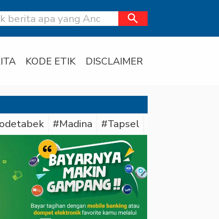
search
ITA
KODE ETIK
DISCLAIMER
odetabek
#Madina
#Tapsel
#Daerah
#Dit