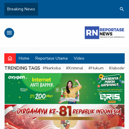
search
Breaking News
menu
home
Home
Reportase Utama
Video
TRENDING TAGS
#Narkoba
#Kriminal
#Hukum
#Jabodeta