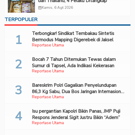
dari Thailand, 4 Pelaku Ditangkap
calendar_month
Kamis, 6 Agt 2026
TERPOPULER
Terbongkar! Sindikat Tembakau Sintetis
Bermodus Mapping Digerebek di Jaksel
Reportase Utama
Bocah 7 Tahun Ditemukan Tewas dalam
Sumur di Tapsel, Ada Indikasi Kekerasan
Reportase Utama
Bareskrim Polri Gagalkan Penyelundupan
86,3 Kg Sabu, Dua Bos Jaringan Internasional
Reportase Utama
Diburu
Isu pergantian Kapolri Bikin Panas, JMP Puji
Respons Jenderal Sigit Justru Bikin “Adem”
Reportase Utama