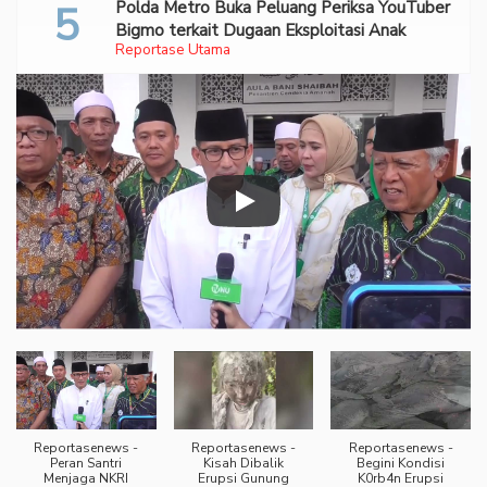
Polda Metro Buka Peluang Periksa YouTuber
Bigmo terkait Dugaan Eksploitasi Anak
Reportase Utama
Reportasenews -
Reportasenews -
Reportasenews -
Peran Santri
Kisah Dibalik
Begini Kondisi
Menjaga NKRI
Erupsi Gunung
K0rb4n Erupsi