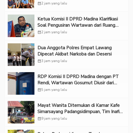
calendar_month
2 jam yang lalu
Ketua Komisi II DPRD Madina Klarifikasi
Soal Pengusiran Wartawan dari Ruang
RDP
calendar_month
2 jam yang lalu
Dua Anggota Polres Empat Lawang
Dipecat Akibat Narkoba dan Desersi
calendar_month
3 jam yang lalu
RDP Komisi II DPRD Madina dengan PT
Rendi, Wartawan Gosumut Diusir dari
Ruangan
calendar_month
5 jam yang lalu
Mayat Wanita Ditemukan di Kamar Kafe
Simarsayang Padangsidimpuan, Tim Inafis
Diterjunkan
calendar_month
9 jam yang lalu