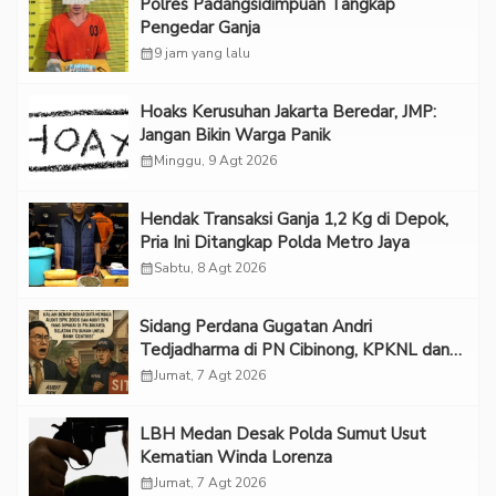
Polres Padangsidimpuan Tangkap
Pengedar Ganja
calendar_month
9 jam yang lalu
Hoaks Kerusuhan Jakarta Beredar, JMP:
Jangan Bikin Warga Panik
calendar_month
Minggu, 9 Agt 2026
Hendak Transaksi Ganja 1,2 Kg di Depok,
Pria Ini Ditangkap Polda Metro Jaya
calendar_month
Sabtu, 8 Agt 2026
Sidang Perdana Gugatan Andri
Tedjadharma di PN Cibinong, KPKNL dan
PUPN Mangkir
calendar_month
Jumat, 7 Agt 2026
LBH Medan Desak Polda Sumut Usut
Kematian Winda Lorenza
calendar_month
Jumat, 7 Agt 2026