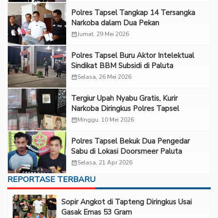
Polres Tapsel Tangkap 14 Tersangka
Narkoba dalam Dua Pekan
calendar_month
Jumat, 29 Mei 2026
Polres Tapsel Buru Aktor Intelektual
Sindikat BBM Subsidi di Paluta
calendar_month
Selasa, 26 Mei 2026
Tergiur Upah Nyabu Gratis, Kurir
Narkoba Diringkus Polres Tapsel
calendar_month
Minggu, 10 Mei 2026
Polres Tapsel Bekuk Dua Pengedar
Sabu di Lokasi Doorsmeer Paluta
calendar_month
Selasa, 21 Apr 2026
REPORTASE TERBARU
Sopir Angkot di Tapteng Diringkus Usai
Gasak Emas 53 Gram