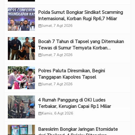
Polda Sumut Bongkar Sindikat Scamming
Internasional, Korban Rugi Rp6,7 Miliar
calendar_month
Jumat, 7 Agt 2026
Bocah 7 Tahun di Tapsel yang Ditemukan
Tewas di Sumur Ternyata Korban
Kekerasan Seksual
calendar_month
Jumat, 7 Agt 2026
Polres Paluta Diresmikan, Begini
Tanggapan Kapolres Tapsel
calendar_month
Jumat, 7 Agt 2026
‎4 Rumah Panggung di OKI Ludes
Terbakar, Kerugian Capai Rp1 Miliar
calendar_month
Kamis, 6 Agt 2026
Bareskrim Bongkar Jaringan Etomidate