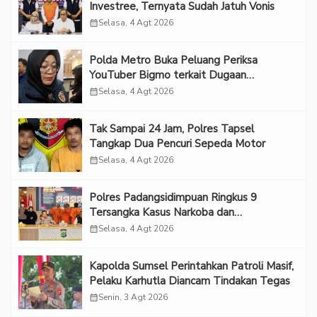
Investree, Ternyata Sudah Jatuh Vonis
calendar_month
Selasa, 4 Agt 2026
Polda Metro Buka Peluang Periksa
YouTuber Bigmo terkait Dugaan
Eksploitasi Anak
calendar_month
Selasa, 4 Agt 2026
Tak Sampai 24 Jam, Polres Tapsel
Tangkap Dua Pencuri Sepeda Motor
calendar_month
Selasa, 4 Agt 2026
Polres Padangsidimpuan Ringkus 9
Tersangka Kasus Narkoba dan
Penganiayaan
calendar_month
Selasa, 4 Agt 2026
Kapolda Sumsel Perintahkan Patroli Masif,
Pelaku Karhutla Diancam Tindakan Tegas
calendar_month
Senin, 3 Agt 2026