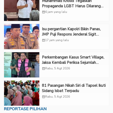
Muhammad Kholid Tegaskan
Propaganda LGBT Harus Dilarang
dan Minta Negara Melindungi Korban
calendar_month
6 jam yang lalu
Isu pergantian Kapolri Bikin Panas,
JMP Puji Respons Jenderal Sigit
Justru Bikin “Adem”
calendar_month
17 jam yang lalu
Perkembangan Kasus Smart Village,
Jaksa Kembali Periksa Sejumlah
Kades
calendar_month
Rabu, 5 Agt 2026
81 Pasangan Nikah Siri di Tapsel Ikuti
Sidang Isbat Terpadu
calendar_month
Rabu, 5 Agt 2026
REPORTASE PILIHAN