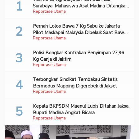
Surabaya, Mahasiswa Asal Madina Ditangkap
Reportase Utama
Bareskrim
Pernah Lolos Bawa 7 Kg Sabu ke Jakarta
Pilot Maskapai Malaysia Dibekuk Saat Bawa
Reportase Utama
70 Ribu Pil Ekstasi Di Bandara Soetta
Polisi Bongkar Kontrakan Penyimpan 27,96
Kg Ganja di Jaktim
Reportase Utama
Terbongkar! Sindikat Tembakau Sintetis
Bermodus Mapping Digerebek di Jaksel
Reportase Utama
Kepala BKPSDM Maenul Lubis Ditahan Jaksa,
Bupati Madina Angkat Bicara
Reportase Utama