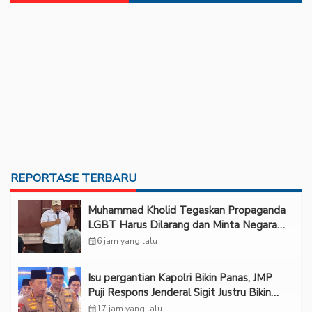
REPORTASE TERBARU
Muhammad Kholid Tegaskan Propaganda
LGBT Harus Dilarang dan Minta Negara
Melindungi Korban
calendar_month
6 jam yang lalu
Isu pergantian Kapolri Bikin Panas, JMP
Puji Respons Jenderal Sigit Justru Bikin
“Adem”
calendar_month
17 jam yang lalu