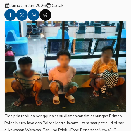
calendar_month
print
Jumat, 5 Jun 2026
Cetak
Tiga pria terduga pengguna sabu diamankan tim gabungan Brimob
Polda Metro Jaya dan Polres Metro Jakarta Utara saat patroli dini hari
di kawasan Warakas, Tanjung Priok. (Foto: ReportaseNews/HO-