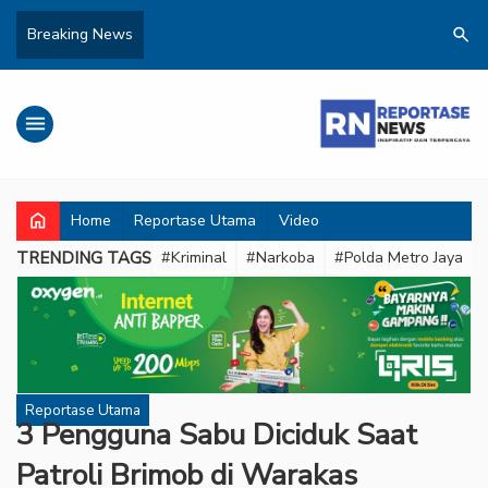
search
Breaking News
menu
home
Home
Reportase Utama
Video
TRENDING TAGS
#Kriminal
#Narkoba
#Polda Metro Jaya
Reportase Utama
‎3 Pengguna Sabu Diciduk Saat
Patroli Brimob di Warakas