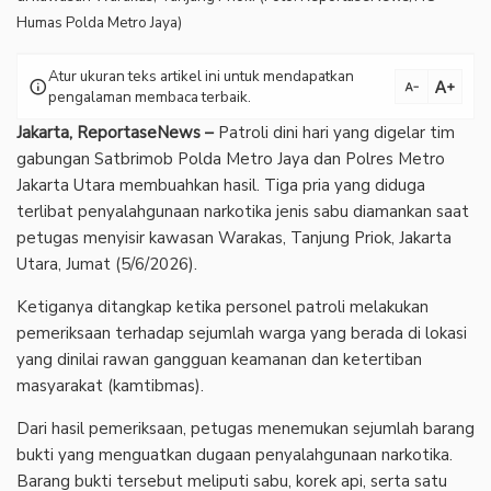
Humas Polda Metro Jaya)
Atur ukuran teks artikel ini untuk mendapatkan
text_increase
info
text_decrease
pengalaman membaca terbaik.
Jakarta, ReportaseNews –
Patroli dini hari yang digelar tim
gabungan Satbrimob Polda Metro Jaya dan Polres Metro
Jakarta Utara membuahkan hasil. Tiga pria yang diduga
terlibat penyalahgunaan narkotika jenis sabu diamankan saat
petugas menyisir kawasan Warakas, Tanjung Priok, Jakarta
Utara, Jumat (5/6/2026).
‎Ketiganya ditangkap ketika personel patroli melakukan
pemeriksaan terhadap sejumlah warga yang berada di lokasi
yang dinilai rawan gangguan keamanan dan ketertiban
masyarakat (kamtibmas).
‎Dari hasil pemeriksaan, petugas menemukan sejumlah barang
bukti yang menguatkan dugaan penyalahgunaan narkotika.
Barang bukti tersebut meliputi sabu, korek api, serta satu