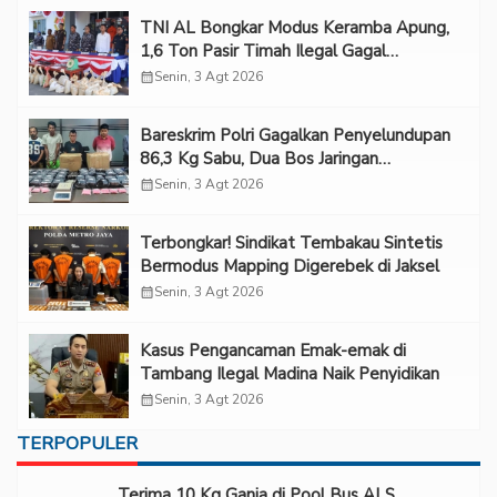
TNI AL Bongkar Modus Keramba Apung,
1,6 Ton Pasir Timah Ilegal Gagal
Diselundupkan
calendar_month
Senin, 3 Agt 2026
Bareskrim Polri Gagalkan Penyelundupan
86,3 Kg Sabu, Dua Bos Jaringan
Internasional Diburu
calendar_month
Senin, 3 Agt 2026
Terbongkar! Sindikat Tembakau Sintetis
Bermodus Mapping Digerebek di Jaksel
calendar_month
Senin, 3 Agt 2026
Kasus Pengancaman Emak-emak di
Tambang Ilegal Madina Naik Penyidikan
calendar_month
Senin, 3 Agt 2026
TERPOPULER
Terima 10 Kg Ganja di Pool Bus ALS