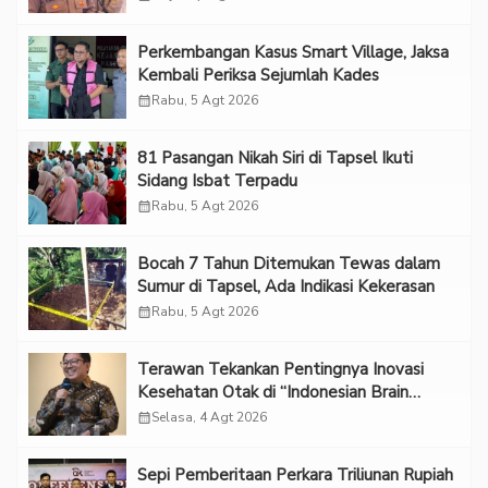
Perkembangan Kasus Smart Village, Jaksa
Kembali Periksa Sejumlah Kades
calendar_month
Rabu, 5 Agt 2026
81 Pasangan Nikah Siri di Tapsel Ikuti
Sidang Isbat Terpadu
calendar_month
Rabu, 5 Agt 2026
Bocah 7 Tahun Ditemukan Tewas dalam
Sumur di Tapsel, Ada Indikasi Kekerasan
calendar_month
Rabu, 5 Agt 2026
Terawan Tekankan Pentingnya Inovasi
Kesehatan Otak di “Indonesian Brain
Forum 2026 UPN Veteran Jakarta”
calendar_month
Selasa, 4 Agt 2026
Sepi Pemberitaan Perkara Triliunan Rupiah