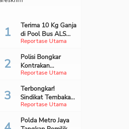
Terima 10 Kg Ganja
di Pool Bus ALS
Reportase Utama
Surabaya,
Mahasiswa Asal
Polisi Bongkar
Madina Ditangkap
Kontrakan
Bareskrim
Reportase Utama
Penyimpan 27,96
Kg Ganja di Jaktim
Terbongkar!
Sindikat Tembakau
Reportase Utama
Sintetis Bermodus
Mapping Digerebek
Polda Metro Jaya
di Jaksel
Tangkap Pemilik