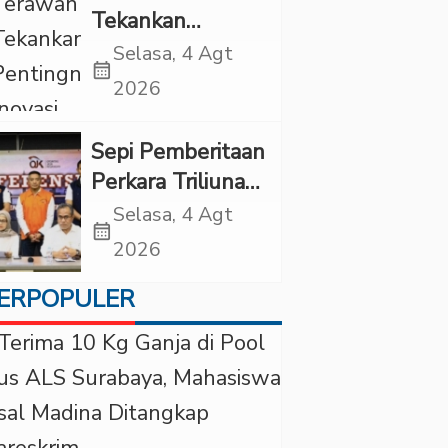
Tekankan
Pentingnya
Selasa, 4 Agt
calendar_month
Inovasi
2026
Kesehatan Otak
di “Indonesian
Sepi Pemberitaan
Brain Forum
Perkara Triliunan
2026 UPN
Rupiah Investree,
Selasa, 4 Agt
Veteran Jakarta”
calendar_month
Ternyata Sudah
2026
Jatuh Vonis
ERPOPULER