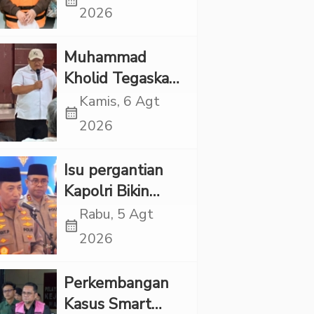
calendar_month
Punya Tanggung
2026
Jawab Etik-Politik
Muhammad
Kholid Tegaskan
Propaganda
Kamis, 6 Agt
calendar_month
LGBT Harus
2026
Dilarang dan
Minta Negara
Isu pergantian
Melindungi
Kapolri Bikin
Korban
Panas, JMP Puji
Rabu, 5 Agt
calendar_month
Respons Jenderal
2026
Sigit Justru Bikin
“Adem”
Perkembangan
Kasus Smart