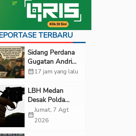
EPORTASE TERBARU
Sidang Perdana
Gugatan Andri
Tedjadharma di
calendar_month
17 jam yang lalu
PN Cibinong,
KPKNL dan
LBH Medan
PUPN Mangkir
Desak Polda
Sumut Usut
Jumat, 7 Agt
calendar_month
Kematian Winda
2026
Lorenza