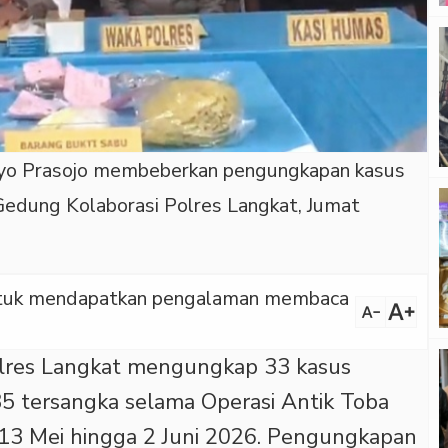
iyo Prasojo membeberkan pengungkapan kasus
 Gedung Kolaborasi Polres Langkat, Jumat
 untuk mendapatkan pengalaman membaca
text_increase
text_decrease
lres Langkat mengungkap 33 kasus
5 tersangka selama Operasi Antik Toba
13 Mei hingga 2 Juni 2026. Pengungkapan