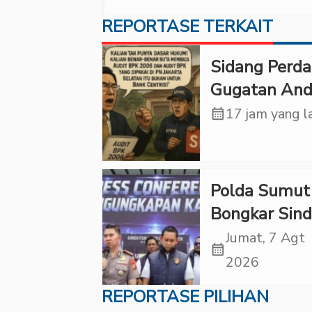
REPORTASE TERKAIT
Sidang Perd
Gugatan And
Tedjadharma
calendar_month
17 jam yang l
PN Cibinong,
KPKNL dan
PUPN Mangk
Polda Sumut
Bongkar Sind
Scamming
Jumat, 7 Agt
calendar_month
Internasional
2026
Korban Rugi
REPORTASE PILIHAN
Rp6,7 Miliar