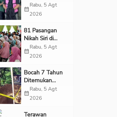
Village, Jaksa
Rabu, 5 Agt
calendar_month
Kembali Periksa
2026
Sejumlah Kades
81 Pasangan
Nikah Siri di
Tapsel Ikuti
Rabu, 5 Agt
calendar_month
Sidang Isbat
2026
Terpadu
Bocah 7 Tahun
Ditemukan
Tewas dalam
Rabu, 5 Agt
calendar_month
Sumur di Tapsel,
2026
Ada Indikasi
Kekerasan
Terawan