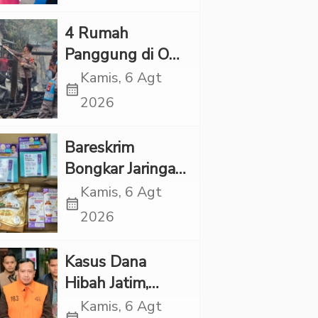
Kapolres Tapsel
‎4 Rumah
Panggung di OKI
Ludes Terbakar,
Kamis, 6 Agt
calendar_month
Kerugian Capai
2026
Rp1 Miliar
Bareskrim
Bongkar Jaringan
Etomidate dari
Kamis, 6 Agt
calendar_month
Thailand, 4
2026
Pelaku Ditangkap
Kasus Dana
Hibah Jatim,
Siliwangi: Partai
Kamis, 6 Agt