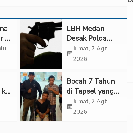
ana
LBH Medan
ri
Desak Polda
 di
Sumut Usut
alu
Jumat, 7 Agt
calendar_month
Kematian Winda
2026
Lorenza
ir
Bocah 7 Tahun
ikat
di Tapsel yang
Ditemukan
Jumat, 7 Agt
calendar_month
,
Tewas di Sumur
2026
Ternyata Korban
Kekerasan