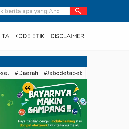
search
ITA
KODE ETIK
DISCLAIMER
sel
#Daerah
#Jabodetabek
#Polda Sumse