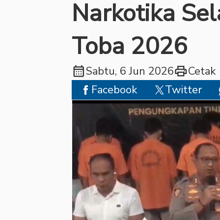
Narkotika Se
Toba 2026
calendar_month
print
Sabtu, 6 Jun 2026
Cetak
Facebook
Twitter