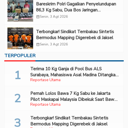
Bareskrim Polri Gagalkan Penyelundupan
86,3 Kg Sabu, Dua Bos Jaringan
Internasional Diburu
calendar_month
Senin, 3 Agt 2026
Terbongkar! Sindikat Tembakau Sintetis
Bermodus Mapping Digerebek di Jaksel
calendar_month
Senin, 3 Agt 2026
TERPOPULER
Terima 10 Kg Ganja di Pool Bus ALS
Surabaya, Mahasiswa Asal Madina Ditangkap
Reportase Utama
Bareskrim
Pernah Lolos Bawa 7 Kg Sabu ke Jakarta
Pilot Maskapai Malaysia Dibekuk Saat Bawa
Reportase Utama
70 Ribu Pil Ekstasi Di Bandara Soetta
Terbongkar! Sindikat Tembakau Sintetis
Bermodus Mapping Digerebek di Jaksel