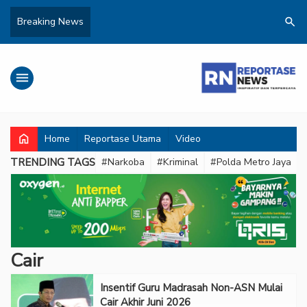
search
Breaking News
menu
home
Home
Reportase Utama
Video
TRENDING TAGS
#Narkoba
#Kriminal
#Polda Metro Jaya
Cair
Insentif Guru Madrasah Non-ASN Mulai
Cair Akhir Juni 2026