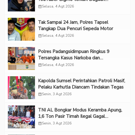
Eksploitasi Anak
calendar_month
Selasa, 4 Agt 2026
Tak Sampai 24 Jam, Polres Tapsel
Tangkap Dua Pencuri Sepeda Motor
calendar_month
Selasa, 4 Agt 2026
Polres Padangsidimpuan Ringkus 9
Tersangka Kasus Narkoba dan
Penganiayaan
calendar_month
Selasa, 4 Agt 2026
Kapolda Sumsel Perintahkan Patroli Masif,
Pelaku Karhutla Diancam Tindakan Tegas
calendar_month
Senin, 3 Agt 2026
TNI AL Bongkar Modus Keramba Apung,
1,6 Ton Pasir Timah Ilegal Gagal
Diselundupkan
calendar_month
Senin, 3 Agt 2026