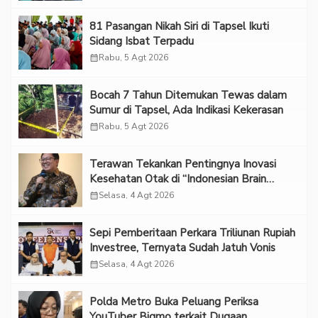
81 Pasangan Nikah Siri di Tapsel Ikuti
Sidang Isbat Terpadu
calendar_month
Rabu, 5 Agt 2026
Bocah 7 Tahun Ditemukan Tewas dalam
Sumur di Tapsel, Ada Indikasi Kekerasan
calendar_month
Rabu, 5 Agt 2026
Terawan Tekankan Pentingnya Inovasi
Kesehatan Otak di “Indonesian Brain
Forum 2026 UPN Veteran Jakarta”
calendar_month
Selasa, 4 Agt 2026
Sepi Pemberitaan Perkara Triliunan Rupiah
Investree, Ternyata Sudah Jatuh Vonis
calendar_month
Selasa, 4 Agt 2026
Polda Metro Buka Peluang Periksa
YouTuber Bigmo terkait Dugaan