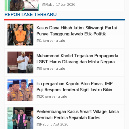
calendar_month
Rabu, 17 Jun 2026
REPORTASE TERBARU
Kasus Dana Hibah Jatim, Siliwangi: Partai
Punya Tanggung Jawab Etik-Politik
calendar_month
1 jam yang lalu
Muhammad Kholid Tegaskan Propaganda
LGBT Harus Dilarang dan Minta Negara
Melindungi Korban
calendar_month
9 jam yang lalu
Isu pergantian Kapolri Bikin Panas, JMP
Puji Respons Jenderal Sigit Justru Bikin
“Adem”
calendar_month
20 jam yang lalu
Perkembangan Kasus Smart Village, Jaksa
Kembali Periksa Sejumlah Kades
calendar_month
Rabu, 5 Agt 2026