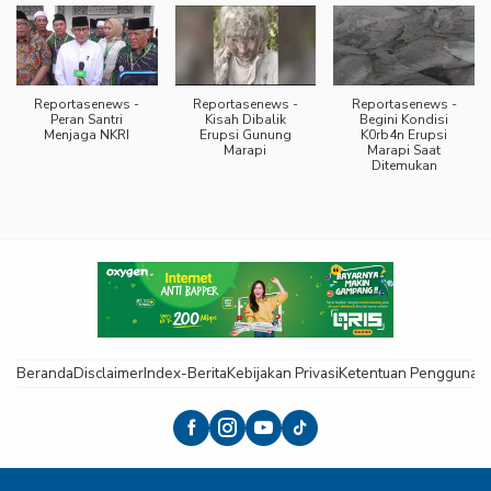
Reportasenews -
Reportasenews -
Reportasenews -
Peran Santri
Kisah Dibalik
Begini Kondisi
Menjaga NKRI
Erupsi Gunung
K0rb4n Erupsi
Marapi
Marapi Saat
Ditemukan
Beranda
Disclaimer
Index-Berita
Kebijakan Privasi
Ketentuan Pengguna
K