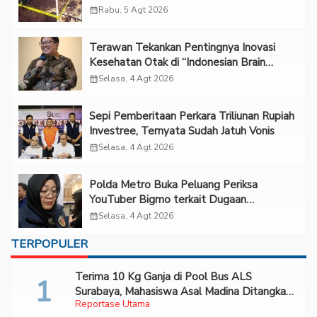
calendar_month
Rabu, 5 Agt 2026
Terawan Tekankan Pentingnya Inovasi
Kesehatan Otak di “Indonesian Brain
Forum 2026 UPN Veteran Jakarta”
calendar_month
Selasa, 4 Agt 2026
Sepi Pemberitaan Perkara Triliunan Rupiah
Investree, Ternyata Sudah Jatuh Vonis
calendar_month
Selasa, 4 Agt 2026
Polda Metro Buka Peluang Periksa
YouTuber Bigmo terkait Dugaan
Eksploitasi Anak
calendar_month
Selasa, 4 Agt 2026
TERPOPULER
Terima 10 Kg Ganja di Pool Bus ALS
Surabaya, Mahasiswa Asal Madina Ditangkap
Reportase Utama
Bareskrim