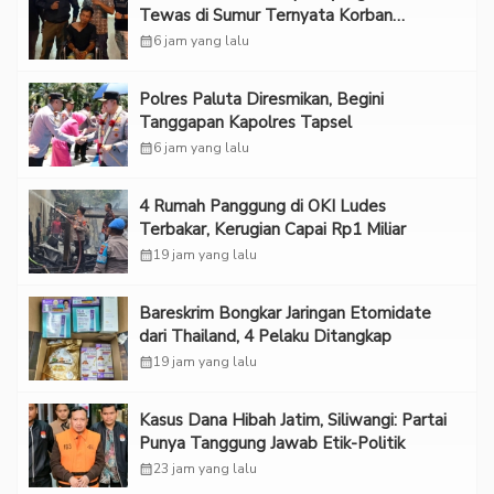
Tewas di Sumur Ternyata Korban
Kekerasan Seksual
calendar_month
6 jam yang lalu
Polres Paluta Diresmikan, Begini
Tanggapan Kapolres Tapsel
calendar_month
6 jam yang lalu
‎4 Rumah Panggung di OKI Ludes
Terbakar, Kerugian Capai Rp1 Miliar
calendar_month
19 jam yang lalu
Bareskrim Bongkar Jaringan Etomidate
dari Thailand, 4 Pelaku Ditangkap
calendar_month
19 jam yang lalu
Kasus Dana Hibah Jatim, Siliwangi: Partai
Punya Tanggung Jawab Etik-Politik
calendar_month
23 jam yang lalu