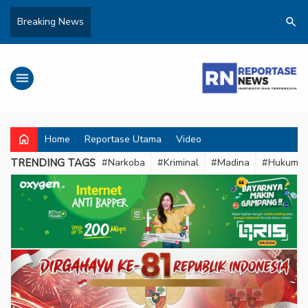
search
Breaking News
menu
home
Home
Reportase Utama
Video
TRENDING TAGS
#Narkoba
#Kriminal
#Madina
#Hukum