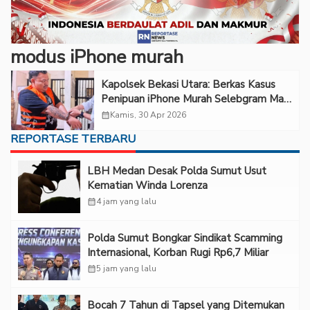
modus iPhone murah
Kapolsek Bekasi Utara: Berkas Kasus
Penipuan iPhone Murah Selebgram Mas
Don Dilimpahkan ke Kejaksaan
calendar_month
Kamis, 30 Apr 2026
REPORTASE TERBARU
LBH Medan Desak Polda Sumut Usut
Kematian Winda Lorenza
calendar_month
4 jam yang lalu
Polda Sumut Bongkar Sindikat Scamming
Internasional, Korban Rugi Rp6,7 Miliar
calendar_month
5 jam yang lalu
Bocah 7 Tahun di Tapsel yang Ditemukan