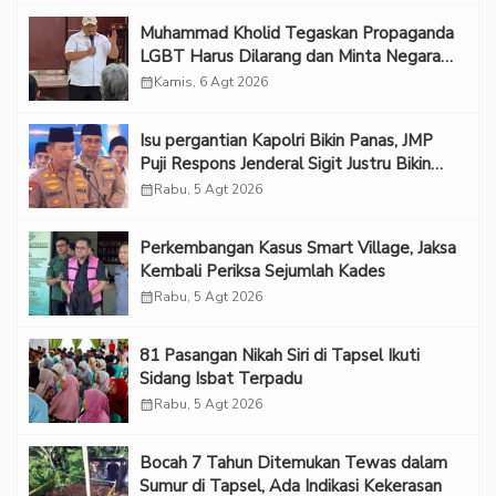
Muhammad Kholid Tegaskan Propaganda
LGBT Harus Dilarang dan Minta Negara
Melindungi Korban
calendar_month
Kamis, 6 Agt 2026
Isu pergantian Kapolri Bikin Panas, JMP
Puji Respons Jenderal Sigit Justru Bikin
“Adem”
calendar_month
Rabu, 5 Agt 2026
Perkembangan Kasus Smart Village, Jaksa
Kembali Periksa Sejumlah Kades
calendar_month
Rabu, 5 Agt 2026
81 Pasangan Nikah Siri di Tapsel Ikuti
Sidang Isbat Terpadu
calendar_month
Rabu, 5 Agt 2026
Bocah 7 Tahun Ditemukan Tewas dalam
Sumur di Tapsel, Ada Indikasi Kekerasan