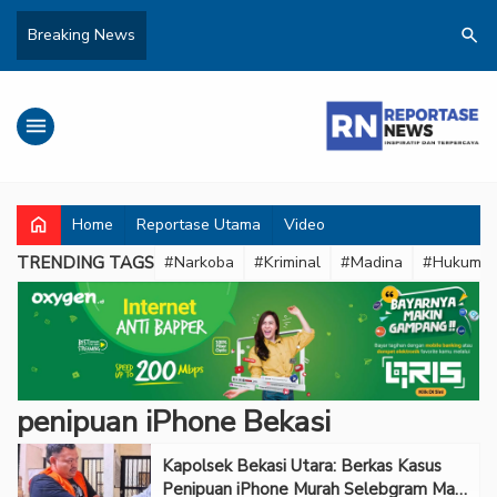
search
Breaking News
menu
home
Home
Reportase Utama
Video
TRENDING TAGS
#Narkoba
#Kriminal
#Madina
#Hukum
penipuan iPhone Bekasi
Kapolsek Bekasi Utara: Berkas Kasus
Penipuan iPhone Murah Selebgram Mas