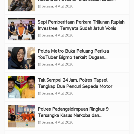
Forum 2026 UPN Veteran Jakarta”
calendar_month
Selasa, 4 Agt 2026
Sepi Pemberitaan Perkara Triliunan Rupiah
Investree, Ternyata Sudah Jatuh Vonis
calendar_month
Selasa, 4 Agt 2026
Polda Metro Buka Peluang Periksa
YouTuber Bigmo terkait Dugaan
Eksploitasi Anak
calendar_month
Selasa, 4 Agt 2026
Tak Sampai 24 Jam, Polres Tapsel
Tangkap Dua Pencuri Sepeda Motor
calendar_month
Selasa, 4 Agt 2026
Polres Padangsidimpuan Ringkus 9
Tersangka Kasus Narkoba dan
Penganiayaan
calendar_month
Selasa, 4 Agt 2026