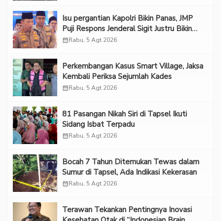
Isu pergantian Kapolri Bikin Panas, JMP
Puji Respons Jenderal Sigit Justru Bikin
“Adem”
calendar_month
Rabu, 5 Agt 2026
Perkembangan Kasus Smart Village, Jaksa
Kembali Periksa Sejumlah Kades
calendar_month
Rabu, 5 Agt 2026
81 Pasangan Nikah Siri di Tapsel Ikuti
Sidang Isbat Terpadu
calendar_month
Rabu, 5 Agt 2026
Bocah 7 Tahun Ditemukan Tewas dalam
Sumur di Tapsel, Ada Indikasi Kekerasan
calendar_month
Rabu, 5 Agt 2026
Terawan Tekankan Pentingnya Inovasi
Kesehatan Otak di “Indonesian Brain