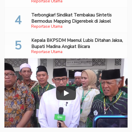
Reportase Utama
70 Ribu Pil Ekstasi Di Bandara Soetta
Terbongkar! Sindikat Tembakau Sintetis
Bermodus Mapping Digerebek di Jaksel
Reportase Utama
Kepala BKPSDM Maenul Lubis Ditahan Jaksa,
Bupati Madina Angkat Bicara
Reportase Utama