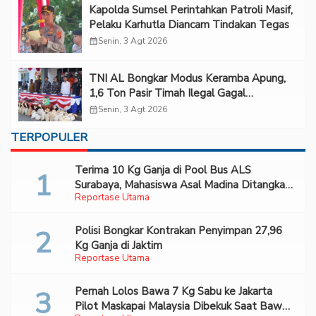
Kapolda Sumsel Perintahkan Patroli Masif,
Pelaku Karhutla Diancam Tindakan Tegas
calendar_month
Senin, 3 Agt 2026
TNI AL Bongkar Modus Keramba Apung,
1,6 Ton Pasir Timah Ilegal Gagal
Diselundupkan
calendar_month
Senin, 3 Agt 2026
TERPOPULER
Terima 10 Kg Ganja di Pool Bus ALS
Surabaya, Mahasiswa Asal Madina Ditangkap
Reportase Utama
Bareskrim
Polisi Bongkar Kontrakan Penyimpan 27,96
Kg Ganja di Jaktim
Reportase Utama
Pernah Lolos Bawa 7 Kg Sabu ke Jakarta
Pilot Maskapai Malaysia Dibekuk Saat Bawa