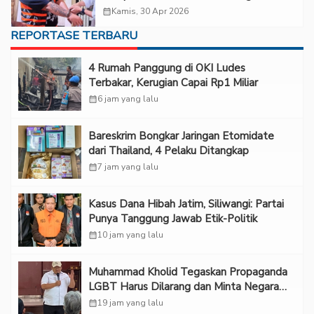
Don Dilimpahkan ke Kejaksaan
calendar_month
Kamis, 30 Apr 2026
REPORTASE TERBARU
‎4 Rumah Panggung di OKI Ludes
Terbakar, Kerugian Capai Rp1 Miliar
calendar_month
6 jam yang lalu
Bareskrim Bongkar Jaringan Etomidate
dari Thailand, 4 Pelaku Ditangkap
calendar_month
7 jam yang lalu
Kasus Dana Hibah Jatim, Siliwangi: Partai
Punya Tanggung Jawab Etik-Politik
calendar_month
10 jam yang lalu
Muhammad Kholid Tegaskan Propaganda
LGBT Harus Dilarang dan Minta Negara
Melindungi Korban
calendar_month
19 jam yang lalu