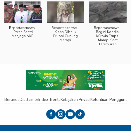
Reportasenews -
Reportasenews -
Reportasenews -
Peran Santri
Kisah Dibalik
Begini Kondisi
Menjaga NKRI
Erupsi Gunung
K0rb4n Erupsi
Marapi
Marapi Saat
Ditemukan
Beranda
Disclaimer
Index-Berita
Kebijakan Privasi
Ketentuan Pengguna
K