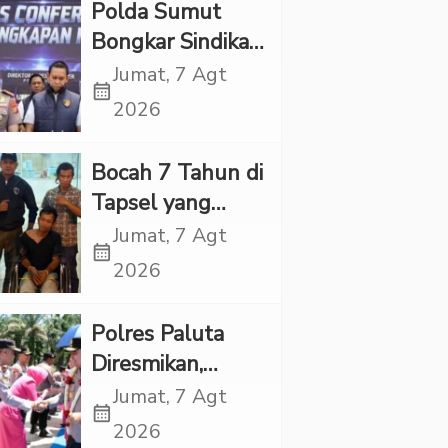
Polda Sumut
Bongkar Sindikat
Scamming
Jumat, 7 Agt
calendar_month
Internasional,
2026
Korban Rugi
Rp6,7 Miliar
Bocah 7 Tahun di
Tapsel yang
Ditemukan
Jumat, 7 Agt
calendar_month
Tewas di Sumur
2026
Ternyata Korban
Kekerasan
Polres Paluta
Seksual
Diresmikan,
Begini
Jumat, 7 Agt
calendar_month
Tanggapan
2026