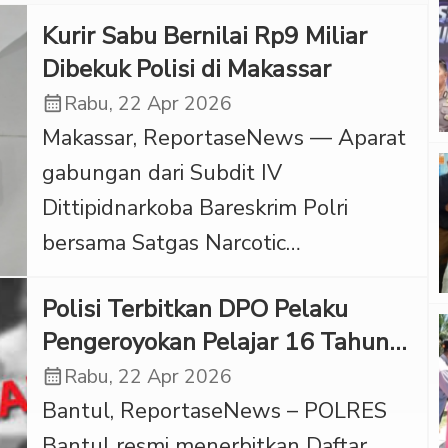
Kurir Sabu Bernilai Rp9 Miliar
Dibekuk Polisi di Makassar
calendar_month
Rabu, 22 Apr 2026
Makassar, ReportaseNews — Aparat
gabungan dari Subdit IV
Dittipidnarkoba Bareskrim Polri
bersama Satgas Narcotic
Investigation Center (NIC)
Polisi Terbitkan DPO Pelaku
mengungkap kasus peredaran
Pengeroyokan Pelajar 16 Tahun
narkotika jenis sabu di Kota Makassar,
di Bantul
calendar_month
Rabu, 22 Apr 2026
Sulawesi Selatan. Seorang pria yang
Bantul, ReportaseNews – POLRES
diduga sebagai kurir ditangkap
Bantul resmi menerbitkan Daftar