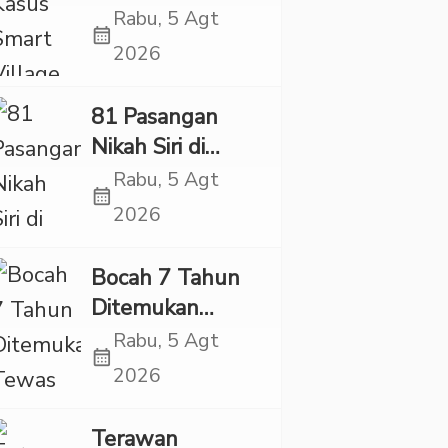
Village, Jaksa
Rabu, 5 Agt
calendar_month
Kembali Periksa
2026
Sejumlah Kades
81 Pasangan
Nikah Siri di
Tapsel Ikuti
Rabu, 5 Agt
calendar_month
Sidang Isbat
2026
Terpadu
Bocah 7 Tahun
Ditemukan
Tewas dalam
Rabu, 5 Agt
calendar_month
Sumur di Tapsel,
2026
Ada Indikasi
Kekerasan
Terawan