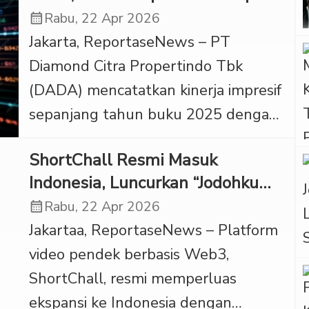
Dibagikan
calendar_month
Rabu, 22 Apr 2026
memanggil pihak terlapor untuk
Jakarta, ReportaseNews – PT
dimintai keterangan. ‎Pengacara
Diamond Citra Propertindo Tbk
korban, Jajang, menyatakan proses
(DADA) mencatatkan kinerja impresif
hukum telah berjalan selama empat
sepanjang tahun buku 2025 dengan
bulan. Ia menilai langkah penyidik
laba neto yang melejit sebesar
sejauh ini berjalan sesuai prosedur,
ShortChall Resmi Masuk
216,70% secara tahunan (year-on-
termasuk […]
Indonesia, Luncurkan “Jodohku
year/YoY), dari Rp1,11 miliar pada
Challenge”
calendar_month
Rabu, 22 Apr 2026
2024 menjadi Rp3,51 miliar di 2025.
Jakartaa, ReportaseNews – Platform
Kenaikan signifikan ini mencerminkan
video pendek berbasis Web3,
semakin kuatnya fundamental usaha
ShortChall, resmi memperluas
Perseroan, yang didorong oleh
ekspansi ke Indonesia dengan
keberhasilan strategi dalam