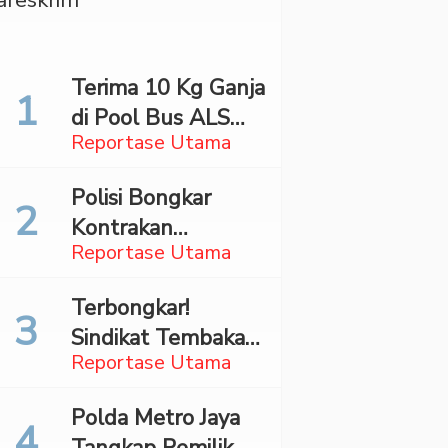
Terima 10 Kg Ganja
di Pool Bus ALS
Reportase Utama
Surabaya,
Mahasiswa Asal
Polisi Bongkar
Madina Ditangkap
Kontrakan
Bareskrim
Reportase Utama
Penyimpan 27,96
Kg Ganja di Jaktim
Terbongkar!
Sindikat Tembakau
Reportase Utama
Sintetis Bermodus
Mapping Digerebek
Polda Metro Jaya
di Jaksel
Tangkap Pemilik