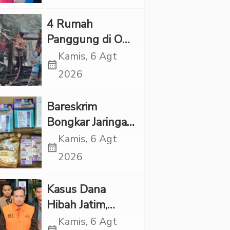
Kapolres Tapsel
‎4 Rumah
Panggung di OKI
Ludes Terbakar,
Kamis, 6 Agt
calendar_month
Kerugian Capai
2026
Rp1 Miliar
Bareskrim
Bongkar Jaringan
Etomidate dari
Kamis, 6 Agt
calendar_month
Thailand, 4
2026
Pelaku Ditangkap
Kasus Dana
Hibah Jatim,
Siliwangi: Partai
Kamis, 6 Agt