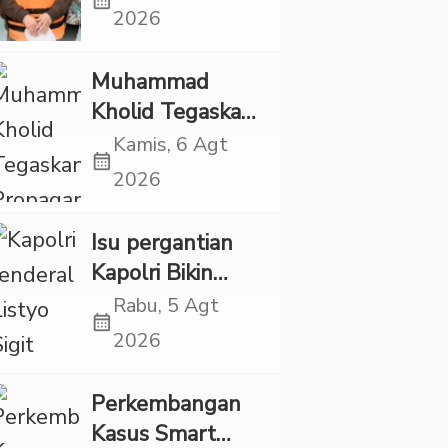
calendar_month
Punya Tanggung
2026
Jawab Etik-Politik
Muhammad
Kholid Tegaskan
Propaganda
Kamis, 6 Agt
calendar_month
LGBT Harus
2026
Dilarang dan
Minta Negara
Isu pergantian
Melindungi
Kapolri Bikin
Korban
Panas, JMP Puji
Rabu, 5 Agt
calendar_month
Respons Jenderal
2026
Sigit Justru Bikin
“Adem”
Perkembangan
Kasus Smart