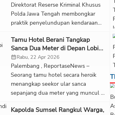
Direktorat Reserse Kriminal Khusus
Wakapolres Sumba Timur, Kompol.
Polda Jawa Tengah membongkar
Angga Maulana Rabu (22/4).
praktik penyelundupan kendaraan
Disampaikan Angga, saat ini penyidik
bermotor ilegal lintas negara yang
masih menunggu untuk melakukan
Tamu Hotel Berani Tangkap
telah beroperasi sejak awal 2025.
[…]
Sanca Dua Meter di Depan Lobi
Dalam pengungkapan ini, sebanyak
Grand Daira Palembang
calendar_month
Rabu, 22 Apr 2026
1.727 unit kendaraan diketahui telah
Palembang , ReportaseNews –
dikirim ke Timor Leste menggunakan
Seorang tamu hotel secara heroik
T
dokumen ekspor palsu. ‎Kasus
menangkap seekor ular sanca
tersebut diungkap dalam konferensi
sepanjang dua meter yang muncul di
pers, Rabu (22/4/2026), sebagai
pintu samping lobi Grand Daira Hotel
tindak lanjut laporan polisi sejak […]
Kapolda Sumsel Rangkul Warga,
Palembang, Jalan Jenderal Sudirman,