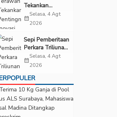
Tekankan
Pentingnya
Selasa, 4 Agt
calendar_month
Inovasi
2026
Kesehatan Otak
di “Indonesian
Sepi Pemberitaan
Brain Forum
Perkara Triliunan
2026 UPN
Rupiah Investree,
Selasa, 4 Agt
Veteran Jakarta”
calendar_month
Ternyata Sudah
2026
Jatuh Vonis
ERPOPULER