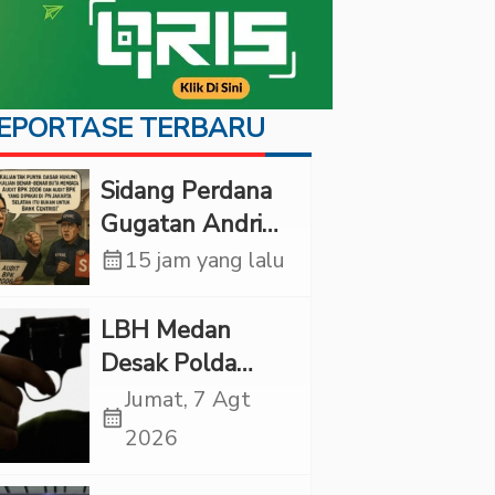
EPORTASE TERBARU
Sidang Perdana
Gugatan Andri
Tedjadharma di
calendar_month
15 jam yang lalu
PN Cibinong,
KPKNL dan
LBH Medan
PUPN Mangkir
Desak Polda
Sumut Usut
Jumat, 7 Agt
calendar_month
Kematian Winda
2026
Lorenza