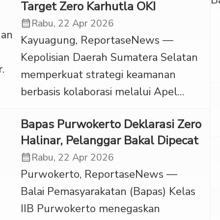
Target Zero Karhutla OKI
Rabu (22/4/2026). Peristiwa yang
calendar_month
Rabu, 22 Apr 2026
terjadi di siang bolong tersebut
Kayuagung, ReportaseNews —
sempat membetot perhatian para
Kepolisian Daerah Sumatera Selatan
tamu yang sedang melakukan proses
memperkuat strategi keamanan
reservasi di meja resepsionis.
berbasis kolaborasi melalui Apel
Kehebohan bermula saat salah […]
Besar Sabuk Kamtibmas di
Bapas Purwokerto Deklarasi Zero
Kabupaten Ogan Komering Ilir (OKI),
Halinar, Pelanggar Bakal Dipecat
Rabu (22/4/2026). Kegiatan ini
calendar_month
Rabu, 22 Apr 2026
dipimpin langsung Kapolda Sumsel
Purwokerto, ReportaseNews —
Irjen Pol Sandi Nugroho di halaman
Balai Pemasyarakatan (Bapas) Kelas
GOR Perahu Kajang Kayuagung.
IIB Purwokerto menegaskan
‎Apel tersebut tidak hanya