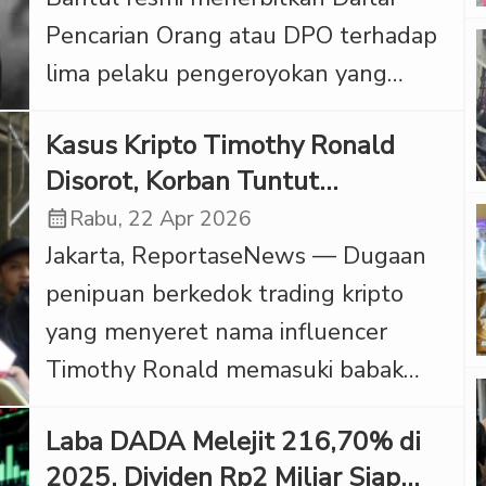
dengan barang bukti sabu seberat
Pencarian Orang atau DPO terhadap
lebih dari lima kilogram. ‎Kompol Reza
lima pelaku pengeroyokan yang
Pahlevi, Kanit 3 Subdit 4
menewaskan seorang pelajar
Dittipidnarkoba Bareskrim Polri,
Kasus Kripto Timothy Ronald
bernama Ilham Dwi Saputra alias IDS
menjelaskan […]
Disorot, Korban Tuntut
(16) warga Payungan, Ciren,
Pemeriksaan
calendar_month
Rabu, 22 Apr 2026
Kalurahan Triharjo, Kecamatan
Jakarta, ReportaseNews — Dugaan
Pandak. Korban dinyatakan
penipuan berkedok trading kripto
meninggal dunia pada Minggu 19
yang menyeret nama influencer
April setelah mendapat perawatan
Timothy Ronald memasuki babak
intensif di RSUD Saras Adyatma
baru. Kuasa hukum korban
Bantul. Kasi Humas Polres Bantul
Laba DADA Melejit 216,70% di
mendatangi Polda Metro Jaya dan
[…]
2025, Dividen Rp2 Miliar Siap
mendesak penyidik segera