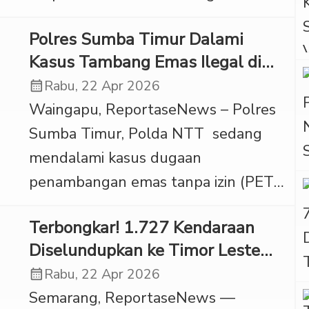
menghadirkan sistem imbalan bagi
mengoptimalkan aset serta
Polres Sumba Timur Dalami
pengguna. Melalui model ini,
meningkatkan […]
Kasus Tambang Emas Ilegal di
pengguna dapat memperoleh
Taman Nasional Matalawa
calendar_month
Rabu, 22 Apr 2026
reward dari berbagai aktivitas digital
Waingapu, ReportaseNews – Polres
seperti menonton, voting, hingga
Sumba Timur, Polda NTT sedang
mengunggah konten.
mendalami kasus dugaan
Pengembangan ShortChall di
penambangan emas tanpa izin (PETI)
Indonesia dijalankan oleh Vita World
yang terjadi di kawasan hutan
yang menggandeng Anang
Terbongkar! 1.727 Kendaraan
lindung Taman Nasional Matalawa.
Hermansyah bersama Hur Young.
Diselundupkan ke Timor Leste
Pendalaman yang dilakukan tersebut
Kolaborasi ini ditujukan […]
Dari Jateng
calendar_month
Rabu, 22 Apr 2026
agar penyidik segera menetapkan
Semarang, ReportaseNews —
tersangka. Hal tersebut disampaikan