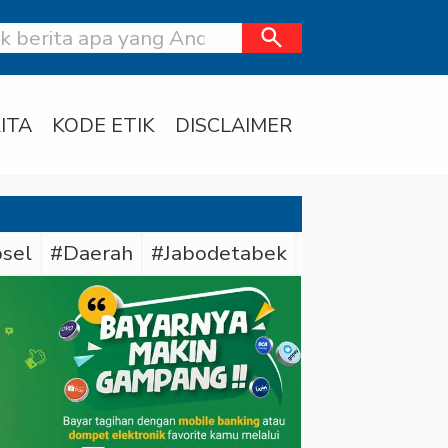
search
ITA
KODE ETIK
DISCLAIMER
sel
#Daerah
#Jabodetabek
#Polda Sumse