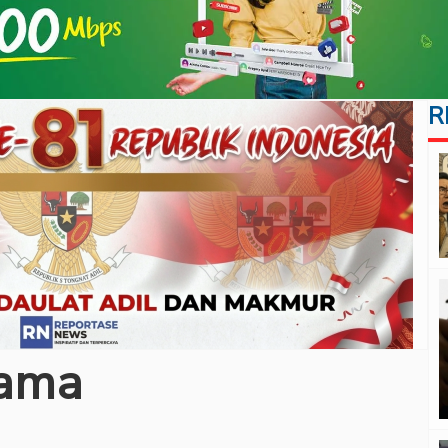
R
tama