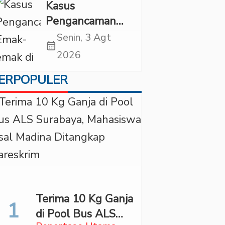
Mapping
Kasus
Digerebek di
Pengancaman
Jaksel
Emak-emak di
Senin, 3 Agt
calendar_month
Tambang Ilegal
2026
Madina Naik
ERPOPULER
Penyidikan
Terima 10 Kg Ganja
di Pool Bus ALS