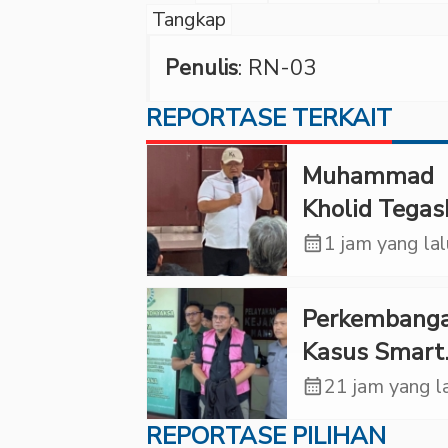
Tangkap
Penulis
: RN-03
REPORTASE TERKAIT
Muhammad
Kholid Tegas
Propaganda
calendar_month
1 jam yang la
LGBT Harus
Dilarang dan
Perkembang
Minta Negar
Kasus Smart
Melindungi
Village, Jaks
calendar_month
21 jam yang l
Korban
Kembali Peri
REPORTASE PILIHAN