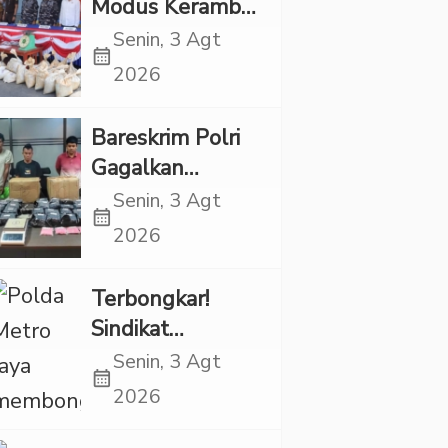
Modus Keramba
Apung, 1,6 Ton
Senin, 3 Agt
calendar_month
Pasir Timah
2026
Ilegal Gagal
Diselundupkan
Bareskrim Polri
Gagalkan
Penyelundupan
Senin, 3 Agt
calendar_month
86,3 Kg Sabu,
2026
Dua Bos Jaringan
Internasional
Terbongkar!
Diburu
Sindikat
Tembakau
Senin, 3 Agt
calendar_month
Sintetis
2026
Bermodus