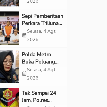
2026
Kesehatan Otak
di “Indonesian
Sepi Pemberitaan
Brain Forum
Perkara Triliunan
2026 UPN
Rupiah Investree,
Selasa, 4 Agt
Veteran Jakarta”
calendar_month
Ternyata Sudah
2026
Jatuh Vonis
Polda Metro
Buka Peluang
Periksa YouTuber
Selasa, 4 Agt
calendar_month
Bigmo terkait
2026
Dugaan
Eksploitasi Anak
Tak Sampai 24
Jam, Polres