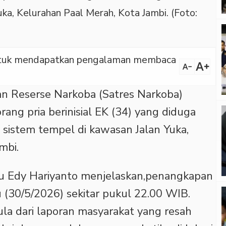
ka, Kelurahan Paal Merah, Kota Jambi. (Foto:
 untuk mendapatkan pengalaman membaca
text_increase
text_decrease
n Reserse Narkoba (Satres Narkoba)
ang pria berinisial EK (34) yang diduga
istem tempel di kawasan Jalan Yuka,
mbi.
tu Edy Hariyanto menjelaskan,penangkapan
 (30/5/2026) sekitar pukul 22.00 WIB.
la dari laporan masyarakat yang resah