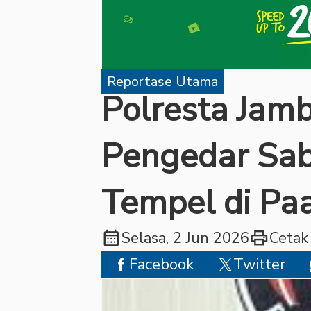
Reportase Utama
Polresta Jam
Pengedar Sa
Tempel di Pa
calendar_month
print
Selasa, 2 Jun 2026
Cetak
Facebook
Twitter