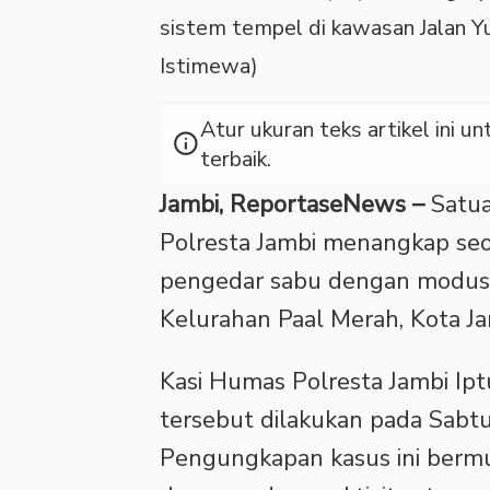
sistem tempel di kawasan Jalan Yu
Istimewa)
Atur ukuran teks artikel ini
info
terbaik.
Jambi, ReportaseNews –
Satua
Polresta Jambi menangkap seor
pengedar sabu dengan modus s
Kelurahan Paal Merah, Kota Ja
Kasi Humas Polresta Jambi Ip
tersebut dilakukan pada Sabtu
Pengungkapan kasus ini bermu