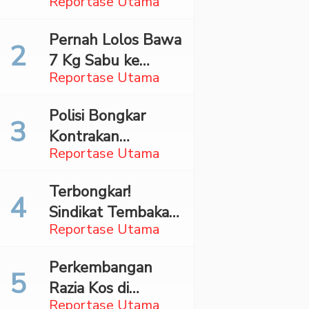
Reportase Utama
Surabaya,
Mahasiswa Asal
Pernah Lolos Bawa
Madina Ditangkap
7 Kg Sabu ke
Bareskrim
Reportase Utama
Jakarta Pilot
Maskapai Malaysia
Polisi Bongkar
Dibekuk Saat Bawa
Kontrakan
70 Ribu Pil Ekstasi
Reportase Utama
Penyimpan 27,96
Di Bandara Soetta
Kg Ganja di Jaktim
Terbongkar!
Sindikat Tembakau
Reportase Utama
Sintetis Bermodus
Mapping Digerebek
Perkembangan
di Jaksel
Razia Kos di
Reportase Utama
Padangsidimpuan,