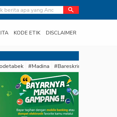
search
ITA
KODE ETIK
DISCLAIMER
odetabek
#Madina
#Bareskrim Polri
#Ditre