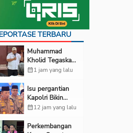
EPORTASE TERBARU
Muhammad
Kholid Tegaskan
Propaganda
calendar_month
1 jam yang lalu
LGBT Harus
Dilarang dan
Isu pergantian
Minta Negara
Kapolri Bikin
Melindungi
Panas, JMP Puji
calendar_month
12 jam yang lalu
Korban
Respons Jenderal
Sigit Justru Bikin
Perkembangan