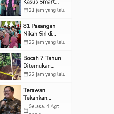
“Adem”
Kasus Smart
Village, Jaksa
calendar_month
21 jam yang lalu
Kembali Periksa
Sejumlah Kades
81 Pasangan
Nikah Siri di
Tapsel Ikuti
calendar_month
22 jam yang lalu
Sidang Isbat
Terpadu
Bocah 7 Tahun
Ditemukan
Tewas dalam
calendar_month
22 jam yang lalu
Sumur di Tapsel,
Ada Indikasi
Terawan
Kekerasan
Tekankan
Pentingnya
Selasa, 4 Agt
calendar_month
Inovasi