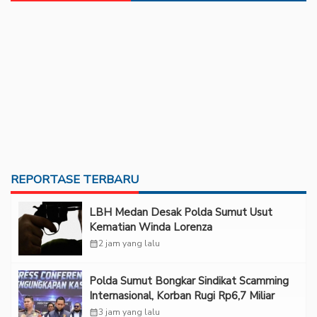
REPORTASE TERBARU
LBH Medan Desak Polda Sumut Usut
Kematian Winda Lorenza
calendar_month
2 jam yang lalu
Polda Sumut Bongkar Sindikat Scamming
Internasional, Korban Rugi Rp6,7 Miliar
calendar_month
3 jam yang lalu