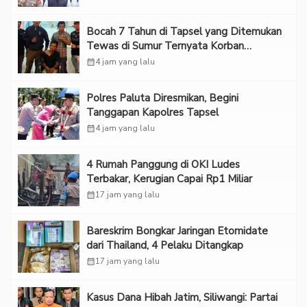
Bocah 7 Tahun di Tapsel yang Ditemukan
Tewas di Sumur Ternyata Korban
Kekerasan Seksual
calendar_month
4 jam yang lalu
Polres Paluta Diresmikan, Begini
Tanggapan Kapolres Tapsel
calendar_month
4 jam yang lalu
‎4 Rumah Panggung di OKI Ludes
Terbakar, Kerugian Capai Rp1 Miliar
calendar_month
17 jam yang lalu
Bareskrim Bongkar Jaringan Etomidate
dari Thailand, 4 Pelaku Ditangkap
calendar_month
17 jam yang lalu
Kasus Dana Hibah Jatim, Siliwangi: Partai