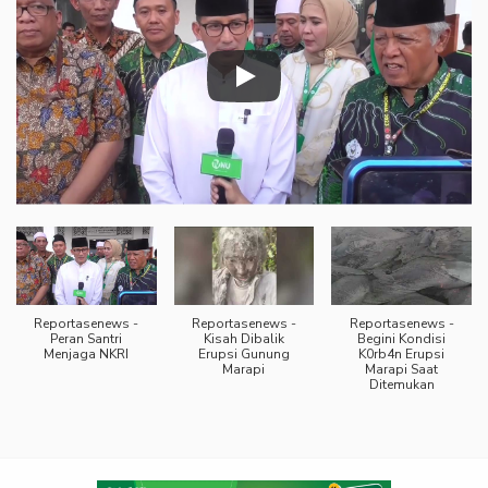
Reportasenews -
Reportasenews -
Reportasenews -
Peran Santri
Kisah Dibalik
Begini Kondisi
Menjaga NKRI
Erupsi Gunung
K0rb4n Erupsi
Marapi
Marapi Saat
Ditemukan