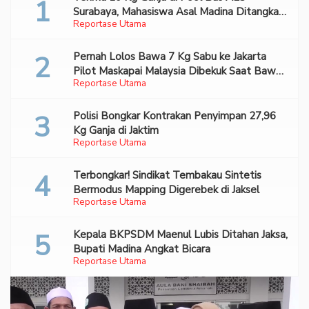
Surabaya, Mahasiswa Asal Madina Ditangkap
Reportase Utama
Bareskrim
Pernah Lolos Bawa 7 Kg Sabu ke Jakarta
Pilot Maskapai Malaysia Dibekuk Saat Bawa
Reportase Utama
70 Ribu Pil Ekstasi Di Bandara Soetta
Polisi Bongkar Kontrakan Penyimpan 27,96
Kg Ganja di Jaktim
Reportase Utama
Terbongkar! Sindikat Tembakau Sintetis
Bermodus Mapping Digerebek di Jaksel
Reportase Utama
Kepala BKPSDM Maenul Lubis Ditahan Jaksa,
Bupati Madina Angkat Bicara
Reportase Utama