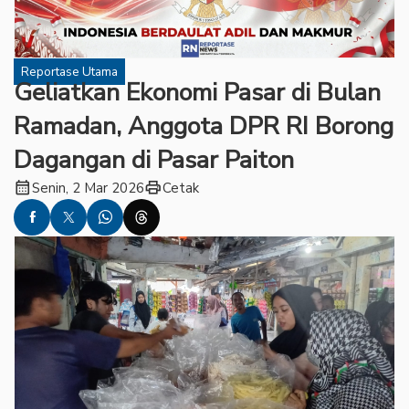
Reportase Utama
Geliatkan Ekonomi Pasar di Bulan
Ramadan, Anggota DPR RI Borong
Dagangan di Pasar Paiton
calendar_month
print
Senin, 2 Mar 2026
Cetak