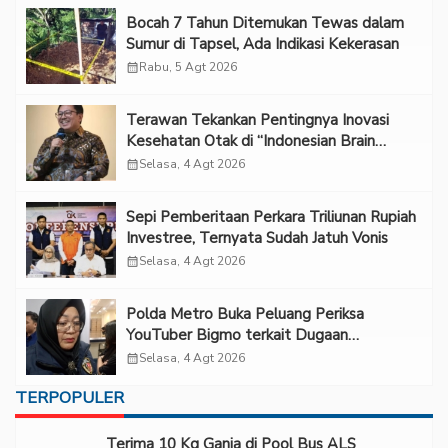
Bocah 7 Tahun Ditemukan Tewas dalam
Sumur di Tapsel, Ada Indikasi Kekerasan
calendar_month
Rabu, 5 Agt 2026
Terawan Tekankan Pentingnya Inovasi
Kesehatan Otak di “Indonesian Brain
Forum 2026 UPN Veteran Jakarta”
calendar_month
Selasa, 4 Agt 2026
Sepi Pemberitaan Perkara Triliunan Rupiah
Investree, Ternyata Sudah Jatuh Vonis
calendar_month
Selasa, 4 Agt 2026
Polda Metro Buka Peluang Periksa
YouTuber Bigmo terkait Dugaan
Eksploitasi Anak
calendar_month
Selasa, 4 Agt 2026
TERPOPULER
Terima 10 Kg Ganja di Pool Bus ALS