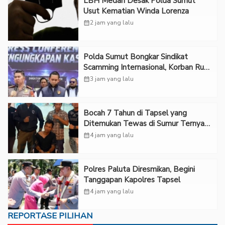
LBH Medan Desak Polda Sumut
Usut Kematian Winda Lorenza
calendar_month
2 jam yang lalu
Polda Sumut Bongkar Sindikat
Scamming Internasional, Korban Rugi
Rp6,7 Miliar
calendar_month
3 jam yang lalu
Bocah 7 Tahun di Tapsel yang
Ditemukan Tewas di Sumur Ternyata
Korban Kekerasan Seksual
calendar_month
4 jam yang lalu
Polres Paluta Diresmikan, Begini
Tanggapan Kapolres Tapsel
calendar_month
4 jam yang lalu
REPORTASE PILIHAN