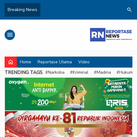
search
Breaking News
menu
home
Home
Reportase Utama
Video
TRENDING TAGS
#Narkoba
#Kriminal
#Madina
#Hukum