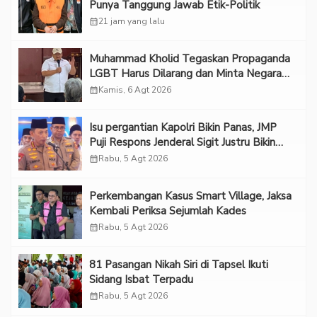
Punya Tanggung Jawab Etik-Politik
calendar_month
21 jam yang lalu
Muhammad Kholid Tegaskan Propaganda
LGBT Harus Dilarang dan Minta Negara
Melindungi Korban
calendar_month
Kamis, 6 Agt 2026
Isu pergantian Kapolri Bikin Panas, JMP
Puji Respons Jenderal Sigit Justru Bikin
“Adem”
calendar_month
Rabu, 5 Agt 2026
Perkembangan Kasus Smart Village, Jaksa
Kembali Periksa Sejumlah Kades
calendar_month
Rabu, 5 Agt 2026
81 Pasangan Nikah Siri di Tapsel Ikuti
Sidang Isbat Terpadu
calendar_month
Rabu, 5 Agt 2026