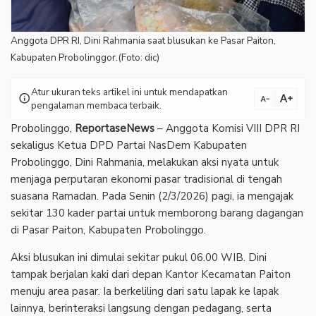
Anggota DPR RI, Dini Rahmania saat blusukan ke Pasar Paiton,
Kabupaten Probolinggor.(Foto: dic)
Atur ukuran teks artikel ini untuk mendapatkan
text_increase
info
text_decrease
pengalaman membaca terbaik.
Probolinggo,
ReportaseNews
– Anggota Komisi VIII DPR RI
sekaligus Ketua DPD Partai NasDem Kabupaten
Probolinggo, Dini Rahmania, melakukan aksi nyata untuk
menjaga perputaran ekonomi pasar tradisional di tengah
suasana Ramadan. Pada Senin (2/3/2026) pagi, ia mengajak
sekitar 130 kader partai untuk memborong barang dagangan
di Pasar Paiton, Kabupaten Probolinggo.
Aksi blusukan ini dimulai sekitar pukul 06.00 WIB. Dini
tampak berjalan kaki dari depan Kantor Kecamatan Paiton
menuju area pasar. Ia berkeliling dari satu lapak ke lapak
lainnya, berinteraksi langsung dengan pedagang, serta