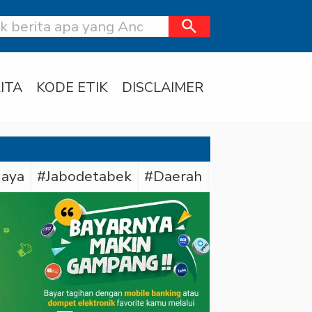
search
ITA
KODE ETIK
DISCLAIMER
Jaya
#Jabodetabek
#Daerah
#Bareskrim Pol