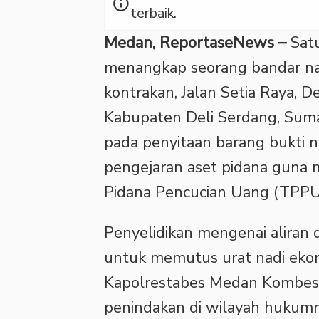
info
terbaik.
Medan, ReportaseNews –
Sat
menangkap seorang bandar nark
kontrakan, Jalan Setia Raya, 
Kabupaten Deli Serdang, Sumat
pada penyitaan barang bukti na
pengejaran aset pidana guna m
Pidana Pencucian Uang (TPPU
Penyelidikan mengenai aliran d
untuk memutus urat nadi ekon
Kapolrestabes Medan Kombes 
penindakan di wilayah hukum