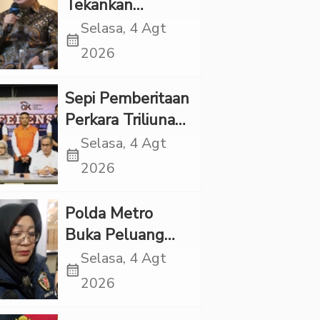
Tekankan
Pentingnya
Selasa, 4 Agt
calendar_month
Inovasi
2026
Kesehatan Otak
di “Indonesian
Sepi Pemberitaan
Brain Forum
Perkara Triliunan
2026 UPN
Rupiah Investree,
Selasa, 4 Agt
Veteran Jakarta”
calendar_month
Ternyata Sudah
2026
Jatuh Vonis
Polda Metro
Buka Peluang
Periksa YouTuber
Selasa, 4 Agt
calendar_month
Bigmo terkait
2026
Dugaan