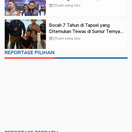
Rp6,7 Miliar
calendar_month
18 jam yang lalu
Bocah 7 Tahun di Tapsel yang
Ditemukan Tewas di Sumur Ternyata
Korban Kekerasan Seksual
calendar_month
19 jam yang lalu
REPORTASE PILIHAN