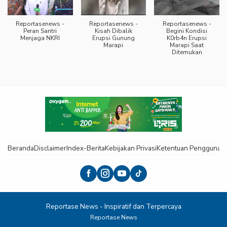
Reportasenews -
Reportasenews -
Reportasenews -
Peran Santri
Kisah Dibalik
Begini Kondisi
Menjaga NKRI
Erupsi Gunung
K0rb4n Erupsi
Marapi
Marapi Saat
Ditemukan
Beranda
Disclaimer
Index-Berita
Kebijakan Privasi
Ketentuan Pengguna
K
Reportase News - Inspiratif dan Terpercaya
Reportase News