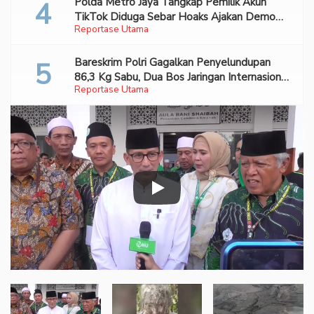
Polda Metro Jaya Tangkap Pemilik Akun
TikTok Diduga Sebar Hoaks Ajakan Demo
Reportase Utama
Turunkan Prabowo-Gibran
Bareskrim Polri Gagalkan Penyelundupan
86,3 Kg Sabu, Dua Bos Jaringan Internasional
Reportase Utama
Diburu