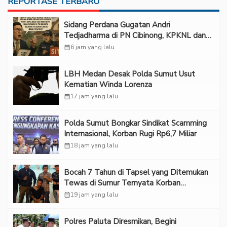
REPORTASE TERBARU
Sidang Perdana Gugatan Andri
Tedjadharma di PN Cibinong, KPKNL dan
PUPN Mangkir
calendar_month
6 jam yang lalu
LBH Medan Desak Polda Sumut Usut
Kematian Winda Lorenza
calendar_month
17 jam yang lalu
Polda Sumut Bongkar Sindikat Scamming
Internasional, Korban Rugi Rp6,7 Miliar
calendar_month
18 jam yang lalu
Bocah 7 Tahun di Tapsel yang Ditemukan
Tewas di Sumur Ternyata Korban
Kekerasan Seksual
calendar_month
19 jam yang lalu
Polres Paluta Diresmikan, Begini