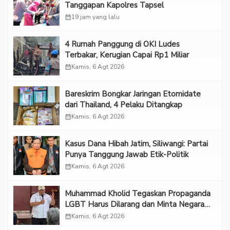
Tanggapan Kapolres Tapsel
calendar_month
19 jam yang lalu
‎4 Rumah Panggung di OKI Ludes
Terbakar, Kerugian Capai Rp1 Miliar
calendar_month
Kamis, 6 Agt 2026
Bareskrim Bongkar Jaringan Etomidate
dari Thailand, 4 Pelaku Ditangkap
calendar_month
Kamis, 6 Agt 2026
Kasus Dana Hibah Jatim, Siliwangi: Partai
Punya Tanggung Jawab Etik-Politik
calendar_month
Kamis, 6 Agt 2026
Muhammad Kholid Tegaskan Propaganda
LGBT Harus Dilarang dan Minta Negara
Melindungi Korban
calendar_month
Kamis, 6 Agt 2026