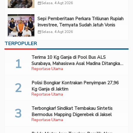
Forum 2026 UPN Veteran Jakarta”
calendar_month
Selasa, 4 Agt 2026
Sepi Pemberitaan Perkara Triliunan Rupiah
Investree, Ternyata Sudah Jatuh Vonis
calendar_month
Selasa, 4 Agt 2026
TERPOPULER
Terima 10 Kg Ganja di Pool Bus ALS
Surabaya, Mahasiswa Asal Madina Ditangkap
Reportase Utama
Bareskrim
Polisi Bongkar Kontrakan Penyimpan 27,96
Kg Ganja di Jaktim
Reportase Utama
Terbongkar! Sindikat Tembakau Sintetis
Bermodus Mapping Digerebek di Jaksel
Reportase Utama