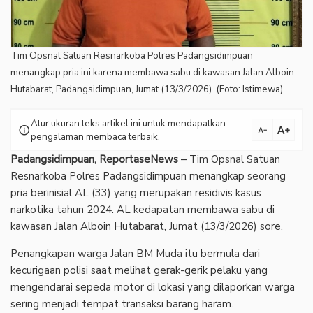
Tim Opsnal Satuan Resnarkoba Polres Padangsidimpuan
menangkap pria ini karena membawa sabu di kawasan Jalan Alboin
Hutabarat, Padangsidimpuan, Jumat (13/3/2026). (Foto: Istimewa)
Atur ukuran teks artikel ini untuk mendapatkan
text_increase
info
text_decrease
pengalaman membaca terbaik.
Padangsidimpuan, ReportaseNews –
Tim Opsnal Satuan
Resnarkoba Polres Padangsidimpuan menangkap seorang
pria berinisial AL (33) yang merupakan residivis kasus
narkotika tahun 2024. AL kedapatan membawa sabu di
kawasan Jalan Alboin Hutabarat, Jumat (13/3/2026) sore.
Penangkapan warga Jalan BM Muda itu bermula dari
kecurigaan polisi saat melihat gerak-gerik pelaku yang
mengendarai sepeda motor di lokasi yang dilaporkan warga
sering menjadi tempat transaksi barang haram.