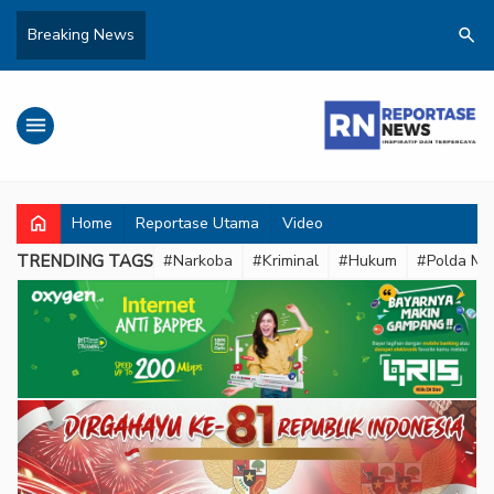
search
Breaking News
menu
home
Home
Reportase Utama
Video
TRENDING TAGS
#Narkoba
#Kriminal
#Hukum
#Polda Met