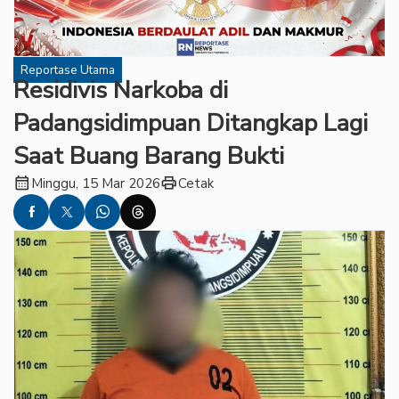
Reportase Utama
Residivis Narkoba di
Padangsidimpuan Ditangkap Lagi
Saat Buang Barang Bukti
calendar_month
print
Minggu, 15 Mar 2026
Cetak