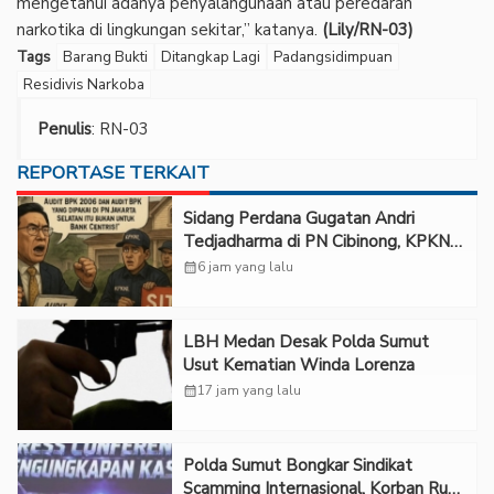
mengetahui adanya penyalahgunaan atau peredaran
narkotika di lingkungan sekitar,” katanya.
(Lily/RN-03)
Tags
Barang Bukti
Ditangkap Lagi
Padangsidimpuan
Residivis Narkoba
Penulis
: RN-03
REPORTASE TERKAIT
Sidang Perdana Gugatan Andri
Tedjadharma di PN Cibinong, KPKNL
dan PUPN Mangkir
calendar_month
6 jam yang lalu
LBH Medan Desak Polda Sumut
Usut Kematian Winda Lorenza
calendar_month
17 jam yang lalu
Polda Sumut Bongkar Sindikat
Scamming Internasional, Korban Rugi