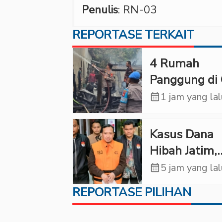
Penulis
: RN-03
REPORTASE TERKAIT
‎4 Rumah
Panggung di 
Ludes Terbak
calendar_month
1 jam yang la
Kerugian Cap
Rp1 Miliar
Kasus Dana
Hibah Jatim,
Siliwangi: Pa
calendar_month
5 jam yang la
Punya Tangg
REPORTASE PILIHAN
Jawab Etik-
Politik