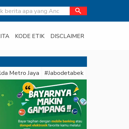
search
ITA
KODE ETIK
DISCLAIMER
lda Metro Jaya
#Jabodetabek
#Bareskrim Pol