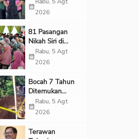
Village, Jaksa
Rabu, 5 Agt
calendar_month
Kembali Periksa
2026
Sejumlah Kades
81 Pasangan
Nikah Siri di
Tapsel Ikuti
Rabu, 5 Agt
calendar_month
Sidang Isbat
2026
Terpadu
Bocah 7 Tahun
Ditemukan
Tewas dalam
Rabu, 5 Agt
calendar_month
Sumur di Tapsel,
2026
Ada Indikasi
Kekerasan
Terawan