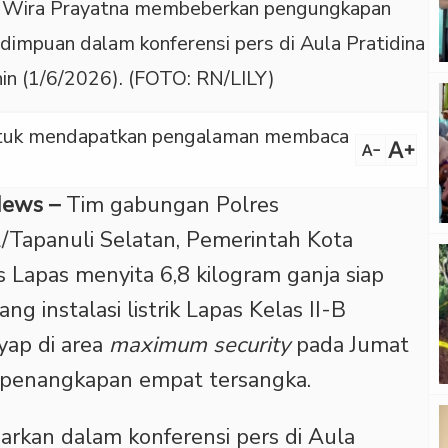
 Wira Prayatna membeberkan pengungkapan
idimpuan dalam konferensi pers di Aula Pratidina
in (1/6/2026). (FOTO: RN/LILY)
 untuk mendapatkan pengalaman membaca
text_increase
text_decrease
News –
Tim gabungan Polres
Tapanuli Selatan, Pemerintah Kota
Lapas menyita 6,8 kilogram ganja siap
g instalasi listrik Lapas Kelas II-B
yap di area
maximum security
pada Jumat
i penangkapan empat tersangka.
arkan dalam konferensi pers di Aula