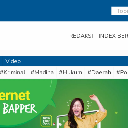
REDAKSI
INDEX BER
Video
#Kriminal
#Madina
#Hukum
#Daerah
#Po