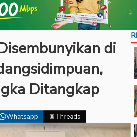
R
 Disembunyikan di
adangsidimpuan,
gka Ditangkap
Whatsapp
Threads