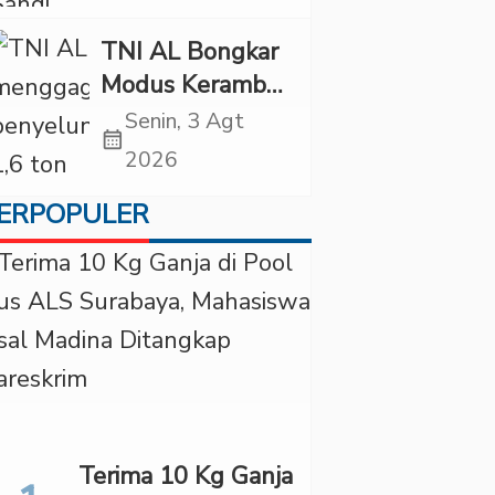
Diancam
Tindakan Tegas
TNI AL Bongkar
Modus Keramba
Apung, 1,6 Ton
Senin, 3 Agt
calendar_month
Pasir Timah
2026
Ilegal Gagal
ERPOPULER
Diselundupkan
Terima 10 Kg Ganja