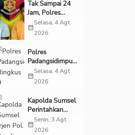
Eksploitasi Anak
Tak Sampai 24
Jam, Polres
Tapsel Tangkap
Selasa, 4 Agt
calendar_month
Dua Pencuri
2026
Sepeda Motor
Polres
Padangsidimpuan
Ringkus 9
Selasa, 4 Agt
calendar_month
Tersangka Kasus
2026
Narkoba dan
Penganiayaan
Kapolda Sumsel
Perintahkan
Patroli Masif,
Senin, 3 Agt
calendar_month
Pelaku Karhutla
2026