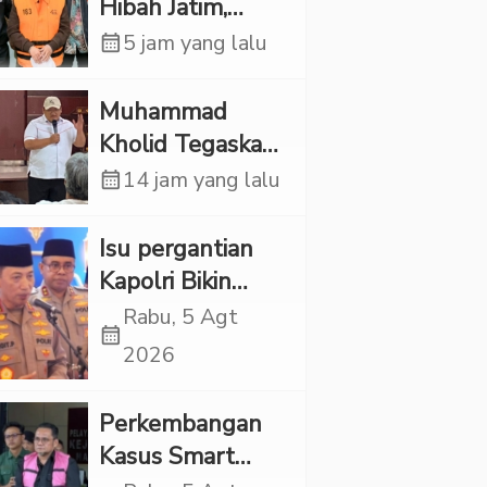
Hibah Jatim,
Siliwangi: Partai
calendar_month
5 jam yang lalu
Punya Tanggung
Jawab Etik-Politik
Muhammad
Kholid Tegaskan
Propaganda
calendar_month
14 jam yang lalu
LGBT Harus
Dilarang dan
Isu pergantian
Minta Negara
Kapolri Bikin
Melindungi
Panas, JMP Puji
Rabu, 5 Agt
calendar_month
Korban
Respons Jenderal
2026
Sigit Justru Bikin
“Adem”
Perkembangan
Kasus Smart