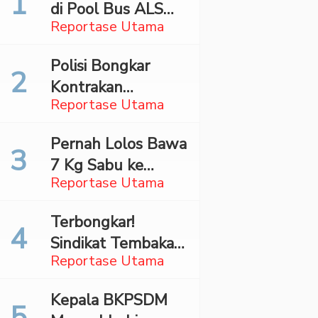
di Pool Bus ALS
Reportase Utama
Surabaya,
Mahasiswa Asal
Polisi Bongkar
Madina Ditangkap
Kontrakan
Bareskrim
Reportase Utama
Penyimpan 27,96
Kg Ganja di Jaktim
Pernah Lolos Bawa
7 Kg Sabu ke
Reportase Utama
Jakarta Pilot
Maskapai Malaysia
Terbongkar!
Dibekuk Saat Bawa
Sindikat Tembakau
70 Ribu Pil Ekstasi
Reportase Utama
Sintetis Bermodus
Di Bandara Soetta
Mapping Digerebek
Kepala BKPSDM
di Jaksel