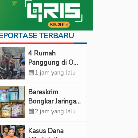
EPORTASE TERBARU
‎4 Rumah
Panggung di OKI
Ludes Terbakar,
calendar_month
1 jam yang lalu
Kerugian Capai
Rp1 Miliar
Bareskrim
Bongkar Jaringan
Etomidate dari
calendar_month
2 jam yang lalu
Thailand, 4
Pelaku Ditangkap
Kasus Dana