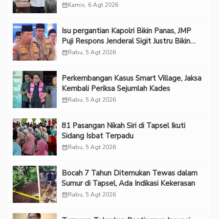
Melindungi Korban
calendar_month
Kamis, 6 Agt 2026
Isu pergantian Kapolri Bikin Panas, JMP
Puji Respons Jenderal Sigit Justru Bikin
“Adem”
calendar_month
Rabu, 5 Agt 2026
Perkembangan Kasus Smart Village, Jaksa
Kembali Periksa Sejumlah Kades
calendar_month
Rabu, 5 Agt 2026
81 Pasangan Nikah Siri di Tapsel Ikuti
Sidang Isbat Terpadu
calendar_month
Rabu, 5 Agt 2026
Bocah 7 Tahun Ditemukan Tewas dalam
Sumur di Tapsel, Ada Indikasi Kekerasan
calendar_month
Rabu, 5 Agt 2026