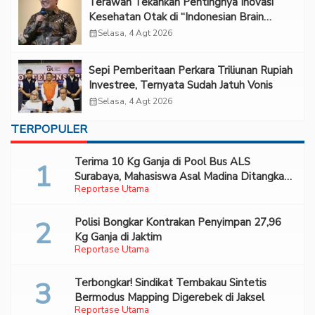
Terawan Tekankan Pentingnya Inovasi
Kesehatan Otak di “Indonesian Brain
Forum 2026 UPN Veteran Jakarta”
calendar_month
Selasa, 4 Agt 2026
Sepi Pemberitaan Perkara Triliunan Rupiah
Investree, Ternyata Sudah Jatuh Vonis
calendar_month
Selasa, 4 Agt 2026
TERPOPULER
Terima 10 Kg Ganja di Pool Bus ALS
Surabaya, Mahasiswa Asal Madina Ditangkap
Reportase Utama
Bareskrim
Polisi Bongkar Kontrakan Penyimpan 27,96
Kg Ganja di Jaktim
Reportase Utama
Terbongkar! Sindikat Tembakau Sintetis
Bermodus Mapping Digerebek di Jaksel
Reportase Utama