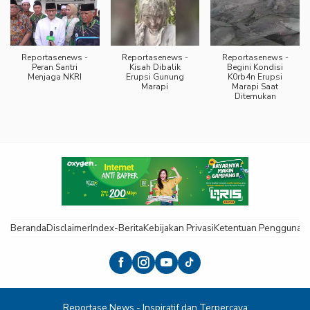
Reportasenews -
Reportasenews -
Reportasenews -
Peran Santri
Kisah Dibalik
Begini Kondisi
Menjaga NKRI
Erupsi Gunung
K0rb4n Erupsi
Marapi
Marapi Saat
Ditemukan
Beranda
Disclaimer
Index-Berita
Kebijakan Privasi
Ketentuan Pengguna
K
Reportase News - Inspiratif dan Terpercaya