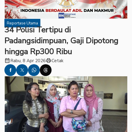
Reportase Utama
‎34 Polisi Tertipu di
Padangsidimpuan, Gaji Dipotong
hingga Rp300 Ribu
calendar_month
print
Rabu, 8 Apr 2026
Cetak