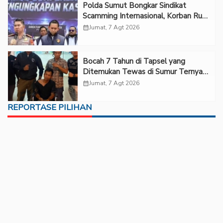
Polda Sumut Bongkar Sindikat
Scamming Internasional, Korban Rugi
Rp6,7 Miliar
calendar_month
Jumat, 7 Agt 2026
Bocah 7 Tahun di Tapsel yang
Ditemukan Tewas di Sumur Ternyata
Korban Kekerasan Seksual
calendar_month
Jumat, 7 Agt 2026
REPORTASE PILIHAN