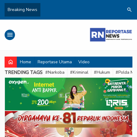
search
Breaking News
menu
home
Home
Reportase Utama
Video
TRENDING TAGS
#Narkoba
#Kriminal
#Hukum
#Polda Met