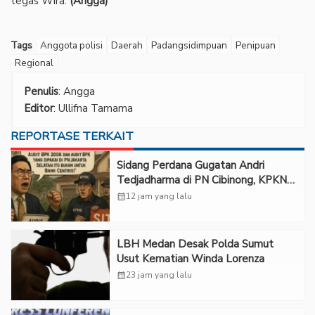
tegas Wira.
(Angga)
Tags
Anggota polisi
Daerah
Padangsidimpuan
Penipuan
Regional
Penulis
: Angga
Editor
: Ullifna Tamama
REPORTASE TERKAIT
Sidang Perdana Gugatan Andri
Tedjadharma di PN Cibinong, KPKNL
dan PUPN Mangkir
calendar_month
12 jam yang lalu
LBH Medan Desak Polda Sumut
Usut Kematian Winda Lorenza
calendar_month
23 jam yang lalu