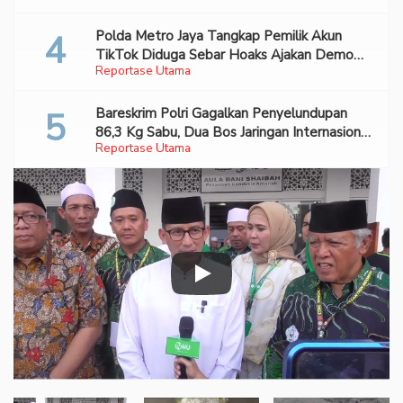
Polda Metro Jaya Tangkap Pemilik Akun
TikTok Diduga Sebar Hoaks Ajakan Demo
Reportase Utama
Turunkan Prabowo-Gibran
Bareskrim Polri Gagalkan Penyelundupan
86,3 Kg Sabu, Dua Bos Jaringan Internasional
Reportase Utama
Diburu