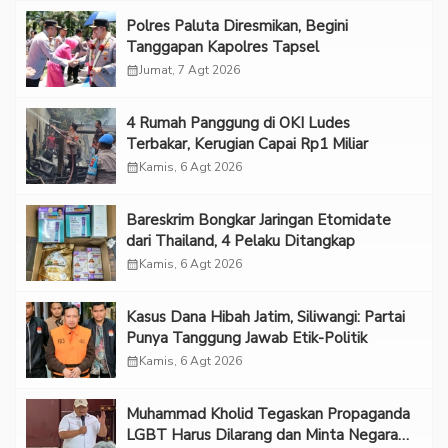
Polres Paluta Diresmikan, Begini
Tanggapan Kapolres Tapsel
calendar_month
Jumat, 7 Agt 2026
‎4 Rumah Panggung di OKI Ludes
Terbakar, Kerugian Capai Rp1 Miliar
calendar_month
Kamis, 6 Agt 2026
Bareskrim Bongkar Jaringan Etomidate
dari Thailand, 4 Pelaku Ditangkap
calendar_month
Kamis, 6 Agt 2026
Kasus Dana Hibah Jatim, Siliwangi: Partai
Punya Tanggung Jawab Etik-Politik
calendar_month
Kamis, 6 Agt 2026
Muhammad Kholid Tegaskan Propaganda
LGBT Harus Dilarang dan Minta Negara