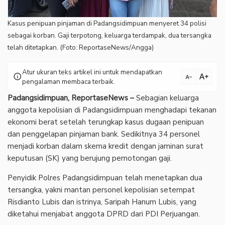
Kasus penipuan pinjaman di Padangsidimpuan menyeret 34 polisi
sebagai korban. Gaji terpotong, keluarga terdampak, dua tersangka
telah ditetapkan. (Foto: ReportaseNews/Angga)
Atur ukuran teks artikel ini untuk mendapatkan
text_increase
info
text_decrease
pengalaman membaca terbaik.
Padangsidimpuan, ReportaseNews –
Sebagian keluarga
anggota kepolisian di Padangsidimpuan menghadapi tekanan
ekonomi berat setelah terungkap kasus dugaan penipuan
dan penggelapan pinjaman bank. Sedikitnya 34 personel
menjadi korban dalam skema kredit dengan jaminan surat
keputusan (SK) yang berujung pemotongan gaji.
‎Penyidik Polres Padangsidimpuan telah menetapkan dua
tersangka, yakni mantan personel kepolisian setempat
Risdianto Lubis dan istrinya, Saripah Hanum Lubis, yang
diketahui menjabat anggota DPRD dari PDI Perjuangan.