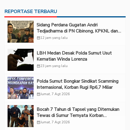
REPORTASE TERBARU
Sidang Perdana Gugatan Andri
Tedjadharma di PN Cibinong, KPKNL dan
PUPN Mangkir
calendar_month
12 jam yang lalu
LBH Medan Desak Polda Sumut Usut
Kematian Winda Lorenza
calendar_month
23 jam yang lalu
Polda Sumut Bongkar Sindikat Scamming
Internasional, Korban Rugi Rp6,7 Miliar
calendar_month
Jumat, 7 Agt 2026
Bocah 7 Tahun di Tapsel yang Ditemukan
Tewas di Sumur Ternyata Korban
Kekerasan Seksual
calendar_month
Jumat, 7 Agt 2026