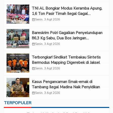
TNI AL Bongkar Modus Keramba Apung,
1,6 Ton Pasir Timah Ilegal Gagal
Diselundupkan
calendar_month
Senin, 3 Agt 2026
Bareskrim Polri Gagalkan Penyelundupan
86,3 Kg Sabu, Dua Bos Jaringan
Internasional Diburu
calendar_month
Senin, 3 Agt 2026
Terbongkar! Sindikat Tembakau Sintetis
Bermodus Mapping Digerebek di Jaksel
calendar_month
Senin, 3 Agt 2026
Kasus Pengancaman Emak-emak di
Tambang Ilegal Madina Naik Penyidikan
calendar_month
Senin, 3 Agt 2026
TERPOPULER