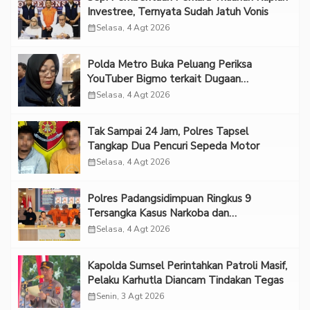
Investree, Ternyata Sudah Jatuh Vonis
calendar_month
Selasa, 4 Agt 2026
Polda Metro Buka Peluang Periksa
YouTuber Bigmo terkait Dugaan
Eksploitasi Anak
calendar_month
Selasa, 4 Agt 2026
Tak Sampai 24 Jam, Polres Tapsel
Tangkap Dua Pencuri Sepeda Motor
calendar_month
Selasa, 4 Agt 2026
Polres Padangsidimpuan Ringkus 9
Tersangka Kasus Narkoba dan
Penganiayaan
calendar_month
Selasa, 4 Agt 2026
Kapolda Sumsel Perintahkan Patroli Masif,
Pelaku Karhutla Diancam Tindakan Tegas
calendar_month
Senin, 3 Agt 2026