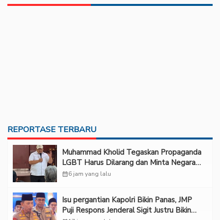
REPORTASE TERBARU
Muhammad Kholid Tegaskan Propaganda
LGBT Harus Dilarang dan Minta Negara
Melindungi Korban
calendar_month
6 jam yang lalu
Isu pergantian Kapolri Bikin Panas, JMP
Puji Respons Jenderal Sigit Justru Bikin