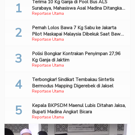
Terima 10 Kg Ganja di Pool Bus ALS
Surabaya, Mahasiswa Asal Madina Ditangkap
Reportase Utama
Bareskrim
Pernah Lolos Bawa 7 Kg Sabu ke Jakarta
Pilot Maskapai Malaysia Dibekuk Saat Bawa
Reportase Utama
70 Ribu Pil Ekstasi Di Bandara Soetta
Polisi Bongkar Kontrakan Penyimpan 27,96
Kg Ganja di Jaktim
Reportase Utama
Terbongkar! Sindikat Tembakau Sintetis
Bermodus Mapping Digerebek di Jaksel
Reportase Utama
Kepala BKPSDM Maenul Lubis Ditahan Jaksa,
Bupati Madina Angkat Bicara
Reportase Utama