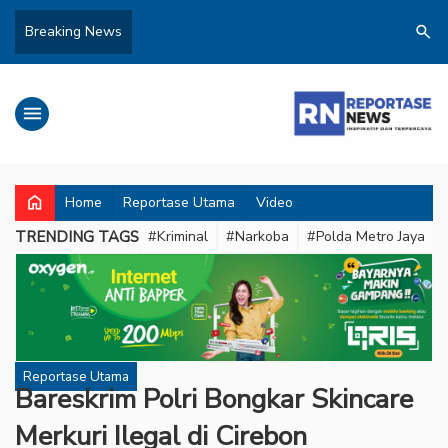
search
Breaking News
menu
home
Home
Reportase Utama
Video
TRENDING TAGS
#Kriminal
#Narkoba
#Polda Metro Jaya
Reportase Utama
Bareskrim Polri Bongkar Skincare
Merkuri Ilegal di Cirebon