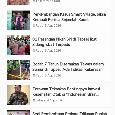
“Adem”
calendar_month
17 jam yang lalu
Perkembangan Kasus Smart Village, Jaksa
Kembali Periksa Sejumlah Kades
calendar_month
Rabu, 5 Agt 2026
81 Pasangan Nikah Siri di Tapsel Ikuti
Sidang Isbat Terpadu
calendar_month
Rabu, 5 Agt 2026
Bocah 7 Tahun Ditemukan Tewas dalam
Sumur di Tapsel, Ada Indikasi Kekerasan
calendar_month
Rabu, 5 Agt 2026
Terawan Tekankan Pentingnya Inovasi
Kesehatan Otak di “Indonesian Brain
Forum 2026 UPN Veteran Jakarta”
calendar_month
Selasa, 4 Agt 2026
Sepi Pemberitaan Perkara Triliunan Rupiah