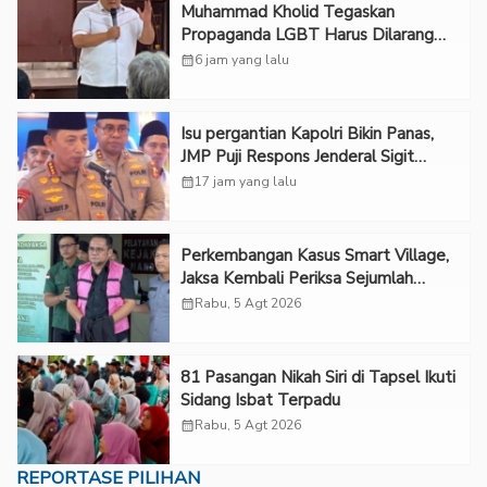
Muhammad Kholid Tegaskan
Propaganda LGBT Harus Dilarang
dan Minta Negara Melindungi Korban
calendar_month
6 jam yang lalu
Isu pergantian Kapolri Bikin Panas,
JMP Puji Respons Jenderal Sigit
Justru Bikin “Adem”
calendar_month
17 jam yang lalu
Perkembangan Kasus Smart Village,
Jaksa Kembali Periksa Sejumlah
Kades
calendar_month
Rabu, 5 Agt 2026
81 Pasangan Nikah Siri di Tapsel Ikuti
Sidang Isbat Terpadu
calendar_month
Rabu, 5 Agt 2026
REPORTASE PILIHAN