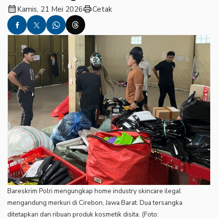
calendar_month
print
Kamis, 21 Mei 2026
Cetak
Bareskrim Polri mengungkap home industry skincare ilegal
mengandung merkuri di Cirebon, Jawa Barat. Dua tersangka
ditetapkan dan ribuan produk kosmetik disita. (Foto: