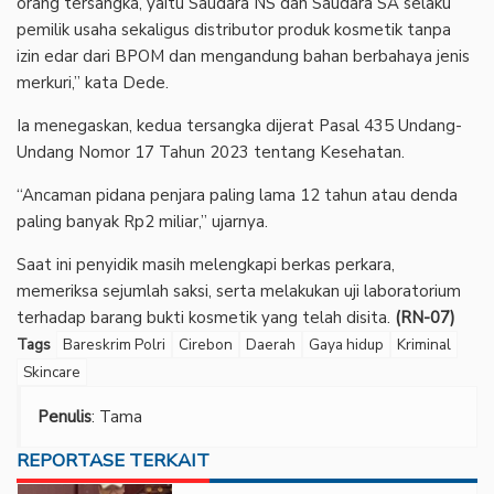
orang tersangka, yaitu Saudara NS dan Saudara SA selaku
pemilik usaha sekaligus distributor produk kosmetik tanpa
izin edar dari BPOM dan mengandung bahan berbahaya jenis
merkuri,” kata Dede.
‎Ia menegaskan, kedua tersangka dijerat Pasal 435 Undang-
Undang Nomor 17 Tahun 2023 tentang Kesehatan.
‎“Ancaman pidana penjara paling lama 12 tahun atau denda
paling banyak Rp2 miliar,” ujarnya.
‎Saat ini penyidik masih melengkapi berkas perkara,
memeriksa sejumlah saksi, serta melakukan uji laboratorium
terhadap barang bukti kosmetik yang telah disita.
(RN-07)
Tags
Bareskrim Polri
Cirebon
Daerah
Gaya hidup
Kriminal
Skincare
Penulis
: Tama
REPORTASE TERKAIT