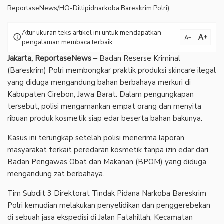
ReportaseNews/HO-Dittipidnarkoba Bareskrim Polri)
Atur ukuran teks artikel ini untuk mendapatkan
text_increase
info
text_decrease
pengalaman membaca terbaik.
Jakarta, ReportaseNews –
Badan Reserse Kriminal
(Bareskrim) Polri membongkar praktik produksi skincare ilegal
yang diduga mengandung bahan berbahaya merkuri di
Kabupaten Cirebon, Jawa Barat. Dalam pengungkapan
tersebut, polisi mengamankan empat orang dan menyita
ribuan produk kosmetik siap edar beserta bahan bakunya.
‎Kasus ini terungkap setelah polisi menerima laporan
masyarakat terkait peredaran kosmetik tanpa izin edar dari
Badan Pengawas Obat dan Makanan (BPOM) yang diduga
mengandung zat berbahaya.
‎Tim Subdit 3 Direktorat Tindak Pidana Narkoba Bareskrim
Polri kemudian melakukan penyelidikan dan penggerebekan
di sebuah jasa ekspedisi di Jalan Fatahillah, Kecamatan