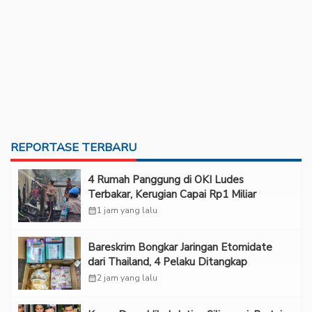
REPORTASE TERBARU
‎4 Rumah Panggung di OKI Ludes
Terbakar, Kerugian Capai Rp1 Miliar
calendar_month
1 jam yang lalu
Bareskrim Bongkar Jaringan Etomidate
dari Thailand, 4 Pelaku Ditangkap
calendar_month
2 jam yang lalu