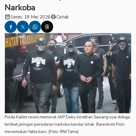
Narkoba
calendar_month
print
Senin, 18 Mei 2026
Cetak
Polda Kaltim resmi memecat AKP Deky Jonathan Sasiang usai diduga
terlibat jaringan peredaran narkoba bandar Ishak. Bareskrim Polri
menemukan fakta baru. (Foto: RN/Tama)