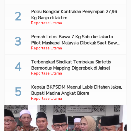
Polisi Bongkar Kontrakan Penyimpan 27,96
Kg Ganja di Jaktim
Reportase Utama
Pernah Lolos Bawa 7 Kg Sabu ke Jakarta
Pilot Maskapai Malaysia Dibekuk Saat Bawa
Reportase Utama
70 Ribu Pil Ekstasi Di Bandara Soetta
Terbongkar! Sindikat Tembakau Sintetis
Bermodus Mapping Digerebek di Jaksel
Reportase Utama
Kepala BKPSDM Maenul Lubis Ditahan Jaksa,
Bupati Madina Angkat Bicara
Reportase Utama