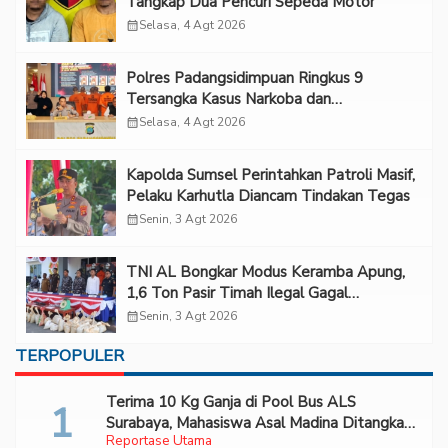
Tangkap Dua Pencuri Sepeda Motor
calendar_month
Selasa, 4 Agt 2026
Polres Padangsidimpuan Ringkus 9
Tersangka Kasus Narkoba dan
Penganiayaan
calendar_month
Selasa, 4 Agt 2026
Kapolda Sumsel Perintahkan Patroli Masif,
Pelaku Karhutla Diancam Tindakan Tegas
calendar_month
Senin, 3 Agt 2026
TNI AL Bongkar Modus Keramba Apung,
1,6 Ton Pasir Timah Ilegal Gagal
Diselundupkan
calendar_month
Senin, 3 Agt 2026
TERPOPULER
Terima 10 Kg Ganja di Pool Bus ALS
Surabaya, Mahasiswa Asal Madina Ditangkap
Reportase Utama
Bareskrim