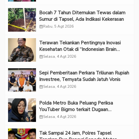
Bocah 7 Tahun Ditemukan Tewas dalam
Sumur di Tapsel, Ada Indikasi Kekerasan
calendar_month
Rabu, 5 Agt 2026
Terawan Tekankan Pentingnya Inovasi
Kesehatan Otak di “Indonesian Brain
Forum 2026 UPN Veteran Jakarta”
calendar_month
Selasa, 4 Agt 2026
Sepi Pemberitaan Perkara Triliunan Rupiah
Investree, Ternyata Sudah Jatuh Vonis
calendar_month
Selasa, 4 Agt 2026
Polda Metro Buka Peluang Periksa
YouTuber Bigmo terkait Dugaan
Eksploitasi Anak
calendar_month
Selasa, 4 Agt 2026
Tak Sampai 24 Jam, Polres Tapsel