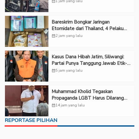
calendar_month
1 jam yang lalu
Bareskrim Bongkar Jaringan
Etomidate dari Thailand, 4 Pelaku
Ditangkap
calendar_month
2 jam yang lalu
Kasus Dana Hibah Jatim, Siliwangi:
Partai Punya Tanggung Jawab Etik-
Politik
calendar_month
5 jam yang lalu
Muhammad Kholid Tegaskan
Propaganda LGBT Harus Dilarang
dan Minta Negara Melindungi Korban
calendar_month
14 jam yang lalu
REPORTASE PILIHAN