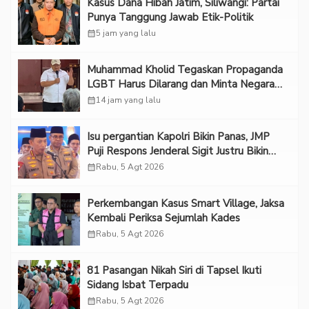
Kasus Dana Hibah Jatim, Siliwangi: Partai
Punya Tanggung Jawab Etik-Politik
calendar_month
5 jam yang lalu
Muhammad Kholid Tegaskan Propaganda
LGBT Harus Dilarang dan Minta Negara
Melindungi Korban
calendar_month
14 jam yang lalu
Isu pergantian Kapolri Bikin Panas, JMP
Puji Respons Jenderal Sigit Justru Bikin
“Adem”
calendar_month
Rabu, 5 Agt 2026
Perkembangan Kasus Smart Village, Jaksa
Kembali Periksa Sejumlah Kades
calendar_month
Rabu, 5 Agt 2026
81 Pasangan Nikah Siri di Tapsel Ikuti
Sidang Isbat Terpadu
calendar_month
Rabu, 5 Agt 2026