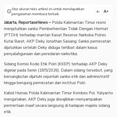
Atur ukuran teks artikel ini untuk mendapatkan
text_increase
info
text_decrease
pengalaman membaca terbaik.
Jakarta, ReportaseNews –
Polda Kalimantan Timur resmi
menjatuhkan sanksi Pemberhentian Tidak Dengan Hormat
(PTDH) terhadap mantan Kasat Reserse Narkoba Polres
Kutai Barat, AKP Deky Jonathan Sasiang. Sanksi pemecatan
dijatuhkan setelah Deky diduga terlibat dalam kasus
penyalahgunaan dan peredaran narkotika.
‎Sidang Komisi Kode Etik Polri (KKEP) terhadap AKP Deky
digelar pada Senin (18/5/2026). Dalam sidang tersebut, yang
bersangkutan dijatuhi sejumlah sanksi etik dan administratif
hingga berujung pemecatan dari institusi Polri.
‎Kabid Humas Polda Kalimantan Timur Kombes Pol. Yuliyanto
mengatakan, AKP Deky juga diwajibkan menyampaikan
permintaan maaf secara langsung di hadapan majelis sidang
etik.