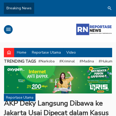
search
Breaking News
menu
home
Home
Reportase Utama
Video
TRENDING TAGS
#Narkoba
#Kriminal
#Madina
#Hukum
Reportase Utama
AKP Deky Langsung Dibawa ke
Jakarta Usai Dipecat dalam Kasus