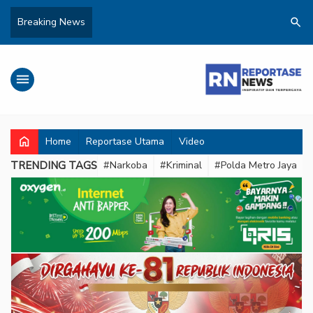
search
Breaking News
menu
home
Home
Reportase Utama
Video
TRENDING TAGS
#Narkoba
#Kriminal
#Polda Metro Jaya