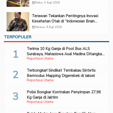
calendar_month
Rabu, 5 Agt 2026
Terawan Tekankan Pentingnya Inovasi
Kesehatan Otak di “Indonesian Brain
Forum 2026 UPN Veteran Jakarta”
calendar_month
Selasa, 4 Agt 2026
TERPOPULER
Terima 10 Kg Ganja di Pool Bus ALS
Surabaya, Mahasiswa Asal Madina Ditangkap
Reportase Utama
Bareskrim
Terbongkar! Sindikat Tembakau Sintetis
Bermodus Mapping Digerebek di Jaksel
Reportase Utama
Polisi Bongkar Kontrakan Penyimpan 27,96
Kg Ganja di Jaktim
Reportase Utama