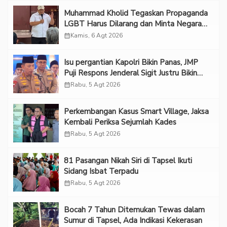
Muhammad Kholid Tegaskan Propaganda
LGBT Harus Dilarang dan Minta Negara
Melindungi Korban
calendar_month
Kamis, 6 Agt 2026
Isu pergantian Kapolri Bikin Panas, JMP
Puji Respons Jenderal Sigit Justru Bikin
“Adem”
calendar_month
Rabu, 5 Agt 2026
Perkembangan Kasus Smart Village, Jaksa
Kembali Periksa Sejumlah Kades
calendar_month
Rabu, 5 Agt 2026
81 Pasangan Nikah Siri di Tapsel Ikuti
Sidang Isbat Terpadu
calendar_month
Rabu, 5 Agt 2026
Bocah 7 Tahun Ditemukan Tewas dalam
Sumur di Tapsel, Ada Indikasi Kekerasan