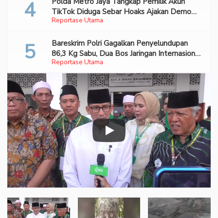
Polda Metro Jaya Tangkap Pemilik Akun
TikTok Diduga Sebar Hoaks Ajakan Demo
Reportase Utama
Turunkan Prabowo-Gibran
Bareskrim Polri Gagalkan Penyelundupan
86,3 Kg Sabu, Dua Bos Jaringan Internasional
Reportase Utama
Diburu