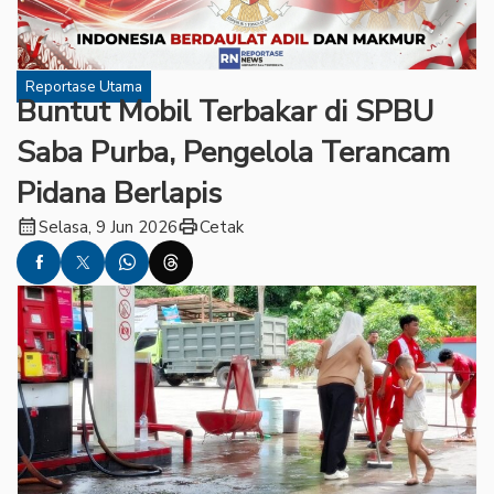
Reportase Utama
Buntut Mobil Terbakar di SPBU
Saba Purba, Pengelola Terancam
Pidana Berlapis
calendar_month
print
Selasa, 9 Jun 2026
Cetak