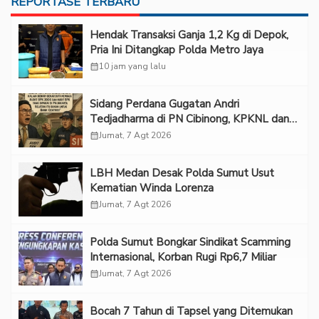
REPORTASE TERBARU
Hendak Transaksi Ganja 1,2 Kg di Depok,
Pria Ini Ditangkap Polda Metro Jaya
calendar_month
10 jam yang lalu
Sidang Perdana Gugatan Andri
Tedjadharma di PN Cibinong, KPKNL dan
PUPN Mangkir
calendar_month
Jumat, 7 Agt 2026
LBH Medan Desak Polda Sumut Usut
Kematian Winda Lorenza
calendar_month
Jumat, 7 Agt 2026
Polda Sumut Bongkar Sindikat Scamming
Internasional, Korban Rugi Rp6,7 Miliar
calendar_month
Jumat, 7 Agt 2026
Bocah 7 Tahun di Tapsel yang Ditemukan