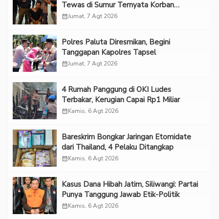
Tewas di Sumur Ternyata Korban
Kekerasan Seksual
calendar_month
Jumat, 7 Agt 2026
Polres Paluta Diresmikan, Begini
Tanggapan Kapolres Tapsel
calendar_month
Jumat, 7 Agt 2026
‎4 Rumah Panggung di OKI Ludes
Terbakar, Kerugian Capai Rp1 Miliar
calendar_month
Kamis, 6 Agt 2026
Bareskrim Bongkar Jaringan Etomidate
dari Thailand, 4 Pelaku Ditangkap
calendar_month
Kamis, 6 Agt 2026
Kasus Dana Hibah Jatim, Siliwangi: Partai
Punya Tanggung Jawab Etik-Politik
calendar_month
Kamis, 6 Agt 2026