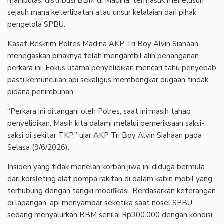
manipulasi distribusi BBM di Madina, termasuk menelusuri
sejauh mana keterlibatan atau unsur kelalaian dari pihak
pengelola SPBU.
Kasat Reskrim Polres Madina AKP Tri Boy Alvin Siahaan
menegaskan pihaknya telah mengambil alih penanganan
perkara ini. Fokus utama penyelidikan mencari tahu penyebab
pasti kemunculan api sekaligus membongkar dugaan tindak
pidana penimbunan.
“Perkara ini ditangani oleh Polres, saat ini masih tahap
penyelidikan. Masih kita dalami melalui pemeriksaan saksi-
saksi di sekitar TKP,” ujar AKP Tri Boy Alvin Siahaan pada
Selasa (9/6/2026).
Insiden yang tidak menelan korban jiwa ini diduga bermula
dari korsleting alat pompa rakitan di dalam kabin mobil yang
terhubung dengan tangki modifikasi. Berdasarkan keterangan
di lapangan, api menyambar seketika saat nosel SPBU
sedang menyalurkan BBM senilai Rp300.000 dengan kondisi