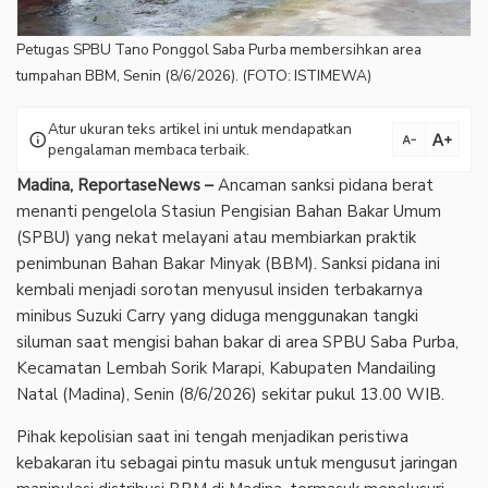
Petugas SPBU Tano Ponggol Saba Purba membersihkan area
tumpahan BBM, Senin (8/6/2026). (FOTO: ISTIMEWA)
Atur ukuran teks artikel ini untuk mendapatkan
text_increase
info
text_decrease
pengalaman membaca terbaik.
Madina, ReportaseNews –
Ancaman sanksi pidana berat
menanti pengelola Stasiun Pengisian Bahan Bakar Umum
(SPBU) yang nekat melayani atau membiarkan praktik
penimbunan Bahan Bakar Minyak (BBM). Sanksi pidana ini
kembali menjadi sorotan menyusul insiden terbakarnya
minibus Suzuki Carry yang diduga menggunakan tangki
siluman saat mengisi bahan bakar di area SPBU Saba Purba,
Kecamatan Lembah Sorik Marapi, Kabupaten Mandailing
Natal (Madina), Senin (8/6/2026) sekitar pukul 13.00 WIB.
Pihak kepolisian saat ini tengah menjadikan peristiwa
kebakaran itu sebagai pintu masuk untuk mengusut jaringan