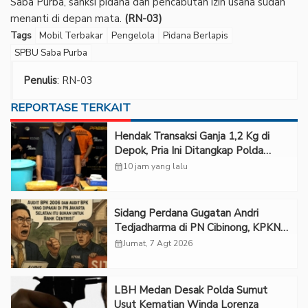
Saba Purba, sanksi pidana dan pencabutan izin usaha sudah
menanti di depan mata.
(RN-03)
Tags
Mobil Terbakar
Pengelola
Pidana Berlapis
SPBU Saba Purba
Penulis
: RN-03
REPORTASE TERKAIT
Hendak Transaksi Ganja 1,2 Kg di
Depok, Pria Ini Ditangkap Polda
Metro Jaya
calendar_month
10 jam yang lalu
Sidang Perdana Gugatan Andri
Tedjadharma di PN Cibinong, KPKNL
dan PUPN Mangkir
calendar_month
Jumat, 7 Agt 2026
LBH Medan Desak Polda Sumut
Usut Kematian Winda Lorenza