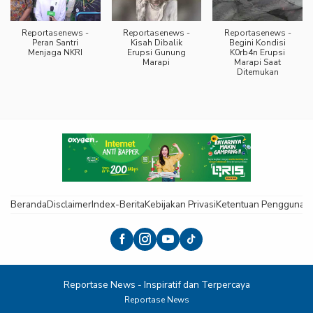
Reportasenews -
Reportasenews -
Reportasenews -
Peran Santri
Kisah Dibalik
Begini Kondisi
Menjaga NKRI
Erupsi Gunung
K0rb4n Erupsi
Marapi
Marapi Saat
Ditemukan
Beranda
Disclaimer
Index-Berita
Kebijakan Privasi
Ketentuan Pengguna
K
Reportase News - Inspiratif dan Terpercaya
Reportase News