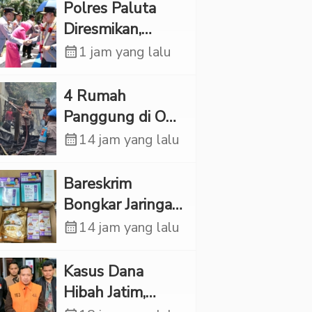
Ternyata Korban
Polres Paluta
Kekerasan
Diresmikan,
Seksual
Begini
calendar_month
1 jam yang lalu
Tanggapan
Kapolres Tapsel
‎4 Rumah
Panggung di OKI
Ludes Terbakar,
calendar_month
14 jam yang lalu
Kerugian Capai
Rp1 Miliar
Bareskrim
Bongkar Jaringan
Etomidate dari
calendar_month
14 jam yang lalu
Thailand, 4
Pelaku Ditangkap
Kasus Dana
Hibah Jatim,