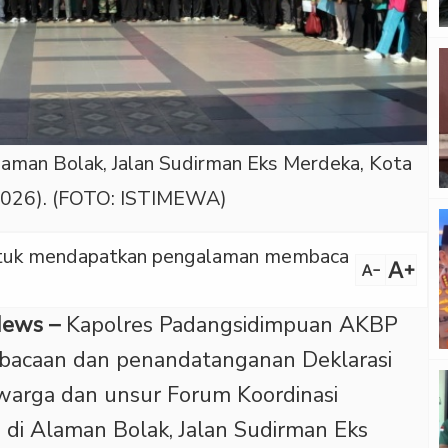
Alaman Bolak, Jalan Sudirman Eks Merdeka, Kota
2026). (FOTO: ISTIMEWA)
 untuk mendapatkan pengalaman membaca
text_increase
text_decrease
News –
Kapolres Padangsidimpuan AKBP
bacaan dan penandatanganan Deklarasi
warga dan unsur Forum Koordinasi
 di Alaman Bolak, Jalan Sudirman Eks