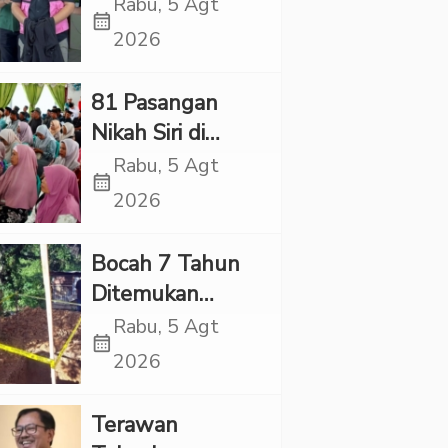
Village, Jaksa
Rabu, 5 Agt
calendar_month
Kembali Periksa
2026
Sejumlah Kades
81 Pasangan
Nikah Siri di
Tapsel Ikuti
Rabu, 5 Agt
calendar_month
Sidang Isbat
2026
Terpadu
Bocah 7 Tahun
Ditemukan
Tewas dalam
Rabu, 5 Agt
calendar_month
Sumur di Tapsel,
2026
Ada Indikasi
Kekerasan
Terawan