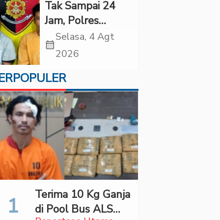
Eksploitasi Anak
Tak Sampai 24
Jam, Polres
Tapsel Tangkap
Selasa, 4 Agt
calendar_month
Dua Pencuri
2026
Sepeda Motor
ERPOPULER
Terima 10 Kg Ganja
di Pool Bus ALS