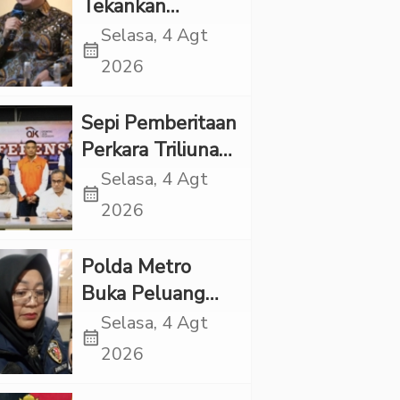
Tekankan
Pentingnya
Selasa, 4 Agt
calendar_month
Inovasi
2026
Kesehatan Otak
di “Indonesian
Sepi Pemberitaan
Brain Forum
Perkara Triliunan
2026 UPN
Rupiah Investree,
Selasa, 4 Agt
Veteran Jakarta”
calendar_month
Ternyata Sudah
2026
Jatuh Vonis
Polda Metro
Buka Peluang
Periksa YouTuber
Selasa, 4 Agt
calendar_month
Bigmo terkait
2026
Dugaan