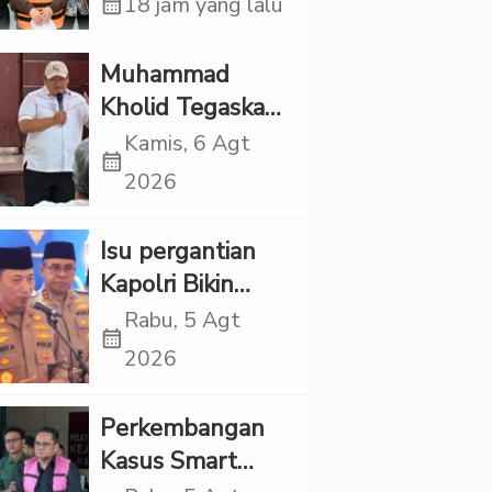
Siliwangi: Partai
calendar_month
18 jam yang lalu
Punya Tanggung
Jawab Etik-Politik
Muhammad
Kholid Tegaskan
Propaganda
Kamis, 6 Agt
calendar_month
LGBT Harus
2026
Dilarang dan
Minta Negara
Isu pergantian
Melindungi
Kapolri Bikin
Korban
Panas, JMP Puji
Rabu, 5 Agt
calendar_month
Respons Jenderal
2026
Sigit Justru Bikin
“Adem”
Perkembangan
Kasus Smart