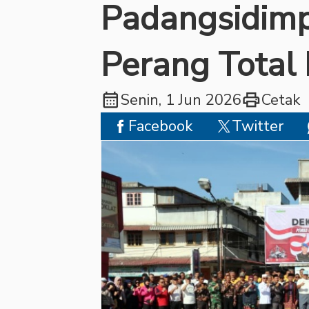
Padangsidimp
Perang Total
calendar_month
print
Senin, 1 Jun 2026
Cetak
Facebook
Twitter