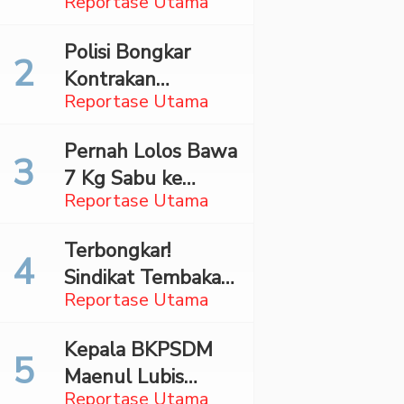
Reportase Utama
Surabaya,
Mahasiswa Asal
Polisi Bongkar
Madina Ditangkap
Kontrakan
Bareskrim
Reportase Utama
Penyimpan 27,96
Kg Ganja di Jaktim
Pernah Lolos Bawa
7 Kg Sabu ke
Reportase Utama
Jakarta Pilot
Maskapai Malaysia
Terbongkar!
Dibekuk Saat Bawa
Sindikat Tembakau
70 Ribu Pil Ekstasi
Reportase Utama
Sintetis Bermodus
Di Bandara Soetta
Mapping Digerebek
Kepala BKPSDM
di Jaksel
Maenul Lubis
Reportase Utama
Ditahan Jaksa,