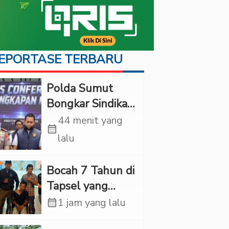
EPORTASE TERBARU
Polda Sumut
Bongkar Sindikat
Scamming
44 menit yang
calendar_month
Internasional,
lalu
Korban Rugi
Rp6,7 Miliar
Bocah 7 Tahun di
Tapsel yang
Ditemukan
calendar_month
1 jam yang lalu
Tewas di Sumur