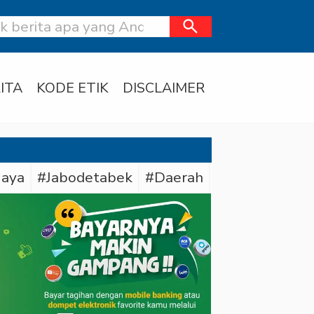
search
ITA
KODE ETIK
DISCLAIMER
Jaya
#Jabodetabek
#Daerah
#Tapsel
#Bar