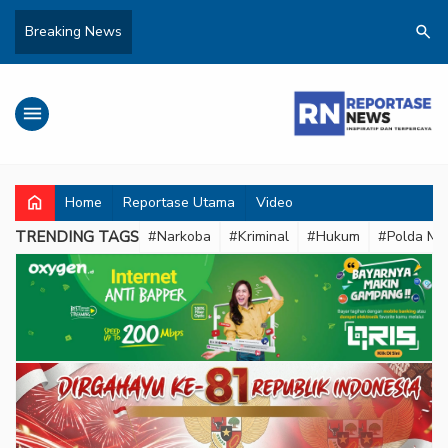
search
Breaking News
menu
home
Home
Reportase Utama
Video
TRENDING TAGS
#Narkoba
#Kriminal
#Hukum
#Polda Met