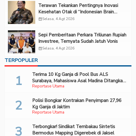
Terawan Tekankan Pentingnya Inovasi
Kesehatan Otak di “Indonesian Brain
Forum 2026 UPN Veteran Jakarta”
calendar_month
Selasa, 4 Agt 2026
Sepi Pemberitaan Perkara Triliunan Rupiah
Investree, Ternyata Sudah Jatuh Vonis
calendar_month
Selasa, 4 Agt 2026
TERPOPULER
Terima 10 Kg Ganja di Pool Bus ALS
Surabaya, Mahasiswa Asal Madina Ditangkap
Reportase Utama
Bareskrim
Polisi Bongkar Kontrakan Penyimpan 27,96
Kg Ganja di Jaktim
Reportase Utama
Terbongkar! Sindikat Tembakau Sintetis
Bermodus Mapping Digerebek di Jaksel