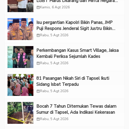
LGBT Harus Dilarang dan Minta Negara
Melindungi Korban
calendar_month
Kamis, 6 Agt 2026
Isu pergantian Kapolri Bikin Panas, JMP
Puji Respons Jenderal Sigit Justru Bikin
“Adem”
calendar_month
Rabu, 5 Agt 2026
Perkembangan Kasus Smart Village, Jaksa
Kembali Periksa Sejumlah Kades
calendar_month
Rabu, 5 Agt 2026
81 Pasangan Nikah Siri di Tapsel Ikuti
Sidang Isbat Terpadu
calendar_month
Rabu, 5 Agt 2026
Bocah 7 Tahun Ditemukan Tewas dalam
Sumur di Tapsel, Ada Indikasi Kekerasan
calendar_month
Rabu, 5 Agt 2026