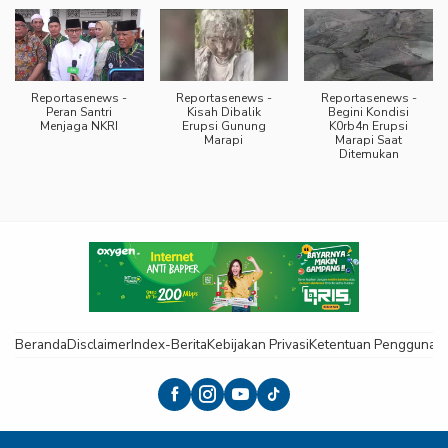
Reportasenews -
Reportasenews -
Reportasenews -
Peran Santri
Kisah Dibalik
Begini Kondisi
Menjaga NKRI
Erupsi Gunung
K0rb4n Erupsi
Marapi
Marapi Saat
Ditemukan
Beranda
Disclaimer
Index-Berita
Kebijakan Privasi
Ketentuan Pengguna
K