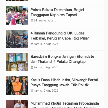
Polres Paluta Diresmikan, Begini
Tanggapan Kapolres Tapsel
calendar_month
14 jam yang lalu
‎4 Rumah Panggung di OKI Ludes
Terbakar, Kerugian Capai Rp1 Miliar
calendar_month
Kamis, 6 Agt 2026
Bareskrim Bongkar Jaringan Etomidate
dari Thailand, 4 Pelaku Ditangkap
calendar_month
Kamis, 6 Agt 2026
Kasus Dana Hibah Jatim, Siliwangi: Partai
Punya Tanggung Jawab Etik-Politik
calendar_month
Kamis, 6 Agt 2026
Muhammad Kholid Tegaskan Propaganda