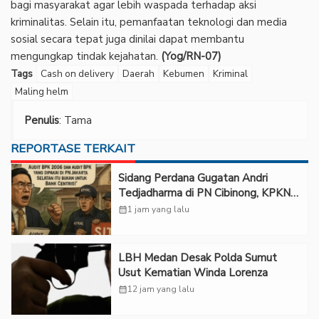
bagi masyarakat agar lebih waspada terhadap aksi
kriminalitas. Selain itu, pemanfaatan teknologi dan media
sosial secara tepat juga dinilai dapat membantu
mengungkap tindak kejahatan.
(Yog/RN-07)
Tags
Cash on delivery
Daerah
Kebumen
Kriminal
Maling helm
Penulis
: Tama
REPORTASE TERKAIT
Sidang Perdana Gugatan Andri
Tedjadharma di PN Cibinong, KPKNL
dan PUPN Mangkir
calendar_month
1 jam yang lalu
LBH Medan Desak Polda Sumut
Usut Kematian Winda Lorenza
calendar_month
12 jam yang lalu