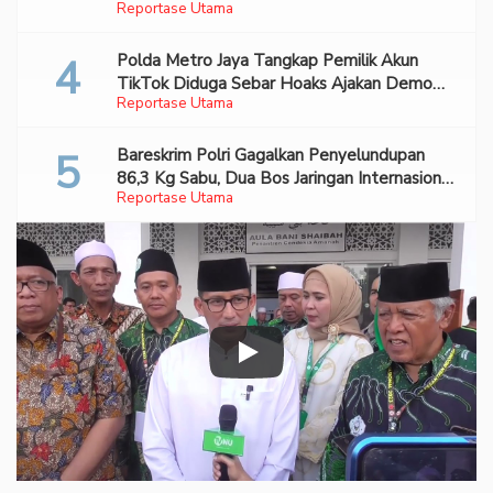
Reportase Utama
Polda Metro Jaya Tangkap Pemilik Akun
TikTok Diduga Sebar Hoaks Ajakan Demo
Reportase Utama
Turunkan Prabowo-Gibran
Bareskrim Polri Gagalkan Penyelundupan
86,3 Kg Sabu, Dua Bos Jaringan Internasional
Reportase Utama
Diburu