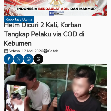
Reportase Utama
Helm Dicuri 2 Kali, Korban
Tangkap Pelaku via COD di
Kebumen
calendar_month
print
Selasa, 12 Mei 2026
Cetak