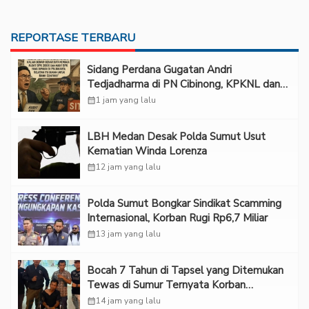
REPORTASE TERBARU
Sidang Perdana Gugatan Andri
Tedjadharma di PN Cibinong, KPKNL dan
PUPN Mangkir
calendar_month
1 jam yang lalu
LBH Medan Desak Polda Sumut Usut
Kematian Winda Lorenza
calendar_month
12 jam yang lalu
Polda Sumut Bongkar Sindikat Scamming
Internasional, Korban Rugi Rp6,7 Miliar
calendar_month
13 jam yang lalu
Bocah 7 Tahun di Tapsel yang Ditemukan
Tewas di Sumur Ternyata Korban
Kekerasan Seksual
calendar_month
14 jam yang lalu