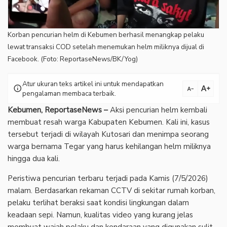
Korban pencurian helm di Kebumen berhasil menangkap pelaku
lewat transaksi COD setelah menemukan helm miliknya dijual di
Facebook. (Foto: ReportaseNews/BK/Yog)
Atur ukuran teks artikel ini untuk mendapatkan
text_increase
info
text_decrease
pengalaman membaca terbaik.
Kebumen, ReportaseNews –
Aksi pencurian helm kembali
membuat resah warga Kabupaten Kebumen. Kali ini, kasus
tersebut terjadi di wilayah Kutosari dan menimpa seorang
warga bernama Tegar yang harus kehilangan helm miliknya
hingga dua kali.
‎Peristiwa pencurian terbaru terjadi pada Kamis (7/5/2026)
malam. Berdasarkan rekaman CCTV di sekitar rumah korban,
pelaku terlihat beraksi saat kondisi lingkungan dalam
keadaan sepi. Namun, kualitas video yang kurang jelas
membuat wajah pelaku dan kendaraan yang digunakan sulit