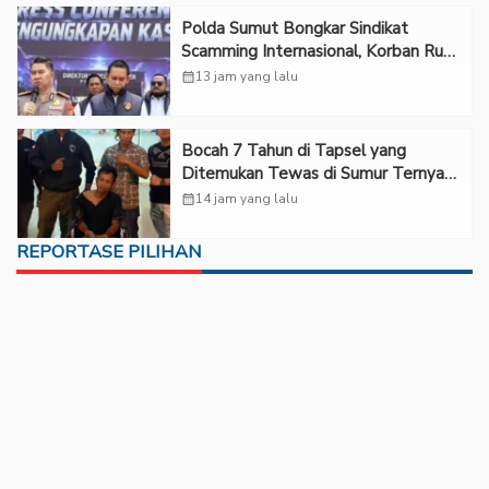
Polda Sumut Bongkar Sindikat
Scamming Internasional, Korban Rugi
Rp6,7 Miliar
calendar_month
13 jam yang lalu
Bocah 7 Tahun di Tapsel yang
Ditemukan Tewas di Sumur Ternyata
Korban Kekerasan Seksual
calendar_month
14 jam yang lalu
REPORTASE PILIHAN