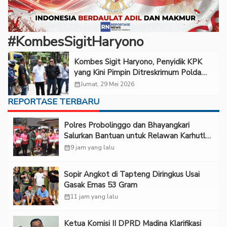
#KombesSigitHaryono
Kombes Sigit Haryono, Penyidik KPK
yang Kini Pimpin Ditreskrimum Polda
NTT
calendar_month
Jumat, 29 Mei 2026
REPORTASE TERBARU
Polres Probolinggo dan Bhayangkari
Salurkan Bantuan untuk Relawan Karhutla
TNBTS di Bromo
calendar_month
9 jam yang lalu
Sopir Angkot di Tapteng Diringkus Usai
Gasak Emas 53 Gram
calendar_month
11 jam yang lalu
Ketua Komisi II DPRD Madina Klarifikasi