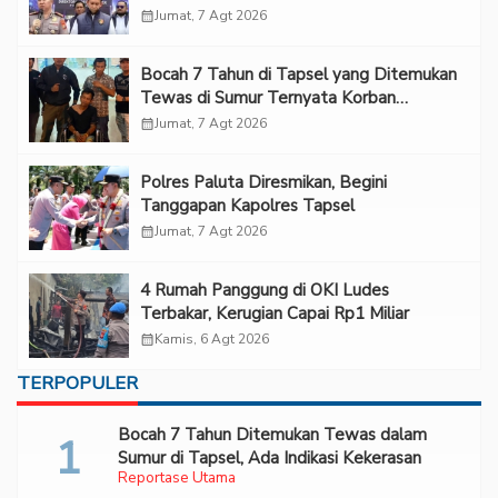
calendar_month
Jumat, 7 Agt 2026
Bocah 7 Tahun di Tapsel yang Ditemukan
Tewas di Sumur Ternyata Korban
Kekerasan Seksual
calendar_month
Jumat, 7 Agt 2026
Polres Paluta Diresmikan, Begini
Tanggapan Kapolres Tapsel
calendar_month
Jumat, 7 Agt 2026
‎4 Rumah Panggung di OKI Ludes
Terbakar, Kerugian Capai Rp1 Miliar
calendar_month
Kamis, 6 Agt 2026
TERPOPULER
Bocah 7 Tahun Ditemukan Tewas dalam
Sumur di Tapsel, Ada Indikasi Kekerasan
Reportase Utama