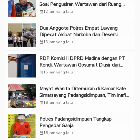
Soal Pengusiran Wartawan dari Ruang
RDP
calendar_month
12 jam yang lalu
Dua Anggota Polres Empat Lawang
Dipecat Akibat Narkoba dan Desersi
calendar_month
13 jam yang lalu
RDP Komisi II DPRD Madina dengan PT
Rendi, Wartawan Gosumut Diusir dari
Ruangan
calendar_month
15 jam yang lalu
Mayat Wanita Ditemukan di Kamar Kafe
Simarsayang Padangsidimpuan, Tim Inafis
Diterjunkan
calendar_month
18 jam yang lalu
Polres Padangsidimpuan Tangkap
Pengedar Ganja
calendar_month
18 jam yang lalu