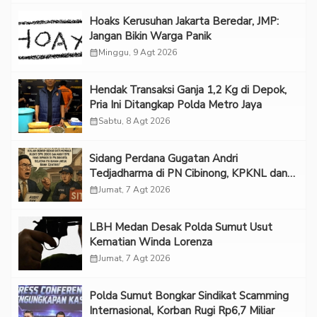
Hoaks Kerusuhan Jakarta Beredar, JMP:
Jangan Bikin Warga Panik
calendar_month
Minggu, 9 Agt 2026
Hendak Transaksi Ganja 1,2 Kg di Depok,
Pria Ini Ditangkap Polda Metro Jaya
calendar_month
Sabtu, 8 Agt 2026
Sidang Perdana Gugatan Andri
Tedjadharma di PN Cibinong, KPKNL dan
PUPN Mangkir
calendar_month
Jumat, 7 Agt 2026
LBH Medan Desak Polda Sumut Usut
Kematian Winda Lorenza
calendar_month
Jumat, 7 Agt 2026
Polda Sumut Bongkar Sindikat Scamming
Internasional, Korban Rugi Rp6,7 Miliar