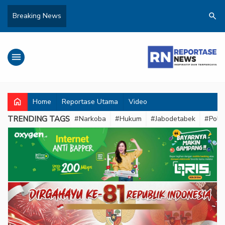
search
Breaking News
menu
home
Home
Reportase Utama
Video
TRENDING TAGS
#Narkoba
#Hukum
#Jabodetabek
#Pold