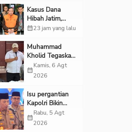
Pelaku Ditangkap
Kasus Dana
Hibah Jatim,
Siliwangi: Partai
calendar_month
23 jam yang lalu
Punya Tanggung
Jawab Etik-Politik
Muhammad
Kholid Tegaskan
Propaganda
Kamis, 6 Agt
calendar_month
LGBT Harus
2026
Dilarang dan
Minta Negara
Isu pergantian
Melindungi
Kapolri Bikin
Korban
Panas, JMP Puji
Rabu, 5 Agt
calendar_month
Respons Jenderal
2026
Sigit Justru Bikin