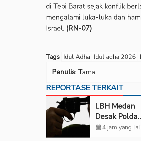
di Tepi Barat sejak konflik ber
mengalami luka-luka dan hamp
Israel.
(RN-07)
Tags
Idul Adha
Idul adha 2026
Penulis
: Tama
REPORTASE TERKAIT
LBH Medan
Desak Polda
Sumut Usut
calendar_month
4 jam yang la
Kematian W