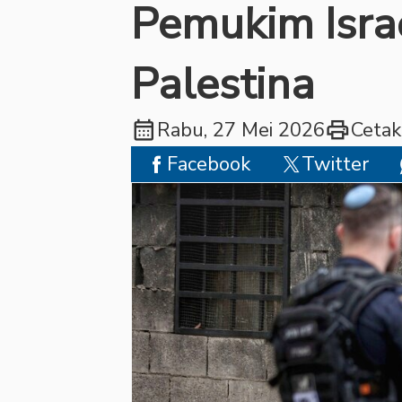
Pemukim Isra
Palestina
calendar_month
print
Rabu, 27 Mei 2026
Cetak
Facebook
Twitter