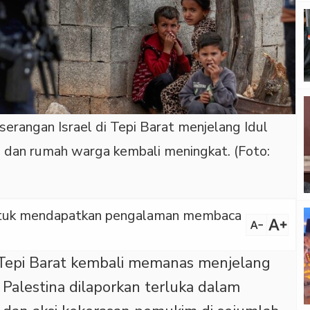
serangan Israel di Tepi Barat menjelang Idul
, dan rumah warga kembali meningkat. (Foto:
 untuk mendapatkan pengalaman membaca
text_increase
text_decrease
epi Barat kembali memanas menjelang
 Palestina dilaporkan terluka dalam