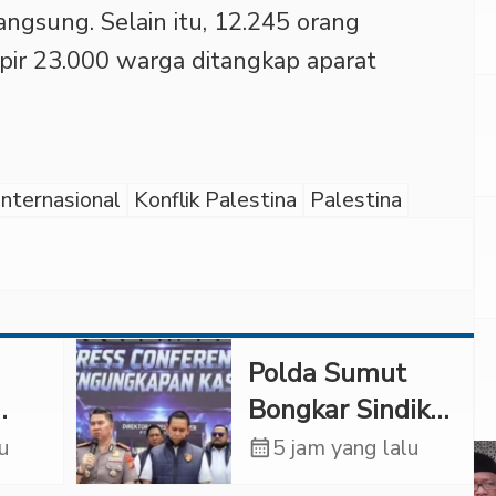
langsung. Selain itu, 12.245 orang
ir 23.000 warga ditangkap aparat
Internasional
Konflik Palestina
Palestina
Polda Sumut
Bongkar Sindikat
Scamming
lu
calendar_month
5 jam yang lalu
inda
Internasional,