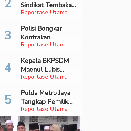
Sindikat Tembakau
Bareskrim
Reportase Utama
Sintetis Bermodus
Mapping Digerebek
Polisi Bongkar
di Jaksel
Kontrakan
Reportase Utama
Penyimpan 27,96
Kg Ganja di Jaktim
Kepala BKPSDM
Maenul Lubis
Reportase Utama
Ditahan Jaksa,
Bupati Madina
Polda Metro Jaya
Angkat Bicara
Tangkap Pemilik
Reportase Utama
Akun TikTok
Diduga Sebar
Hoaks Ajakan