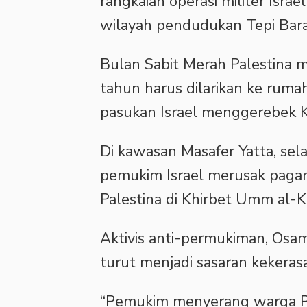
rangkaian operasi militer Isra
wilayah pendudukan Tepi Barat
‎Bulan Sabit Merah Palestina 
tahun harus dilarikan ke rumah
pasukan Israel menggerebek K
‎Di kawasan Masafer Yatta, se
pemukim Israel merusak paga
Palestina di Khirbet Umm al-Kh
‎Aktivis anti-permukiman, Os
turut menjadi sasaran kekeras
‎“Pemukim menyerang warga Pal