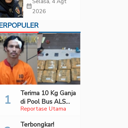
Periksa YouTuber
Selasa, 4 Agt
calendar_month
Bigmo terkait
2026
Dugaan
ERPOPULER
Eksploitasi Anak
Terima 10 Kg Ganja
di Pool Bus ALS
Reportase Utama
Surabaya,
Mahasiswa Asal
Terbongkar!
Madina Ditangkap