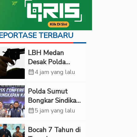
EPORTASE TERBARU
LBH Medan
Desak Polda
Sumut Usut
calendar_month
4 jam yang lalu
Kematian Winda
Lorenza
Polda Sumut
Bongkar Sindikat
Scamming
calendar_month
5 jam yang lalu
Internasional,
Korban Rugi
Bocah 7 Tahun di