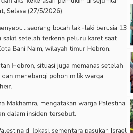
el dan aksi kekerasan pemukim di sejumlah
, Selasa (27/5/2026).
menyebut seorang bocah laki-laki berusia 13
 sakit setelah terkena peluru karet saat
ota Bani Naim, wilayah timur Hebron.
latan Hebron, situasi juga memanas setelah
r dan menebangi pohon milik warga
eir.
ama Makhamra, mengatakan warga Palestina
an dalam insiden tersebut.
estina di lokasi, sementara pasukan Israel