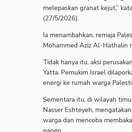
melepaskan granat kejut,” kat
(27/5/2026).
‎Ia menambahkan, remaja Pale
Mohammed Aziz Al-Hathalin m
‎Tidak hanya itu, aksi perusakan
Yatta. Pemukim Israel dilapor
energi ke rumah warga Palest
‎Sementara itu, di wilayah tim
Nasser Eshteyeh, mengatakan
warga dan mencoba membaka
panen.