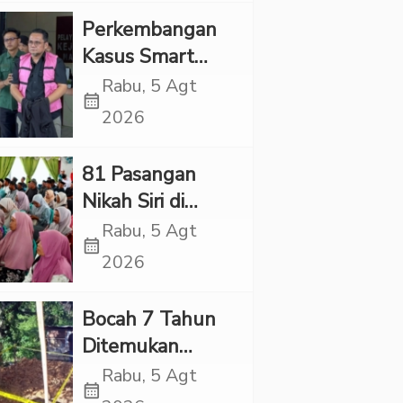
“Adem”
Perkembangan
Kasus Smart
Village, Jaksa
Rabu, 5 Agt
calendar_month
Kembali Periksa
2026
Sejumlah Kades
81 Pasangan
Nikah Siri di
Tapsel Ikuti
Rabu, 5 Agt
calendar_month
Sidang Isbat
2026
Terpadu
Bocah 7 Tahun
Ditemukan
Tewas dalam
Rabu, 5 Agt
calendar_month
Sumur di Tapsel,