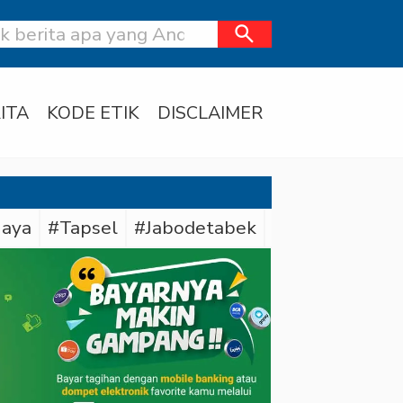
search
ITA
KODE ETIK
DISCLAIMER
Jaya
#Tapsel
#Jabodetabek
#Daerah
#Po