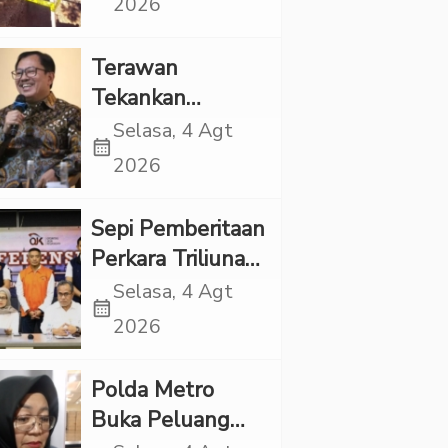
2026
Ada Indikasi
Kekerasan
Terawan
Tekankan
Pentingnya
Selasa, 4 Agt
calendar_month
Inovasi
2026
Kesehatan Otak
di “Indonesian
Sepi Pemberitaan
Brain Forum
Perkara Triliunan
2026 UPN
Rupiah Investree,
Selasa, 4 Agt
Veteran Jakarta”
calendar_month
Ternyata Sudah
2026
Jatuh Vonis
Polda Metro
Buka Peluang