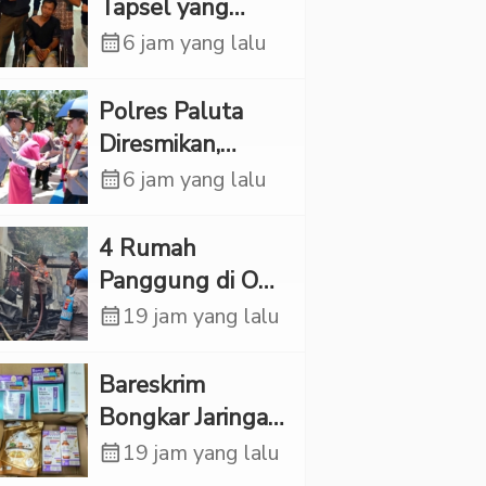
Rp6,7 Miliar
Tapsel yang
Ditemukan
calendar_month
6 jam yang lalu
Tewas di Sumur
Ternyata Korban
Polres Paluta
Kekerasan
Diresmikan,
Seksual
Begini
calendar_month
6 jam yang lalu
Tanggapan
Kapolres Tapsel
‎4 Rumah
Panggung di OKI
Ludes Terbakar,
calendar_month
19 jam yang lalu
Kerugian Capai
Rp1 Miliar
Bareskrim
Bongkar Jaringan
Etomidate dari
calendar_month
19 jam yang lalu
Thailand, 4