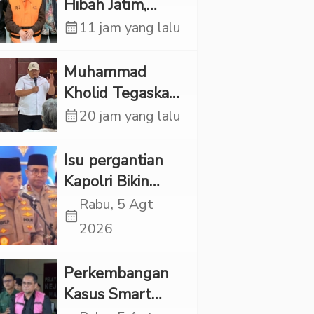
Hibah Jatim,
Siliwangi: Partai
calendar_month
11 jam yang lalu
Punya Tanggung
Jawab Etik-Politik
Muhammad
Kholid Tegaskan
Propaganda
calendar_month
20 jam yang lalu
LGBT Harus
Dilarang dan
Isu pergantian
Minta Negara
Kapolri Bikin
Melindungi
Panas, JMP Puji
Rabu, 5 Agt
calendar_month
Korban
Respons Jenderal
2026
Sigit Justru Bikin
“Adem”
Perkembangan
Kasus Smart