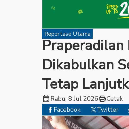
Reportase Utama
Praperadilan
Dikabulkan Se
Tetap Lanjut
calendar_month
print
Rabu, 8 Jul 2026
Cetak
Facebook
Twitter