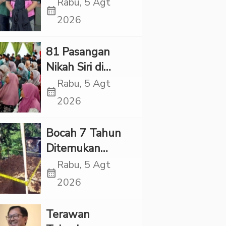
Village, Jaksa
Rabu, 5 Agt
calendar_month
Kembali Periksa
2026
Sejumlah Kades
81 Pasangan
Nikah Siri di
Tapsel Ikuti
Rabu, 5 Agt
calendar_month
Sidang Isbat
2026
Terpadu
Bocah 7 Tahun
Ditemukan
Tewas dalam
Rabu, 5 Agt
calendar_month
Sumur di Tapsel,
2026
Ada Indikasi
Kekerasan
Terawan