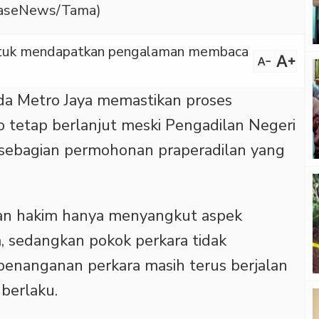
rtaseNews/Tama)
 untuk mendapatkan pengalaman membaca
text_increase
text_decrease
a Metro Jaya memastikan proses
 tetap berlanjut meski Pengadilan Negeri
 sebagian permohonan praperadilan yang
san hakim hanya menyangkut aspek
a, sedangkan pokok perkara tidak
s penanganan perkara masih terus berjalan
berlaku.