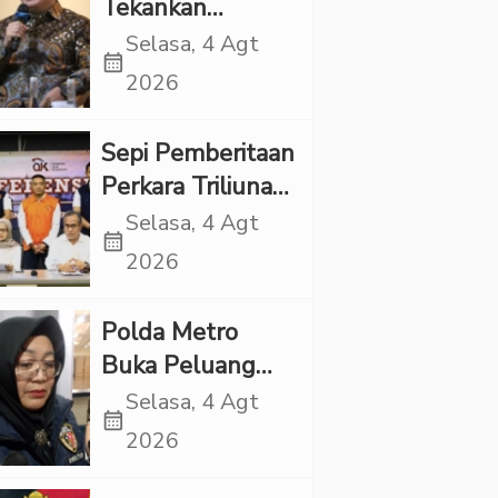
Tekankan
Pentingnya
Selasa, 4 Agt
calendar_month
Inovasi
2026
Kesehatan Otak
di “Indonesian
Sepi Pemberitaan
Brain Forum
Perkara Triliunan
2026 UPN
Rupiah Investree,
Selasa, 4 Agt
Veteran Jakarta”
calendar_month
Ternyata Sudah
2026
Jatuh Vonis
Polda Metro
Buka Peluang
Periksa YouTuber
Selasa, 4 Agt
calendar_month
Bigmo terkait
2026
Dugaan