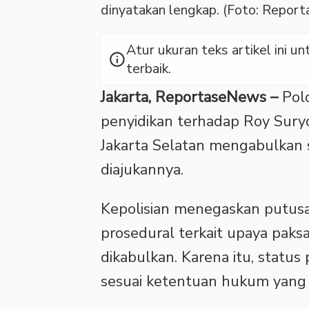
dinyatakan lengkap. (Foto: Repo
Atur ukuran teks artikel ini
info
terbaik.
Jakarta, ReportaseNews –
Pold
penyidikan terhadap Roy Suryo
Jakarta Selatan mengabulkan
diajukannya.
‎Kepolisian menegaskan putu
prosedural terkait upaya paks
dikabulkan. Karena itu, statu
sesuai ketentuan hukum yang 