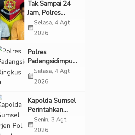
Eksploitasi Anak
Tak Sampai 24
Jam, Polres
Tapsel Tangkap
Selasa, 4 Agt
calendar_month
Dua Pencuri
2026
Sepeda Motor
Polres
Padangsidimpuan
Ringkus 9
Selasa, 4 Agt
calendar_month
Tersangka Kasus
2026
Narkoba dan
Penganiayaan
Kapolda Sumsel
Perintahkan
Patroli Masif,
Senin, 3 Agt
calendar_month
Pelaku Karhutla
2026