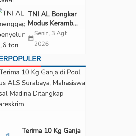
Diancam
Tindakan Tegas
TNI AL Bongkar
Modus Keramba
Apung, 1,6 Ton
Senin, 3 Agt
calendar_month
Pasir Timah
2026
Ilegal Gagal
ERPOPULER
Diselundupkan
Terima 10 Kg Ganja