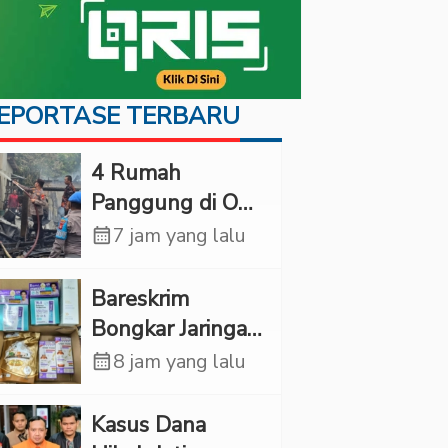
EPORTASE TERBARU
‎4 Rumah
Panggung di OKI
Ludes Terbakar,
calendar_month
7 jam yang lalu
Kerugian Capai
Rp1 Miliar
Bareskrim
Bongkar Jaringan
Etomidate dari
calendar_month
8 jam yang lalu
Thailand, 4
Pelaku Ditangkap
Kasus Dana