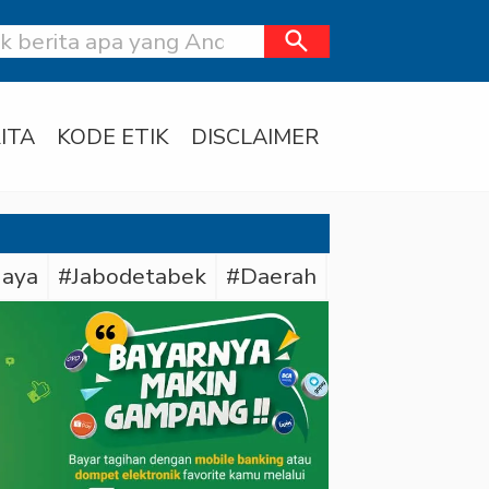
search
ITA
KODE ETIK
DISCLAIMER
Jaya
#Jabodetabek
#Daerah
#Bareskrim Pol