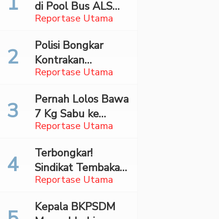
di Pool Bus ALS
Reportase Utama
Surabaya,
Mahasiswa Asal
Polisi Bongkar
Madina Ditangkap
Kontrakan
Bareskrim
Reportase Utama
Penyimpan 27,96
Kg Ganja di Jaktim
Pernah Lolos Bawa
7 Kg Sabu ke
Reportase Utama
Jakarta Pilot
Maskapai Malaysia
Terbongkar!
Dibekuk Saat Bawa
Sindikat Tembakau
70 Ribu Pil Ekstasi
Reportase Utama
Sintetis Bermodus
Di Bandara Soetta
Mapping Digerebek
Kepala BKPSDM
di Jaksel