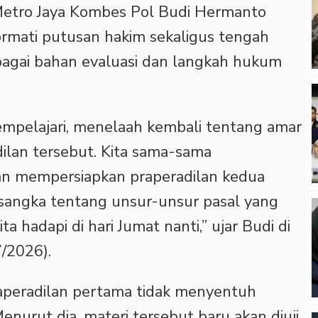
Metro Jaya Kombes Pol Budi Hermanto
mati putusan hakim sekaligus tengah
agai bahan evaluasi dan langkah hukum
 mempelajari, menelaah kembali tentang amar
ilan tersebut. Kita sama-sama
an mempersiapkan praperadilan kedua
rsangka tentang unsur-unsur pasal yang
ta hadapi di hari Jumat nanti,” ujar Budi di
/2026).
raperadilan pertama tidak menyentuh
nurut dia, materi tersebut baru akan diuji