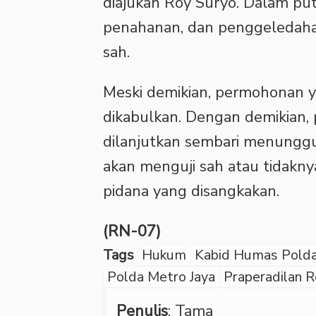
diajukan Roy Suryo. Dalam p
penahanan, dan penggeledahan
sah.
‎Meski demikian, permohonan y
dikabulkan. Dengan demikian,
dilanjutkan sembari menunggu
akan menguji sah atau tidakn
pidana yang disangkakan.
(RN-07)
Tags
Hukum
Kabid Humas Polda
Polda Metro Jaya
Praperadilan 
Penulis
: Tama