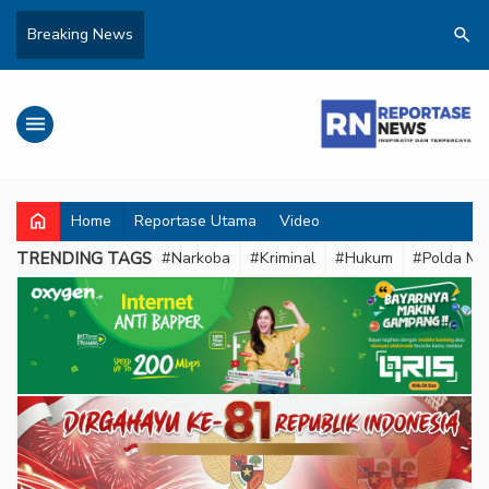
search
Breaking News
menu
home
Home
Reportase Utama
Video
TRENDING TAGS
#Narkoba
#Kriminal
#Hukum
#Polda Met