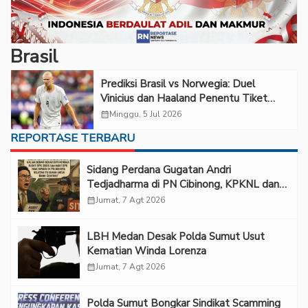
Brasil
Prediksi Brasil vs Norwegia: Duel
Vinicius dan Haaland Penentu Tiket
Perempat Final
calendar_month
Minggu, 5 Jul 2026
REPORTASE TERBARU
Sidang Perdana Gugatan Andri
Tedjadharma di PN Cibinong, KPKNL dan
PUPN Mangkir
calendar_month
Jumat, 7 Agt 2026
LBH Medan Desak Polda Sumut Usut
Kematian Winda Lorenza
calendar_month
Jumat, 7 Agt 2026
Polda Sumut Bongkar Sindikat Scamming