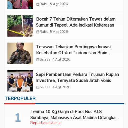
calendar_month
Rabu, 5 Agt 2026
Bocah 7 Tahun Ditemukan Tewas dalam
Sumur di Tapsel, Ada Indikasi Kekerasan
calendar_month
Rabu, 5 Agt 2026
Terawan Tekankan Pentingnya Inovasi
Kesehatan Otak di “Indonesian Brain
Forum 2026 UPN Veteran Jakarta”
calendar_month
Selasa, 4 Agt 2026
Sepi Pemberitaan Perkara Triliunan Rupiah
Investree, Ternyata Sudah Jatuh Vonis
calendar_month
Selasa, 4 Agt 2026
TERPOPULER
Terima 10 Kg Ganja di Pool Bus ALS
Surabaya, Mahasiswa Asal Madina Ditangkap
Reportase Utama
Bareskrim