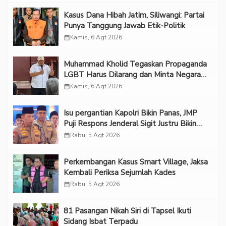
Kasus Dana Hibah Jatim, Siliwangi: Partai
Punya Tanggung Jawab Etik-Politik
calendar_month
Kamis, 6 Agt 2026
Muhammad Kholid Tegaskan Propaganda
LGBT Harus Dilarang dan Minta Negara
Melindungi Korban
calendar_month
Kamis, 6 Agt 2026
Isu pergantian Kapolri Bikin Panas, JMP
Puji Respons Jenderal Sigit Justru Bikin
“Adem”
calendar_month
Rabu, 5 Agt 2026
Perkembangan Kasus Smart Village, Jaksa
Kembali Periksa Sejumlah Kades
calendar_month
Rabu, 5 Agt 2026
81 Pasangan Nikah Siri di Tapsel Ikuti
Sidang Isbat Terpadu