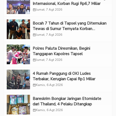
Internasional, Korban Rugi Rp6,7 Miliar
calendar_month
Jumat, 7 Agt 2026
Bocah 7 Tahun di Tapsel yang Ditemukan
Tewas di Sumur Ternyata Korban
Kekerasan Seksual
calendar_month
Jumat, 7 Agt 2026
Polres Paluta Diresmikan, Begini
Tanggapan Kapolres Tapsel
calendar_month
Jumat, 7 Agt 2026
‎4 Rumah Panggung di OKI Ludes
Terbakar, Kerugian Capai Rp1 Miliar
calendar_month
Kamis, 6 Agt 2026
Bareskrim Bongkar Jaringan Etomidate
dari Thailand, 4 Pelaku Ditangkap
calendar_month
Kamis, 6 Agt 2026