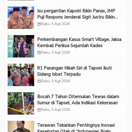
Isu pergantian Kapolri Bikin Panas, JMP
Puji Respons Jenderal Sigit Justru Bikin
“Adem”
calendar_month
Rabu, 5 Agt 2026
Perkembangan Kasus Smart Village, Jaksa
Kembali Periksa Sejumlah Kades
calendar_month
Rabu, 5 Agt 2026
81 Pasangan Nikah Siri di Tapsel Ikuti
Sidang Isbat Terpadu
calendar_month
Rabu, 5 Agt 2026
Bocah 7 Tahun Ditemukan Tewas dalam
Sumur di Tapsel, Ada Indikasi Kekerasan
calendar_month
Rabu, 5 Agt 2026
Terawan Tekankan Pentingnya Inovasi
Kesehatan Otak di “Indonesian Brain