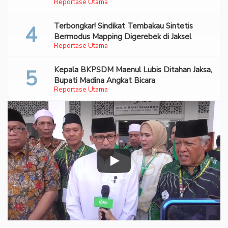
Reportase Utama
70 Ribu Pil Ekstasi Di Bandara Soetta
Terbongkar! Sindikat Tembakau Sintetis
Bermodus Mapping Digerebek di Jaksel
Reportase Utama
Kepala BKPSDM Maenul Lubis Ditahan Jaksa,
Bupati Madina Angkat Bicara
Reportase Utama