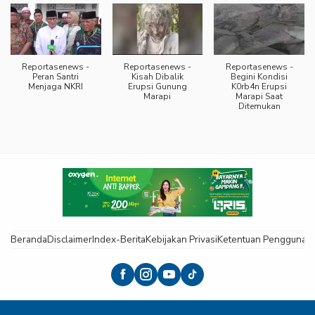
Reportasenews -
Reportasenews -
Reportasenews -
Peran Santri
Kisah Dibalik
Begini Kondisi
Menjaga NKRI
Erupsi Gunung
K0rb4n Erupsi
Marapi
Marapi Saat
Ditemukan
Beranda
Disclaimer
Index-Berita
Kebijakan Privasi
Ketentuan Pengguna
K