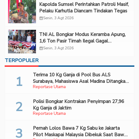
Kapolda Sumsel Perintahkan Patroli Masif,
Pelaku Karhutla Diancam Tindakan Tegas
calendar_month
Senin, 3 Agt 2026
TNI AL Bongkar Modus Keramba Apung,
1,6 Ton Pasir Timah Ilegal Gagal
Diselundupkan
calendar_month
Senin, 3 Agt 2026
TERPOPULER
Terima 10 Kg Ganja di Pool Bus ALS
Surabaya, Mahasiswa Asal Madina Ditangkap
Reportase Utama
Bareskrim
Polisi Bongkar Kontrakan Penyimpan 27,96
Kg Ganja di Jaktim
Reportase Utama
Pernah Lolos Bawa 7 Kg Sabu ke Jakarta
Pilot Maskapai Malaysia Dibekuk Saat Bawa