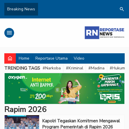
search
Breaking News
menu
home
Home
Reportase Utama
Video
TRENDING TAGS
#Narkoba
#Kriminal
#Madina
#Hukum
Rapim 2026
Kapolri Tegaskan Komitmen Mengawal
Program Pemerintah di Rapim 2026