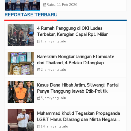
calendar_month
Rabu, 11 Feb 2026
REPORTASE TERBARU
‎4 Rumah Panggung di OKI Ludes
Terbakar, Kerugian Capai Rp1 Miliar
calendar_month
1 jam yang lalu
Bareskrim Bongkar Jaringan Etomidate
dari Thailand, 4 Pelaku Ditangkap
calendar_month
2 jam yang lalu
Kasus Dana Hibah Jatim, Siliwangi: Partai
Punya Tanggung Jawab Etik-Politik
calendar_month
5 jam yang lalu
Muhammad Kholid Tegaskan Propaganda
LGBT Harus Dilarang dan Minta Negara
Melindungi Korban
calendar_month
14 jam yang lalu