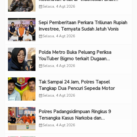
Forum 2026 UPN Veteran Jakarta”
calendar_month
Selasa, 4 Agt 2026
Sepi Pemberitaan Perkara Triliunan Rupiah
Investree, Ternyata Sudah Jatuh Vonis
calendar_month
Selasa, 4 Agt 2026
Polda Metro Buka Peluang Periksa
YouTuber Bigmo terkait Dugaan
Eksploitasi Anak
calendar_month
Selasa, 4 Agt 2026
Tak Sampai 24 Jam, Polres Tapsel
Tangkap Dua Pencuri Sepeda Motor
calendar_month
Selasa, 4 Agt 2026
Polres Padangsidimpuan Ringkus 9
Tersangka Kasus Narkoba dan
Penganiayaan
calendar_month
Selasa, 4 Agt 2026