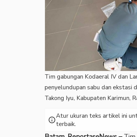
Tim gabungan Kodaeral IV dan La
penyelundupan sabu dan ekstasi da
Takong Iyu, Kabupaten Karimun, 
Atur ukuran teks artikel ini
info
terbaik.
Batam, ReportaseNews –
Tim