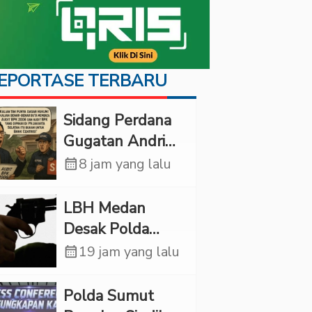
EPORTASE TERBARU
Sidang Perdana
Gugatan Andri
Tedjadharma di
calendar_month
8 jam yang lalu
PN Cibinong,
KPKNL dan
LBH Medan
PUPN Mangkir
Desak Polda
Sumut Usut
calendar_month
19 jam yang lalu
Kematian Winda
Lorenza
Polda Sumut