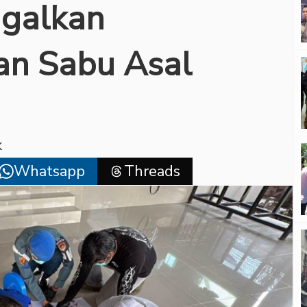
agalkan
an Sabu Asal
k
Whatsapp
Threads