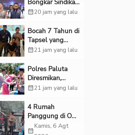
Bongkar Sindikat
Scamming
calendar_month
20 jam yang lalu
Internasional,
Korban Rugi
Bocah 7 Tahun di
Rp6,7 Miliar
Tapsel yang
Ditemukan
calendar_month
21 jam yang lalu
Tewas di Sumur
Ternyata Korban
Polres Paluta
Kekerasan
Diresmikan,
Seksual
Begini
calendar_month
21 jam yang lalu
Tanggapan
Kapolres Tapsel
‎4 Rumah
Panggung di OKI
Ludes Terbakar,
Kamis, 6 Agt
calendar_month
Kerugian Capai