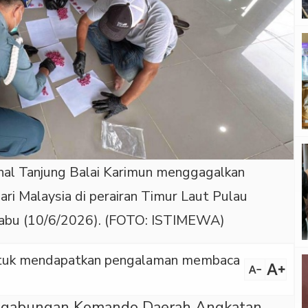
nal Tanjung Balai Karimun menggagalkan
ri Malaysia di perairan Timur Laut Pulau
Rabu (10/6/2026). (FOTO: ISTIMEWA)
 untuk mendapatkan pengalaman membaca
text_increase
text_decrease
 gabungan Komando Daerah Angkatan