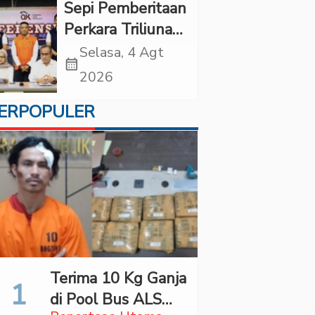
di “Indonesian
Sepi Pemberitaan
Brain Forum
Perkara Triliunan
2026 UPN
Rupiah Investree,
Selasa, 4 Agt
Veteran Jakarta”
calendar_month
Ternyata Sudah
2026
Jatuh Vonis
ERPOPULER
Terima 10 Kg Ganja
di Pool Bus ALS