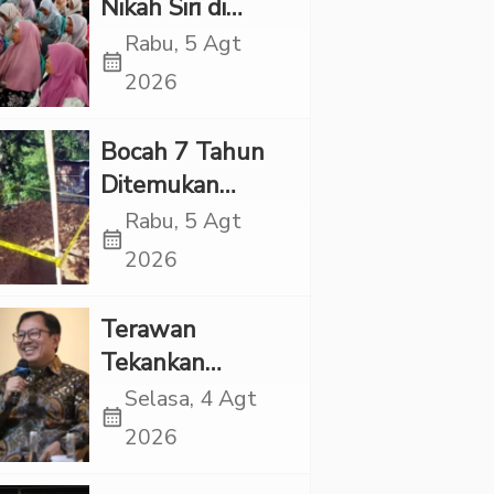
Nikah Siri di
Tapsel Ikuti
Rabu, 5 Agt
calendar_month
Sidang Isbat
2026
Terpadu
Bocah 7 Tahun
Ditemukan
Tewas dalam
Rabu, 5 Agt
calendar_month
Sumur di Tapsel,
2026
Ada Indikasi
Kekerasan
Terawan
Tekankan
Pentingnya
Selasa, 4 Agt
calendar_month
Inovasi
2026
Kesehatan Otak