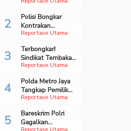
Reportase Utama
Surabaya,
Mahasiswa Asal
Polisi Bongkar
Madina Ditangkap
Kontrakan
Bareskrim
Reportase Utama
Penyimpan 27,96
Kg Ganja di Jaktim
Terbongkar!
Sindikat Tembakau
Reportase Utama
Sintetis Bermodus
Mapping Digerebek
Polda Metro Jaya
di Jaksel
Tangkap Pemilik
Reportase Utama
Akun TikTok
Diduga Sebar
Bareskrim Polri
Hoaks Ajakan
Gagalkan
Demo Turunkan
Reportase Utama
Penyelundupan