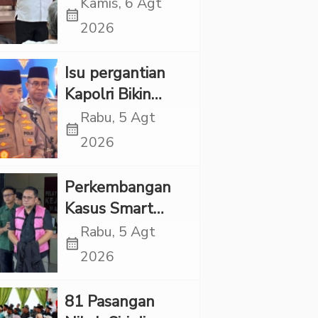
Propaganda
Kamis, 6 Agt
calendar_month
LGBT Harus
2026
Dilarang dan
Minta Negara
Isu pergantian
Melindungi
Kapolri Bikin
Korban
Panas, JMP Puji
Rabu, 5 Agt
calendar_month
Respons Jenderal
2026
Sigit Justru Bikin
“Adem”
Perkembangan
Kasus Smart
Village, Jaksa
Rabu, 5 Agt
calendar_month
Kembali Periksa
2026
Sejumlah Kades
81 Pasangan