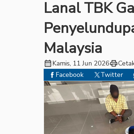
Lanal TBK G
Penyelundup
Malaysia
calendar_month
print
Kamis, 11 Jun 2026
Ceta
Facebook
Twitter