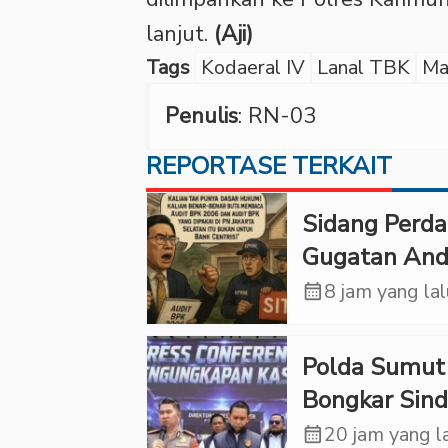
lanjut.
(Aji)
Tags
Kodaeral IV
Lanal TBK
Ma
Penulis
: RN-03
REPORTASE TERKAIT
Sidang Perd
Gugatan And
Tedjadharma
calendar_month
8 jam yang la
PN Cibinong,
KPKNL dan
Polda Sumut
PUPN Mangk
Bongkar Sind
Scamming
calendar_month
20 jam yang l