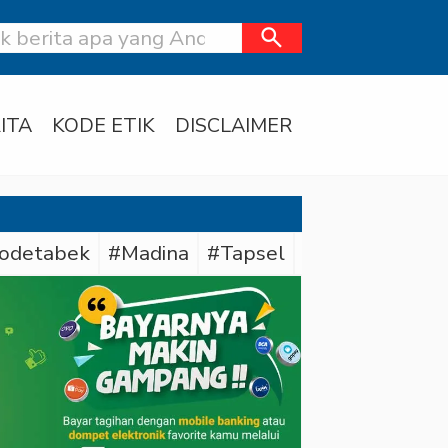
search
ITA
KODE ETIK
DISCLAIMER
odetabek
#Madina
#Tapsel
#Daerah
#Dit