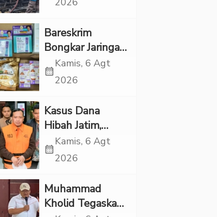
2026
Rp1 Miliar
Bareskrim
Bongkar Jaringan
Etomidate dari
Kamis, 6 Agt
calendar_month
Thailand, 4
2026
Pelaku Ditangkap
Kasus Dana
Hibah Jatim,
Siliwangi: Partai
Kamis, 6 Agt
calendar_month
Punya Tanggung
2026
Jawab Etik-Politik
Muhammad
Kholid Tegaskan