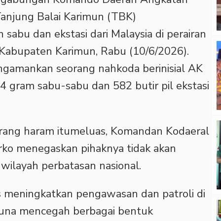
Tanjung Balai Karimun (TBK)
abu dan ekstasi dari Malaysia di perairan
 Kabupaten Karimun, Rabu (10/6/2026).
engamankan seorang nahkoda berinisial AK
84 gram sabu-sabu dan 582 butir pil ekstasi
ang haram itumeluas, Komandan Kodaeral
rko menegaskan pihaknya tidak akan
ilayah perbatasan nasional.
us meningkatkan pengawasan dan patroli di
guna mencegah berbagai bentuk