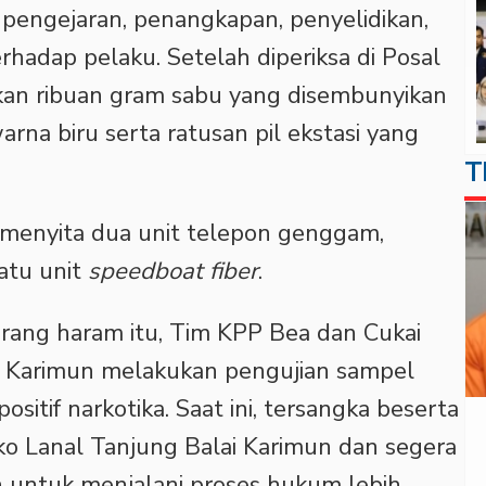
engejaran, penangkapan, penyelidikan,
rhadap pelaku. Setelah diperiksa di Posal
an ribuan gram sabu yang disembunyikan
rna biru serta ratusan pil ekstasi yang
T
a menyita dua unit telepon genggam,
satu unit
speedboat fiber
.
rang haram itu, Tim KPP Bea dan Cukai
s Karimun melakukan pengujian sampel
sitif narkotika. Saat ini, tersangka beserta
ko Lanal Tanjung Balai Karimun dan segera
n untuk menjalani proses hukum lebih