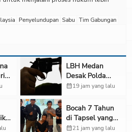
laysia
Penyelundupan
Sabu
Tim Gabungan
ana
LBH Medan
ri
Desak Polda
 di
Sumut Usut
lu
calendar_month
19 jam yang lalu
Kematian Winda
Lorenza
Bocah 7 Tahun
ir
ikat
di Tapsel yang
Ditemukan
alu
calendar_month
21 jam yang lalu