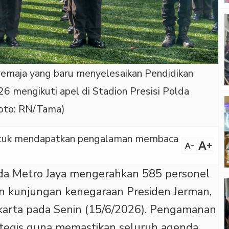
remaja yang baru menyelesaikan Pendidikan
 mengikuti apel di Stadion Presisi Polda
Foto: RN/Tama)
 untuk mendapatkan pengalaman membaca
text_increase
text_decrease
a Metro Jaya mengerahkan 585 personel
 kunjungan kenegaraan Presiden Jerman,
akarta pada Senin (15/6/2026). Pengamanan
trategis guna memastikan seluruh agenda