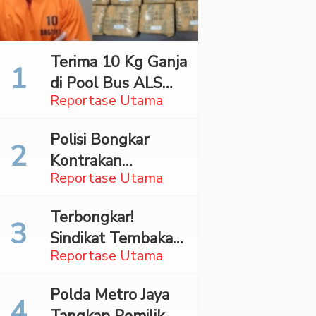
Terima 10 Kg Ganja
di Pool Bus ALS
Reportase Utama
Surabaya,
Mahasiswa Asal
Polisi Bongkar
Madina Ditangkap
Kontrakan
Bareskrim
Reportase Utama
Penyimpan 27,96
Kg Ganja di Jaktim
Terbongkar!
Sindikat Tembakau
Reportase Utama
Sintetis Bermodus
Mapping Digerebek
Polda Metro Jaya
di Jaksel
Tangkap Pemilik