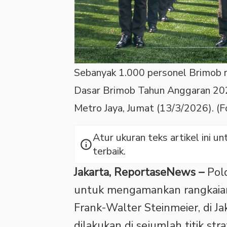
Sebanyak 1.000 personel Brimob 
Dasar Brimob Tahun Anggaran 2026
Metro Jaya, Jumat (13/3/2026). (
Atur ukuran teks artikel ini
info
terbaik.
Jakarta, ReportaseNews –
Pold
untuk mengamankan rangkaian
Frank-Walter Steinmeier, di J
dilakukan di sejumlah titik s