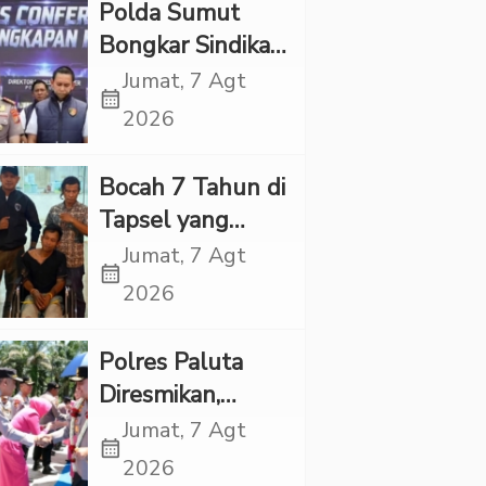
Polda Sumut
Bongkar Sindikat
Scamming
Jumat, 7 Agt
calendar_month
Internasional,
2026
Korban Rugi
Rp6,7 Miliar
Bocah 7 Tahun di
Tapsel yang
Ditemukan
Jumat, 7 Agt
calendar_month
Tewas di Sumur
2026
Ternyata Korban
Kekerasan
Polres Paluta
Seksual
Diresmikan,
Begini
Jumat, 7 Agt
calendar_month
Tanggapan
2026