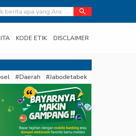
search
ITA
KODE ETIK
DISCLAIMER
sel
#Daerah
#Jabodetabek
#Polda Sumse