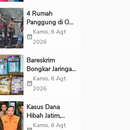
Kapolres Tapsel
‎4 Rumah
Panggung di OKI
Ludes Terbakar,
Kamis, 6 Agt
calendar_month
Kerugian Capai
2026
Rp1 Miliar
Bareskrim
Bongkar Jaringan
Etomidate dari
Kamis, 6 Agt
calendar_month
Thailand, 4
2026
Pelaku Ditangkap
Kasus Dana
Hibah Jatim,
Siliwangi: Partai
Kamis, 6 Agt