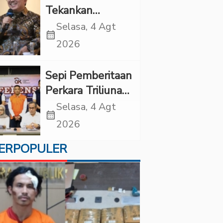
Tekankan
Pentingnya
Selasa, 4 Agt
calendar_month
Inovasi
2026
Kesehatan Otak
di “Indonesian
Sepi Pemberitaan
Brain Forum
Perkara Triliunan
2026 UPN
Rupiah Investree,
Selasa, 4 Agt
Veteran Jakarta”
calendar_month
Ternyata Sudah
2026
Jatuh Vonis
ERPOPULER