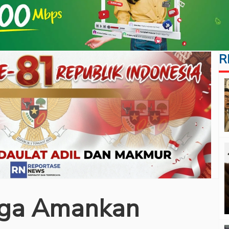
R
iaga Amankan