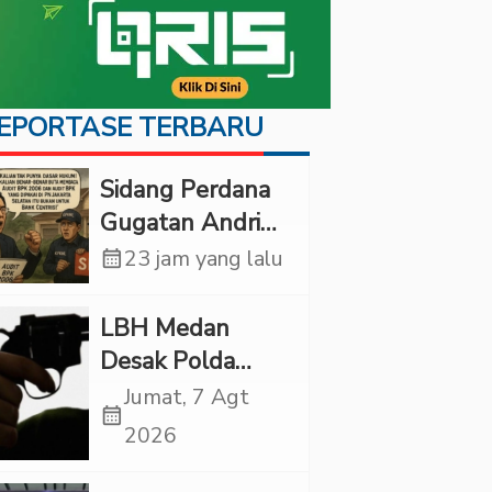
EPORTASE TERBARU
Sidang Perdana
Gugatan Andri
Tedjadharma di
calendar_month
23 jam yang lalu
PN Cibinong,
KPKNL dan
LBH Medan
PUPN Mangkir
Desak Polda
Sumut Usut
Jumat, 7 Agt
calendar_month
Kematian Winda
2026
Lorenza