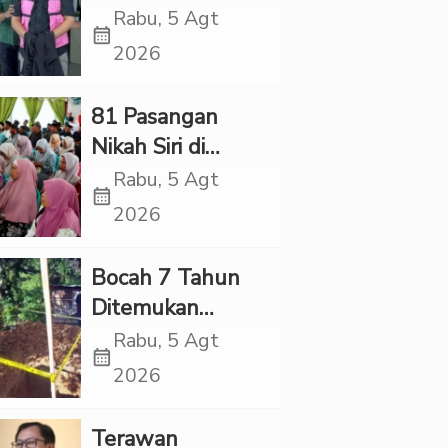
Village, Jaksa
Rabu, 5 Agt
calendar_month
Kembali Periksa
2026
Sejumlah Kades
81 Pasangan
Nikah Siri di
Tapsel Ikuti
Rabu, 5 Agt
calendar_month
Sidang Isbat
2026
Terpadu
Bocah 7 Tahun
Ditemukan
Tewas dalam
Rabu, 5 Agt
calendar_month
Sumur di Tapsel,
2026
Ada Indikasi
Kekerasan
Terawan