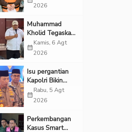
calendar_month
Punya Tanggung
2026
Jawab Etik-Politik
Muhammad
Kholid Tegaskan
Propaganda
Kamis, 6 Agt
calendar_month
LGBT Harus
2026
Dilarang dan
Minta Negara
Isu pergantian
Melindungi
Kapolri Bikin
Korban
Panas, JMP Puji
Rabu, 5 Agt
calendar_month
Respons Jenderal
2026
Sigit Justru Bikin
“Adem”
Perkembangan
Kasus Smart