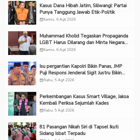
Kasus Dana Hibah Jatim, Siliwangi: Partai
Punya Tanggung Jawab Etik-Politik
calendar_month
Kamis, 6 Agt 2026
Muhammad Kholid Tegaskan Propaganda
LGBT Harus Dilarang dan Minta Negara
Melindungi Korban
calendar_month
Kamis, 6 Agt 2026
Isu pergantian Kapolri Bikin Panas, JMP
Puji Respons Jenderal Sigit Justru Bikin
“Adem”
calendar_month
Rabu, 5 Agt 2026
Perkembangan Kasus Smart Village, Jaksa
Kembali Periksa Sejumlah Kades
calendar_month
Rabu, 5 Agt 2026
81 Pasangan Nikah Siri di Tapsel Ikuti
Sidang Isbat Terpadu