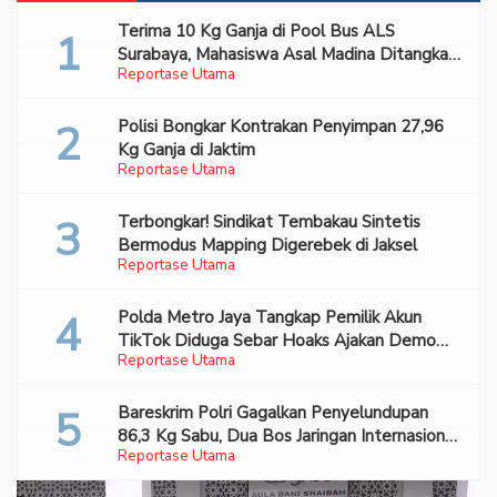
Terima 10 Kg Ganja di Pool Bus ALS
Surabaya, Mahasiswa Asal Madina Ditangkap
Reportase Utama
Bareskrim
Polisi Bongkar Kontrakan Penyimpan 27,96
Kg Ganja di Jaktim
Reportase Utama
Terbongkar! Sindikat Tembakau Sintetis
Bermodus Mapping Digerebek di Jaksel
Reportase Utama
Polda Metro Jaya Tangkap Pemilik Akun
TikTok Diduga Sebar Hoaks Ajakan Demo
Reportase Utama
Turunkan Prabowo-Gibran
Bareskrim Polri Gagalkan Penyelundupan
86,3 Kg Sabu, Dua Bos Jaringan Internasional
Reportase Utama
Diburu