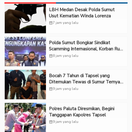
LBH Medan Desak Polda Sumut
Usut Kematian Winda Lorenza
calendar_month
7 jam yang lalu
Polda Sumut Bongkar Sindikat
Scamming Internasional, Korban Rugi
Rp6,7 Miliar
calendar_month
8 jam yang lalu
Bocah 7 Tahun di Tapsel yang
Ditemukan Tewas di Sumur Ternyata
Korban Kekerasan Seksual
calendar_month
9 jam yang lalu
Polres Paluta Diresmikan, Begini
Tanggapan Kapolres Tapsel
calendar_month
9 jam yang lalu