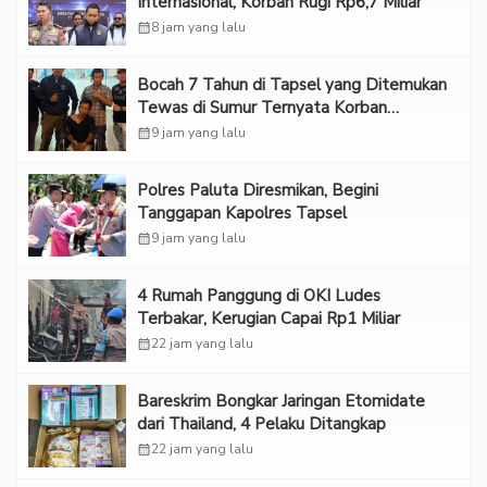
Internasional, Korban Rugi Rp6,7 Miliar
calendar_month
8 jam yang lalu
Bocah 7 Tahun di Tapsel yang Ditemukan
Tewas di Sumur Ternyata Korban
Kekerasan Seksual
calendar_month
9 jam yang lalu
Polres Paluta Diresmikan, Begini
Tanggapan Kapolres Tapsel
calendar_month
9 jam yang lalu
‎4 Rumah Panggung di OKI Ludes
Terbakar, Kerugian Capai Rp1 Miliar
calendar_month
22 jam yang lalu
Bareskrim Bongkar Jaringan Etomidate
dari Thailand, 4 Pelaku Ditangkap
calendar_month
22 jam yang lalu