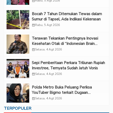
calendar_month
Rabu, 5 Agt 2026
Bocah 7 Tahun Ditemukan Tewas dalam
Sumur di Tapsel, Ada Indikasi Kekerasan
calendar_month
Rabu, 5 Agt 2026
Terawan Tekankan Pentingnya Inovasi
Kesehatan Otak di “Indonesian Brain
Forum 2026 UPN Veteran Jakarta”
calendar_month
Selasa, 4 Agt 2026
Sepi Pemberitaan Perkara Triliunan Rupiah
Investree, Ternyata Sudah Jatuh Vonis
calendar_month
Selasa, 4 Agt 2026
Polda Metro Buka Peluang Periksa
YouTuber Bigmo terkait Dugaan
Eksploitasi Anak
calendar_month
Selasa, 4 Agt 2026
TERPOPULER