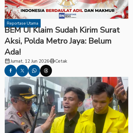
Reportase Utama
BEM UI Klaim Sudah Kirim Surat
Aksi, Polda Metro Jaya: Belum
Ada!
calendar_month
print
Jumat, 12 Jun 2026
Cetak