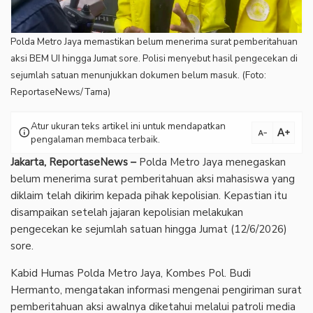
Polda Metro Jaya memastikan belum menerima surat pemberitahuan
aksi BEM UI hingga Jumat sore. Polisi menyebut hasil pengecekan di
sejumlah satuan menunjukkan dokumen belum masuk. (Foto:
ReportaseNews/Tama)
Atur ukuran teks artikel ini untuk mendapatkan
text_increase
info
text_decrease
pengalaman membaca terbaik.
Jakarta, ReportaseNews –
Polda Metro Jaya menegaskan
belum menerima surat pemberitahuan aksi mahasiswa yang
diklaim telah dikirim kepada pihak kepolisian. Kepastian itu
disampaikan setelah jajaran kepolisian melakukan
pengecekan ke sejumlah satuan hingga Jumat (12/6/2026)
sore.
‎Kabid Humas Polda Metro Jaya, Kombes Pol. Budi
Hermanto, mengatakan informasi mengenai pengiriman surat
pemberitahuan aksi awalnya diketahui melalui patroli media