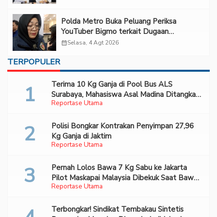
Polda Metro Buka Peluang Periksa
YouTuber Bigmo terkait Dugaan
Eksploitasi Anak
calendar_month
Selasa, 4 Agt 2026
TERPOPULER
Terima 10 Kg Ganja di Pool Bus ALS
Surabaya, Mahasiswa Asal Madina Ditangkap
Reportase Utama
Bareskrim
Polisi Bongkar Kontrakan Penyimpan 27,96
Kg Ganja di Jaktim
Reportase Utama
Pernah Lolos Bawa 7 Kg Sabu ke Jakarta
Pilot Maskapai Malaysia Dibekuk Saat Bawa
Reportase Utama
70 Ribu Pil Ekstasi Di Bandara Soetta
Terbongkar! Sindikat Tembakau Sintetis