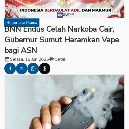
Reportase Utama
BNN Endus Celah Narkoba Cair,
Gubernur Sumut Haramkan Vape
bagi ASN
calendar_month
print
Selasa, 16 Jun 2026
Cetak