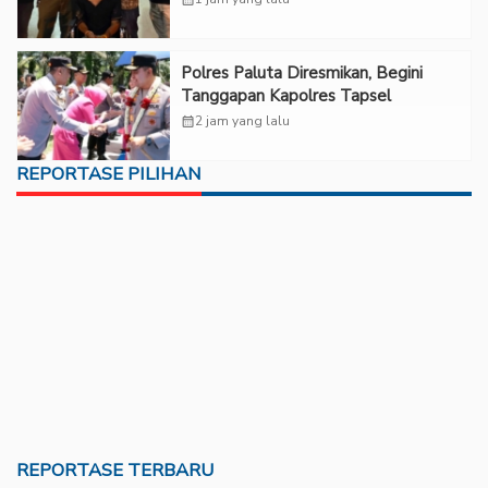
Polres Paluta Diresmikan, Begini
Tanggapan Kapolres Tapsel
calendar_month
2 jam yang lalu
REPORTASE PILIHAN
REPORTASE TERBARU