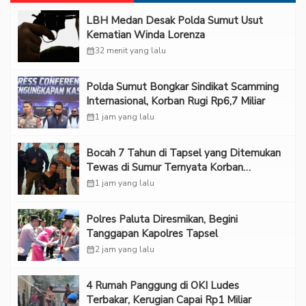
LBH Medan Desak Polda Sumut Usut
Kematian Winda Lorenza
calendar_month
32 menit yang lalu
Polda Sumut Bongkar Sindikat Scamming
Internasional, Korban Rugi Rp6,7 Miliar
calendar_month
1 jam yang lalu
Bocah 7 Tahun di Tapsel yang Ditemukan
Tewas di Sumur Ternyata Korban
Kekerasan Seksual
calendar_month
1 jam yang lalu
Polres Paluta Diresmikan, Begini
Tanggapan Kapolres Tapsel
calendar_month
2 jam yang lalu
‎4 Rumah Panggung di OKI Ludes
Terbakar, Kerugian Capai Rp1 Miliar