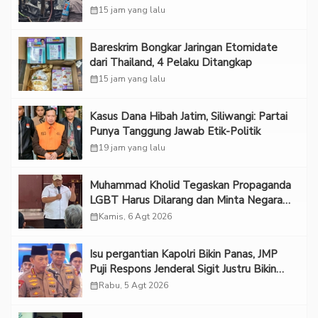
calendar_month
15 jam yang lalu
Bareskrim Bongkar Jaringan Etomidate
dari Thailand, 4 Pelaku Ditangkap
calendar_month
15 jam yang lalu
Kasus Dana Hibah Jatim, Siliwangi: Partai
Punya Tanggung Jawab Etik-Politik
calendar_month
19 jam yang lalu
Muhammad Kholid Tegaskan Propaganda
LGBT Harus Dilarang dan Minta Negara
Melindungi Korban
calendar_month
Kamis, 6 Agt 2026
Isu pergantian Kapolri Bikin Panas, JMP
Puji Respons Jenderal Sigit Justru Bikin
“Adem”
calendar_month
Rabu, 5 Agt 2026