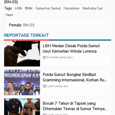
(RN-03)
Tags
ASN
BNN
Gubernur Sumut
Haramkan
Narkoba Cair
Vape
Penulis
: RN-03
REPORTASE TERKAIT
LBH Medan Desak Polda Sumut
Usut Kematian Winda Lorenza
calendar_month
32 menit yang lalu
Polda Sumut Bongkar Sindikat
Scamming Internasional, Korban Rugi
Rp6,7 Miliar
calendar_month
1 jam yang lalu
Bocah 7 Tahun di Tapsel yang
Ditemukan Tewas di Sumur Ternyata
Korban Kekerasan Seksual
calendar_month
1 jam yang lalu