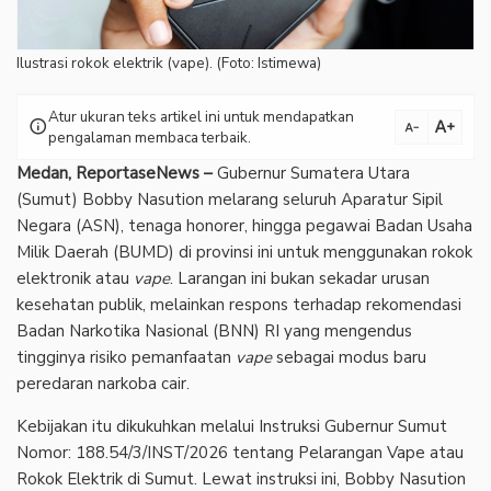
Ilustrasi rokok elektrik (vape). (Foto: Istimewa)
Atur ukuran teks artikel ini untuk mendapatkan
text_increase
info
text_decrease
pengalaman membaca terbaik.
Medan, ReportaseNews –
Gubernur Sumatera Utara
(Sumut) Bobby Nasution melarang seluruh Aparatur Sipil
Negara (ASN), tenaga honorer, hingga pegawai Badan Usaha
Milik Daerah (BUMD) di provinsi ini untuk menggunakan rokok
elektronik atau
vape
. Larangan ini bukan sekadar urusan
kesehatan publik, melainkan respons terhadap rekomendasi
Badan Narkotika Nasional (BNN) RI yang mengendus
tingginya risiko pemanfaatan
vape
sebagai modus baru
peredaran narkoba cair.
Kebijakan itu dikukuhkan melalui Instruksi Gubernur Sumut
Nomor: 188.54/3/INST/2026 tentang Pelarangan Vape atau
Rokok Elektrik di Sumut. Lewat instruksi ini, Bobby Nasution