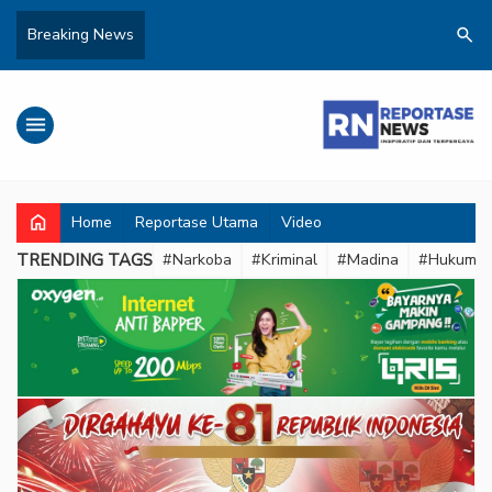
search
Breaking News
menu
home
Home
Reportase Utama
Video
TRENDING TAGS
#Narkoba
#Kriminal
#Madina
#Hukum