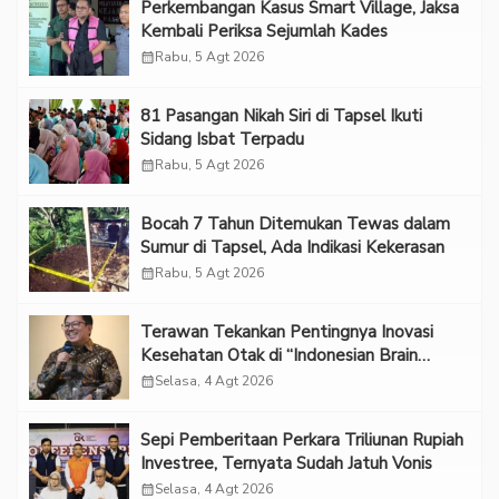
Perkembangan Kasus Smart Village, Jaksa
Kembali Periksa Sejumlah Kades
calendar_month
Rabu, 5 Agt 2026
81 Pasangan Nikah Siri di Tapsel Ikuti
Sidang Isbat Terpadu
calendar_month
Rabu, 5 Agt 2026
Bocah 7 Tahun Ditemukan Tewas dalam
Sumur di Tapsel, Ada Indikasi Kekerasan
calendar_month
Rabu, 5 Agt 2026
Terawan Tekankan Pentingnya Inovasi
Kesehatan Otak di “Indonesian Brain
Forum 2026 UPN Veteran Jakarta”
calendar_month
Selasa, 4 Agt 2026
Sepi Pemberitaan Perkara Triliunan Rupiah
Investree, Ternyata Sudah Jatuh Vonis
calendar_month
Selasa, 4 Agt 2026