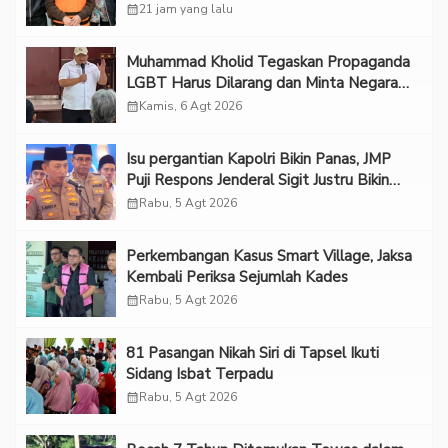
calendar_month
21 jam yang lalu
Muhammad Kholid Tegaskan Propaganda
LGBT Harus Dilarang dan Minta Negara
Melindungi Korban
calendar_month
Kamis, 6 Agt 2026
Isu pergantian Kapolri Bikin Panas, JMP
Puji Respons Jenderal Sigit Justru Bikin
“Adem”
calendar_month
Rabu, 5 Agt 2026
Perkembangan Kasus Smart Village, Jaksa
Kembali Periksa Sejumlah Kades
calendar_month
Rabu, 5 Agt 2026
81 Pasangan Nikah Siri di Tapsel Ikuti
Sidang Isbat Terpadu
calendar_month
Rabu, 5 Agt 2026