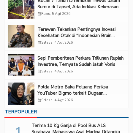
Bocah 7 Tahun Ditemukan Tewas dalam
Sumur di Tapsel, Ada Indikasi Kekerasan
calendar_month
Rabu, 5 Agt 2026
Terawan Tekankan Pentingnya Inovasi
Kesehatan Otak di “Indonesian Brain
Forum 2026 UPN Veteran Jakarta”
calendar_month
Selasa, 4 Agt 2026
Sepi Pemberitaan Perkara Triliunan Rupiah
Investree, Ternyata Sudah Jatuh Vonis
calendar_month
Selasa, 4 Agt 2026
Polda Metro Buka Peluang Periksa
YouTuber Bigmo terkait Dugaan
Eksploitasi Anak
calendar_month
Selasa, 4 Agt 2026
TERPOPULER
Terima 10 Kg Ganja di Pool Bus ALS
Surabaya, Mahasiswa Asal Madina Ditangkap