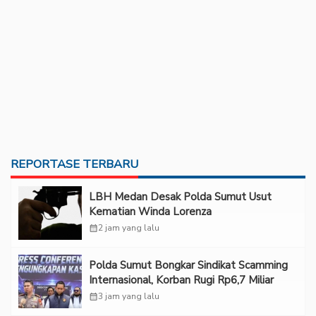
REPORTASE TERBARU
LBH Medan Desak Polda Sumut Usut
Kematian Winda Lorenza
calendar_month
2 jam yang lalu
Polda Sumut Bongkar Sindikat Scamming
Internasional, Korban Rugi Rp6,7 Miliar
calendar_month
3 jam yang lalu