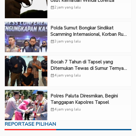
Usut Kematian Winda Lorenza
calendar_month
2 jam yang lalu
Polda Sumut Bongkar Sindikat
Scamming Internasional, Korban Rugi
Rp6,7 Miliar
calendar_month
3 jam yang lalu
Bocah 7 Tahun di Tapsel yang
Ditemukan Tewas di Sumur Ternyata
Korban Kekerasan Seksual
calendar_month
4 jam yang lalu
Polres Paluta Diresmikan, Begini
Tanggapan Kapolres Tapsel
calendar_month
4 jam yang lalu
REPORTASE PILIHAN