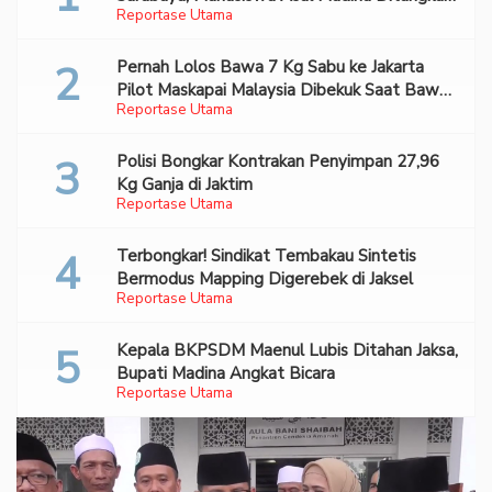
Reportase Utama
Bareskrim
Pernah Lolos Bawa 7 Kg Sabu ke Jakarta
Pilot Maskapai Malaysia Dibekuk Saat Bawa
Reportase Utama
70 Ribu Pil Ekstasi Di Bandara Soetta
Polisi Bongkar Kontrakan Penyimpan 27,96
Kg Ganja di Jaktim
Reportase Utama
Terbongkar! Sindikat Tembakau Sintetis
Bermodus Mapping Digerebek di Jaksel
Reportase Utama
Kepala BKPSDM Maenul Lubis Ditahan Jaksa,
Bupati Madina Angkat Bicara
Reportase Utama