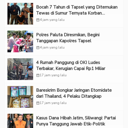
Bocah 7 Tahun di Tapsel yang Ditemukan
Tewas di Sumur Ternyata Korban
Kekerasan Seksual
calendar_month
4 jam yang lalu
Polres Paluta Diresmikan, Begini
Tanggapan Kapolres Tapsel
calendar_month
4 jam yang lalu
‎4 Rumah Panggung di OKI Ludes
Terbakar, Kerugian Capai Rp1 Miliar
calendar_month
17 jam yang lalu
Bareskrim Bongkar Jaringan Etomidate
dari Thailand, 4 Pelaku Ditangkap
calendar_month
17 jam yang lalu
Kasus Dana Hibah Jatim, Siliwangi: Partai
Punya Tanggung Jawab Etik-Politik