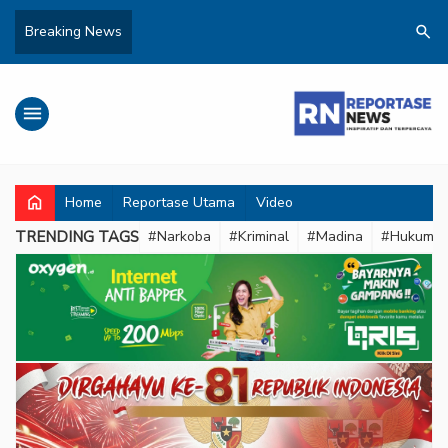
search
Breaking News
menu
home
Home
Reportase Utama
Video
TRENDING TAGS
#Narkoba
#Kriminal
#Madina
#Hukum