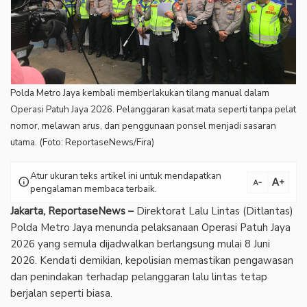
Polda Metro Jaya kembali memberlakukan tilang manual dalam
Operasi Patuh Jaya 2026. Pelanggaran kasat mata seperti tanpa pelat
nomor, melawan arus, dan penggunaan ponsel menjadi sasaran
utama. (Foto: ReportaseNews/Fira)
Atur ukuran teks artikel ini untuk mendapatkan
text_increase
info
text_decrease
pengalaman membaca terbaik.
Jakarta, ReportaseNews –
Direktorat Lalu Lintas (Ditlantas)
Polda Metro Jaya menunda pelaksanaan Operasi Patuh Jaya
2026 yang semula dijadwalkan berlangsung mulai 8 Juni
2026. Kendati demikian, kepolisian memastikan pengawasan
dan penindakan terhadap pelanggaran lalu lintas tetap
berjalan seperti biasa.