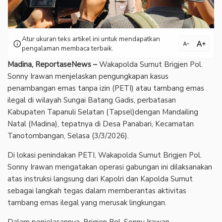
Atur ukuran teks artikel ini untuk mendapatkan
text_increase
info
text_decrease
pengalaman membaca terbaik.
Madina, ReportaseNews –
Wakapolda Sumut Brigjen Pol.
Sonny Irawan menjelaskan pengungkapan kasus
penambangan emas tanpa izin (PETI) atau tambang emas
ilegal di wilayah Sungai Batang Gadis, perbatasan
Kabupaten Tapanuli Selatan (Tapsel)dengan Mandailing
Natal (Madina), tepatnya di Desa Panabari, Kecamatan
Tanotombangan, Selasa (3/3/2026).
Di lokasi penindakan PETI, Wakapolda Sumut Brigjen Pol.
Sonny Irawan mengatakan operasi gabungan ini dilaksanakan
atas instruksi langsung dari Kapolri dan Kapolda Sumut
sebagai langkah tegas dalam memberantas aktivitas
tambang emas ilegal yang merusak lingkungan.