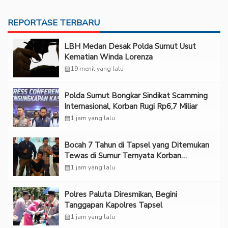
REPORTASE TERBARU
LBH Medan Desak Polda Sumut Usut
Kematian Winda Lorenza
calendar_month
19 menit yang lalu
Polda Sumut Bongkar Sindikat Scamming
Internasional, Korban Rugi Rp6,7 Miliar
calendar_month
1 jam yang lalu
Bocah 7 Tahun di Tapsel yang Ditemukan
Tewas di Sumur Ternyata Korban
Kekerasan Seksual
calendar_month
1 jam yang lalu
Polres Paluta Diresmikan, Begini
Tanggapan Kapolres Tapsel
calendar_month
1 jam yang lalu