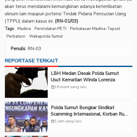
akan terus mendalami kemungkinan adanya keterlibatan
oknum lain maupun potensi Tindak Pidana Pencucian Uang
(TPPU) dalam kasus ini.
(RN-01/03)
Tags
Madina
Penindakan PETI
Perbatasan Madina-Tapsel
Perbatasn
Wakapolda Sumut
Penulis
: RN-03
REPORTASE TERKAIT
LBH Medan Desak Polda Sumut
Usut Kematian Winda Lorenza
calendar_month
19 menit yang lalu
Polda Sumut Bongkar Sindikat
Scamming Internasional, Korban Rugi
Rp6,7 Miliar
calendar_month
1 jam yang lalu