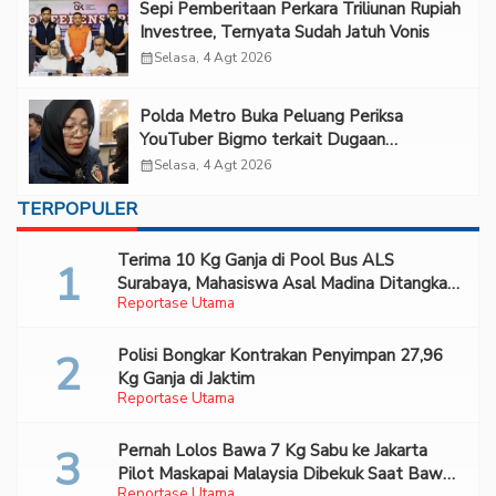
Sepi Pemberitaan Perkara Triliunan Rupiah
Investree, Ternyata Sudah Jatuh Vonis
calendar_month
Selasa, 4 Agt 2026
Polda Metro Buka Peluang Periksa
YouTuber Bigmo terkait Dugaan
Eksploitasi Anak
calendar_month
Selasa, 4 Agt 2026
TERPOPULER
Terima 10 Kg Ganja di Pool Bus ALS
Surabaya, Mahasiswa Asal Madina Ditangkap
Reportase Utama
Bareskrim
Polisi Bongkar Kontrakan Penyimpan 27,96
Kg Ganja di Jaktim
Reportase Utama
Pernah Lolos Bawa 7 Kg Sabu ke Jakarta
Pilot Maskapai Malaysia Dibekuk Saat Bawa
Reportase Utama