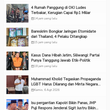
‎4 Rumah Panggung di OKI Ludes
Terbakar, Kerugian Capai Rp1 Miliar
calendar_month
14 jam yang lalu
Bareskrim Bongkar Jaringan Etomidate
dari Thailand, 4 Pelaku Ditangkap
calendar_month
15 jam yang lalu
Kasus Dana Hibah Jatim, Siliwangi: Partai
Punya Tanggung Jawab Etik-Politik
calendar_month
18 jam yang lalu
Muhammad Kholid Tegaskan Propaganda
LGBT Harus Dilarang dan Minta Negara
Melindungi Korban
calendar_month
Kamis, 6 Agt 2026
Isu pergantian Kapolri Bikin Panas, JMP
Puji Respons Jenderal Sigit Justru Bikin