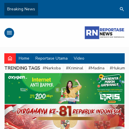
search
Breaking News
menu
home
Home
Reportase Utama
Video
TRENDING TAGS
#Narkoba
#Kriminal
#Madina
#Hukum