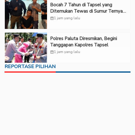
Bocah 7 Tahun di Tapsel yang
Ditemukan Tewas di Sumur Ternyata
Korban Kekerasan Seksual
calendar_month
1 jam yang lalu
Polres Paluta Diresmikan, Begini
Tanggapan Kapolres Tapsel
calendar_month
1 jam yang lalu
REPORTASE PILIHAN