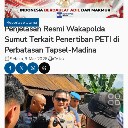
Reportase Utama
Penjelasan Resmi Wakapolda
Sumut Terkait Penertiban PETI di
Perbatasan Tapsel-Madina
calendar_month
print
Selasa, 3 Mar 2026
Cetak