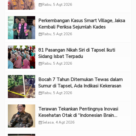
“Adem”
calendar_month
Rabu, 5 Agt 2026
Perkembangan Kasus Smart Village, Jaksa
Kembali Periksa Sejumlah Kades
calendar_month
Rabu, 5 Agt 2026
81 Pasangan Nikah Siri di Tapsel Ikuti
Sidang Isbat Terpadu
calendar_month
Rabu, 5 Agt 2026
Bocah 7 Tahun Ditemukan Tewas dalam
Sumur di Tapsel, Ada Indikasi Kekerasan
calendar_month
Rabu, 5 Agt 2026
Terawan Tekankan Pentingnya Inovasi
Kesehatan Otak di “Indonesian Brain
Forum 2026 UPN Veteran Jakarta”
calendar_month
Selasa, 4 Agt 2026