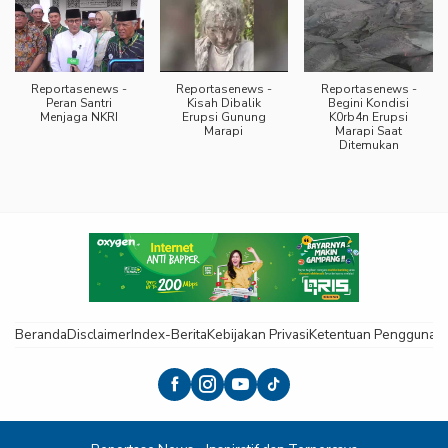
Reportasenews -
Reportasenews -
Reportasenews -
Peran Santri
Kisah Dibalik
Begini Kondisi
Menjaga NKRI
Erupsi Gunung
K0rb4n Erupsi
Marapi
Marapi Saat
Ditemukan
Beranda
Disclaimer
Index-Berita
Kebijakan Privasi
Ketentuan Pengguna
K