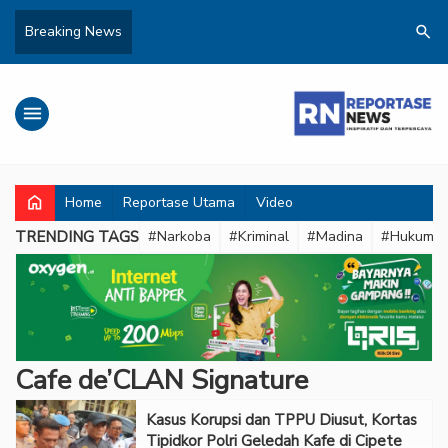
search
Breaking News
menu
home
Home
Reportase Utama
Video
TRENDING TAGS
#Narkoba
#Kriminal
#Madina
#Hukum
Cafe de’CLAN Signature
Kasus Korupsi dan TPPU Diusut, Kortas
Tipidkor Polri Geledah Kafe di Cipete