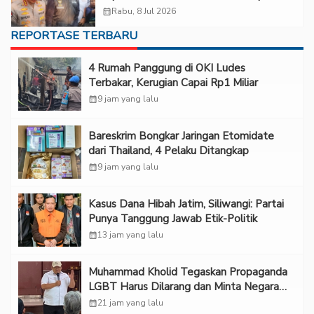
calendar_month
Rabu, 8 Jul 2026
REPORTASE TERBARU
‎4 Rumah Panggung di OKI Ludes
Terbakar, Kerugian Capai Rp1 Miliar
calendar_month
9 jam yang lalu
Bareskrim Bongkar Jaringan Etomidate
dari Thailand, 4 Pelaku Ditangkap
calendar_month
9 jam yang lalu
Kasus Dana Hibah Jatim, Siliwangi: Partai
Punya Tanggung Jawab Etik-Politik
calendar_month
13 jam yang lalu
Muhammad Kholid Tegaskan Propaganda
LGBT Harus Dilarang dan Minta Negara
Melindungi Korban
calendar_month
21 jam yang lalu