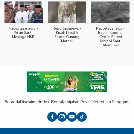
Reportasenews -
Reportasenews -
Reportasenews -
Peran Santri
Kisah Dibalik
Begini Kondisi
Menjaga NKRI
Erupsi Gunung
K0rb4n Erupsi
Marapi
Marapi Saat
Ditemukan
Beranda
Disclaimer
Index-Berita
Kebijakan Privasi
Ketentuan Pengguna
K