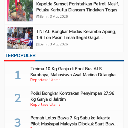
Kapolda Sumsel Perintahkan Patroli Masif,
Pelaku Karhutla Diancam Tindakan Tegas
calendar_month
Senin, 3 Agt 2026
TNI AL Bongkar Modus Keramba Apung,
1,6 Ton Pasir Timah Ilegal Gagal
Diselundupkan
calendar_month
Senin, 3 Agt 2026
TERPOPULER
Terima 10 Kg Ganja di Pool Bus ALS
Surabaya, Mahasiswa Asal Madina Ditangkap
Reportase Utama
Bareskrim
Polisi Bongkar Kontrakan Penyimpan 27,96
Kg Ganja di Jaktim
Reportase Utama
Pernah Lolos Bawa 7 Kg Sabu ke Jakarta
Pilot Maskapai Malaysia Dibekuk Saat Bawa