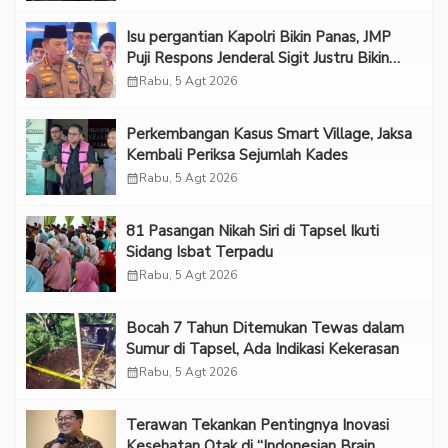
Isu pergantian Kapolri Bikin Panas, JMP
Puji Respons Jenderal Sigit Justru Bikin
“Adem”
calendar_month
Rabu, 5 Agt 2026
Perkembangan Kasus Smart Village, Jaksa
Kembali Periksa Sejumlah Kades
calendar_month
Rabu, 5 Agt 2026
81 Pasangan Nikah Siri di Tapsel Ikuti
Sidang Isbat Terpadu
calendar_month
Rabu, 5 Agt 2026
Bocah 7 Tahun Ditemukan Tewas dalam
Sumur di Tapsel, Ada Indikasi Kekerasan
calendar_month
Rabu, 5 Agt 2026
Terawan Tekankan Pentingnya Inovasi
Kesehatan Otak di “Indonesian Brain