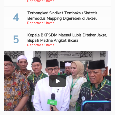
Reportase Utama
70 Ribu Pil Ekstasi Di Bandara Soetta
Terbongkar! Sindikat Tembakau Sintetis
Bermodus Mapping Digerebek di Jaksel
Reportase Utama
Kepala BKPSDM Maenul Lubis Ditahan Jaksa,
Bupati Madina Angkat Bicara
Reportase Utama