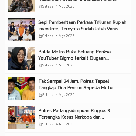
Forum 2026 UPN Veteran Jakarta”
calendar_month
Selasa, 4 Agt 2026
Sepi Pemberitaan Perkara Triliunan Rupiah
Investree, Ternyata Sudah Jatuh Vonis
calendar_month
Selasa, 4 Agt 2026
Polda Metro Buka Peluang Periksa
YouTuber Bigmo terkait Dugaan
Eksploitasi Anak
calendar_month
Selasa, 4 Agt 2026
Tak Sampai 24 Jam, Polres Tapsel
Tangkap Dua Pencuri Sepeda Motor
calendar_month
Selasa, 4 Agt 2026
Polres Padangsidimpuan Ringkus 9
Tersangka Kasus Narkoba dan
Penganiayaan
calendar_month
Selasa, 4 Agt 2026