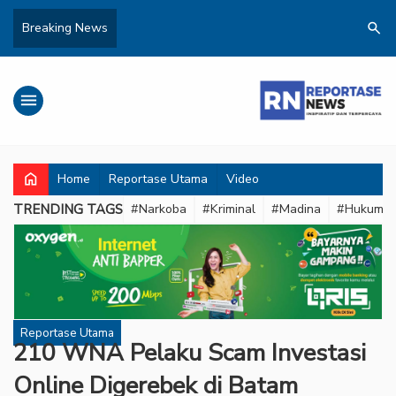
search
Breaking News
menu
home
Home
Reportase Utama
Video
TRENDING TAGS
#Narkoba
#Kriminal
#Madina
#Hukum
Reportase Utama
210 WNA Pelaku Scam Investasi
Online Digerebek di Batam