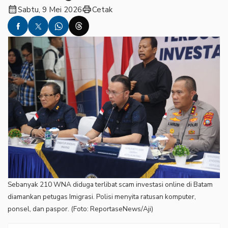
calendar_month
print
Sabtu, 9 Mei 2026
Cetak
Sebanyak 210 WNA diduga terlibat scam investasi online di Batam
diamankan petugas Imigrasi. Polisi menyita ratusan komputer,
ponsel, dan paspor. (Foto: ReportaseNews/Aji)