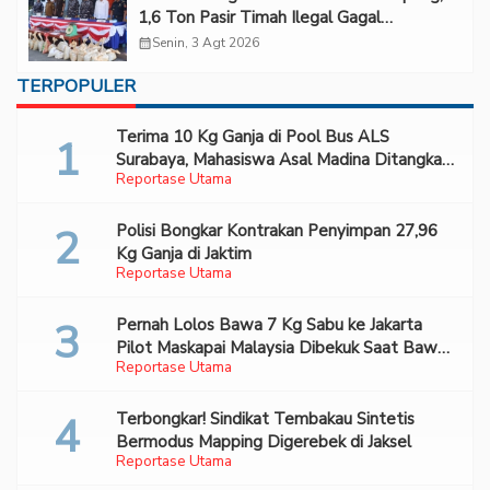
1,6 Ton Pasir Timah Ilegal Gagal
Diselundupkan
calendar_month
Senin, 3 Agt 2026
TERPOPULER
Terima 10 Kg Ganja di Pool Bus ALS
Surabaya, Mahasiswa Asal Madina Ditangkap
Reportase Utama
Bareskrim
Polisi Bongkar Kontrakan Penyimpan 27,96
Kg Ganja di Jaktim
Reportase Utama
Pernah Lolos Bawa 7 Kg Sabu ke Jakarta
Pilot Maskapai Malaysia Dibekuk Saat Bawa
Reportase Utama
70 Ribu Pil Ekstasi Di Bandara Soetta
Terbongkar! Sindikat Tembakau Sintetis
Bermodus Mapping Digerebek di Jaksel
Reportase Utama