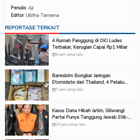
Penulis
: Aji
Editor
: Ullifna Tamama
REPORTASE TERKAIT
‎4 Rumah Panggung di OKI Ludes
Terbakar, Kerugian Capai Rp1 Miliar
calendar_month
6 jam yang lalu
Bareskrim Bongkar Jaringan
Etomidate dari Thailand, 4 Pelaku
Ditangkap
calendar_month
7 jam yang lalu
Kasus Dana Hibah Jatim, Siliwangi:
Partai Punya Tanggung Jawab Etik-
Politik
calendar_month
10 jam yang lalu