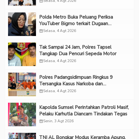
calendar_month
Selasa, 4 Agt 2026
Polda Metro Buka Peluang Periksa
YouTuber Bigmo terkait Dugaan
Eksploitasi Anak
calendar_month
Selasa, 4 Agt 2026
Tak Sampai 24 Jam, Polres Tapsel
Tangkap Dua Pencuri Sepeda Motor
calendar_month
Selasa, 4 Agt 2026
Polres Padangsidimpuan Ringkus 9
Tersangka Kasus Narkoba dan
Penganiayaan
calendar_month
Selasa, 4 Agt 2026
Kapolda Sumsel Perintahkan Patroli Masif,
Pelaku Karhutla Diancam Tindakan Tegas
calendar_month
Senin, 3 Agt 2026
TNI AL Bongkar Modus Keramba Apung,