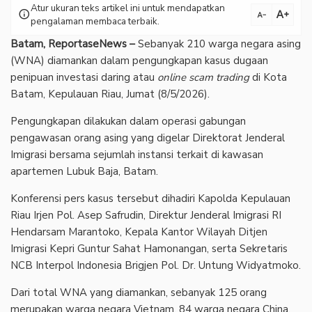
Atur ukuran teks artikel ini untuk mendapatkan
text_increase
info
text_decrease
pengalaman membaca terbaik.
Batam, ReportaseNews –
Sebanyak 210 warga negara asing
(WNA) diamankan dalam pengungkapan kasus dugaan
penipuan investasi daring atau
online scam trading
di Kota
Batam, Kepulauan Riau, Jumat (8/5/2026).
‎Pengungkapan dilakukan dalam operasi gabungan
pengawasan orang asing yang digelar Direktorat Jenderal
Imigrasi bersama sejumlah instansi terkait di kawasan
apartemen Lubuk Baja, Batam.
‎Konferensi pers kasus tersebut dihadiri Kapolda Kepulauan
Riau Irjen Pol. Asep Safrudin, Direktur Jenderal Imigrasi RI
Hendarsam Marantoko, Kepala Kantor Wilayah Ditjen
Imigrasi Kepri Guntur Sahat Hamonangan, serta Sekretaris
NCB Interpol Indonesia Brigjen Pol. Dr. Untung Widyatmoko.
‎Dari total WNA yang diamankan, sebanyak 125 orang
merupakan warga negara Vietnam, 84 warga negara China,