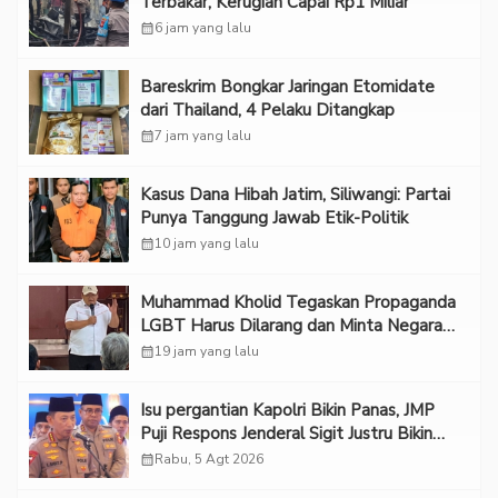
Terbakar, Kerugian Capai Rp1 Miliar
calendar_month
6 jam yang lalu
Bareskrim Bongkar Jaringan Etomidate
dari Thailand, 4 Pelaku Ditangkap
calendar_month
7 jam yang lalu
Kasus Dana Hibah Jatim, Siliwangi: Partai
Punya Tanggung Jawab Etik-Politik
calendar_month
10 jam yang lalu
Muhammad Kholid Tegaskan Propaganda
LGBT Harus Dilarang dan Minta Negara
Melindungi Korban
calendar_month
19 jam yang lalu
Isu pergantian Kapolri Bikin Panas, JMP
Puji Respons Jenderal Sigit Justru Bikin
“Adem”
calendar_month
Rabu, 5 Agt 2026