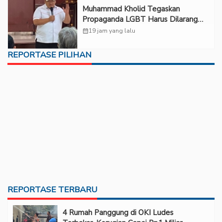
Muhammad Kholid Tegaskan
Propaganda LGBT Harus Dilarang
dan Minta Negara Melindungi Korban
calendar_month
19 jam yang lalu
REPORTASE PILIHAN
REPORTASE TERBARU
‎4 Rumah Panggung di OKI Ludes