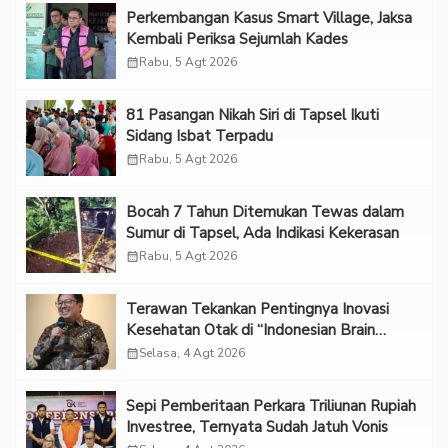
Perkembangan Kasus Smart Village, Jaksa
Kembali Periksa Sejumlah Kades
calendar_month
Rabu, 5 Agt 2026
81 Pasangan Nikah Siri di Tapsel Ikuti
Sidang Isbat Terpadu
calendar_month
Rabu, 5 Agt 2026
Bocah 7 Tahun Ditemukan Tewas dalam
Sumur di Tapsel, Ada Indikasi Kekerasan
calendar_month
Rabu, 5 Agt 2026
Terawan Tekankan Pentingnya Inovasi
Kesehatan Otak di “Indonesian Brain
Forum 2026 UPN Veteran Jakarta”
calendar_month
Selasa, 4 Agt 2026
Sepi Pemberitaan Perkara Triliunan Rupiah
Investree, Ternyata Sudah Jatuh Vonis