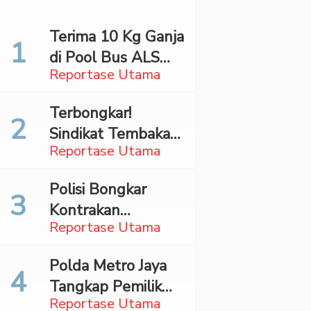
Terima 10 Kg Ganja
di Pool Bus ALS
Reportase Utama
Surabaya,
Mahasiswa Asal
Terbongkar!
Madina Ditangkap
Sindikat Tembakau
Bareskrim
Reportase Utama
Sintetis Bermodus
Mapping Digerebek
Polisi Bongkar
di Jaksel
Kontrakan
Reportase Utama
Penyimpan 27,96
Kg Ganja di Jaktim
Polda Metro Jaya
Tangkap Pemilik
Reportase Utama
Akun TikTok