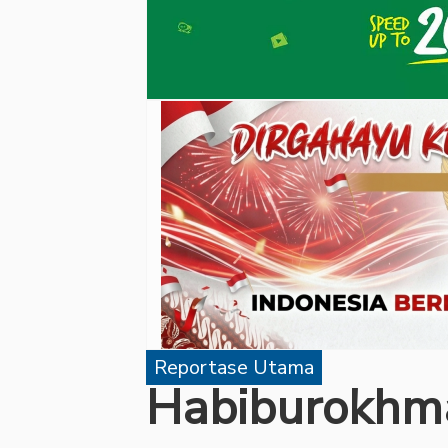
Reportase Utama
Habiburokhma