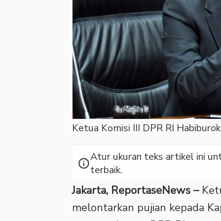
Ketua Komisi III DPR RI Habiburo
Atur ukuran teks artikel ini
info
terbaik.
Jakarta, ReportaseNews –
Ketu
melontarkan pujian kepada Kap