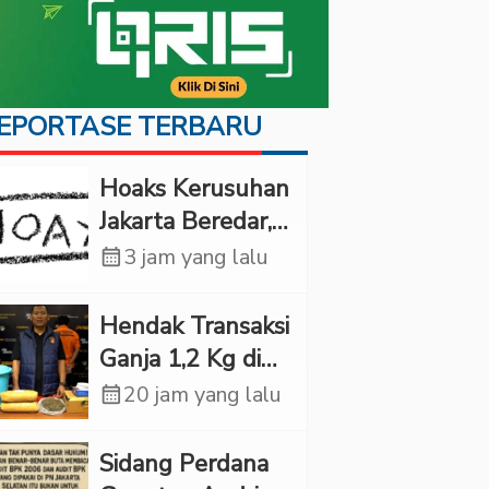
EPORTASE TERBARU
Hoaks Kerusuhan
Jakarta Beredar,
JMP: Jangan Bikin
calendar_month
3 jam yang lalu
Warga Panik
Hendak Transaksi
Ganja 1,2 Kg di
Depok, Pria Ini
calendar_month
20 jam yang lalu
Ditangkap Polda
Metro Jaya
Sidang Perdana