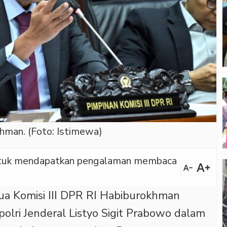
khman. (Foto: Istimewa)
 untuk mendapatkan pengalaman membaca
text_increase
text_decrease
a Komisi III DPR RI Habiburokhman
olri Jenderal Listyo Sigit Prabowo dalam