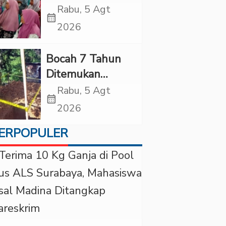
Tapsel Ikuti
Rabu, 5 Agt
calendar_month
Sidang Isbat
2026
Terpadu
Bocah 7 Tahun
Ditemukan
Tewas dalam
Rabu, 5 Agt
calendar_month
Sumur di Tapsel,
2026
Ada Indikasi
ERPOPULER
Kekerasan