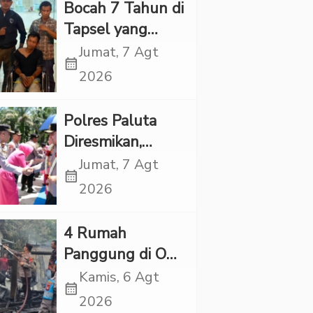
Rp6,7 Miliar
Bocah 7 Tahun di
Tapsel yang
Ditemukan
Jumat, 7 Agt
calendar_month
Tewas di Sumur
2026
Ternyata Korban
Kekerasan
Polres Paluta
Seksual
Diresmikan,
Begini
Jumat, 7 Agt
calendar_month
Tanggapan
2026
Kapolres Tapsel
‎4 Rumah
Panggung di OKI
Ludes Terbakar,
Kamis, 6 Agt
calendar_month
Kerugian Capai
2026