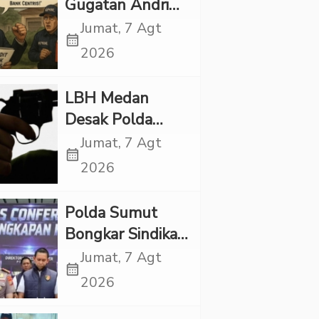
Gugatan Andri
Tedjadharma di
Jumat, 7 Agt
calendar_month
PN Cibinong,
2026
KPKNL dan
PUPN Mangkir
LBH Medan
Desak Polda
Sumut Usut
Jumat, 7 Agt
calendar_month
Kematian Winda
2026
Lorenza
Polda Sumut
Bongkar Sindikat
Scamming
Jumat, 7 Agt
calendar_month
Internasional,
2026
Korban Rugi