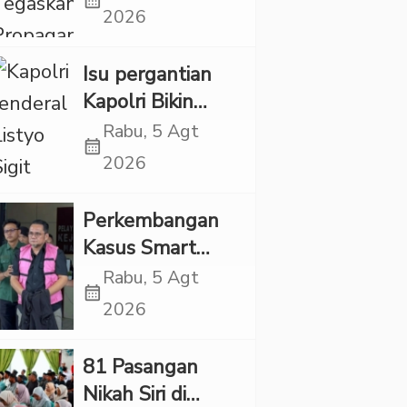
calendar_month
LGBT Harus
2026
Dilarang dan
Minta Negara
Isu pergantian
Melindungi
Kapolri Bikin
Korban
Panas, JMP Puji
Rabu, 5 Agt
calendar_month
Respons Jenderal
2026
Sigit Justru Bikin
“Adem”
Perkembangan
Kasus Smart
Village, Jaksa
Rabu, 5 Agt
calendar_month
Kembali Periksa
2026
Sejumlah Kades
81 Pasangan
Nikah Siri di