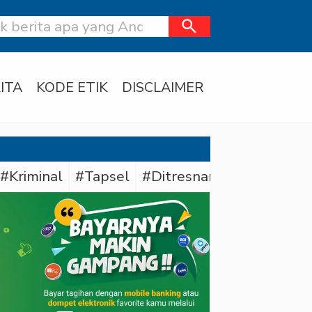
search
ITA
KODE ETIK
DISCLAIMER
#Kriminal
#Tapsel
#Ditresnarkoba Polda Me