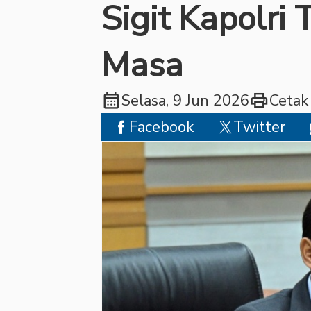
Sigit Kapolri
Masa
calendar_month
print
Selasa, 9 Jun 2026
Cetak
Facebook
Twitter