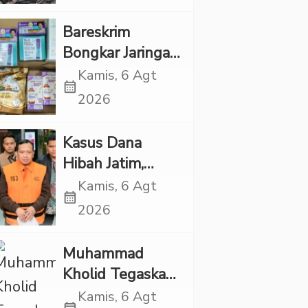
Rp1 Miliar
Bareskrim
Bongkar Jaringan
Etomidate dari
Kamis, 6 Agt
calendar_month
Thailand, 4
2026
Pelaku Ditangkap
Kasus Dana
Hibah Jatim,
Siliwangi: Partai
Kamis, 6 Agt
calendar_month
Punya Tanggung
2026
Jawab Etik-Politik
Muhammad
Kholid Tegaskan
Propaganda
Kamis, 6 Agt