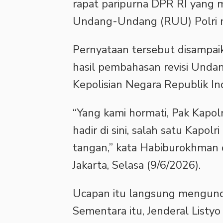
rapat paripurna DPR RI yan
Undang-Undang (RUU) Polri m
‎Pernyataan tersebut disamp
hasil pembahasan revisi Und
Kepolisian Negara Republik In
‎“Yang kami hormati, Pak Kapolr
hadir di sini, salah satu Kapolr
tangan,” kata Habiburokhman 
Jakarta, Selasa (9/6/2026).
Ucapan itu langsung mengund
Sementara itu, Jenderal Listy