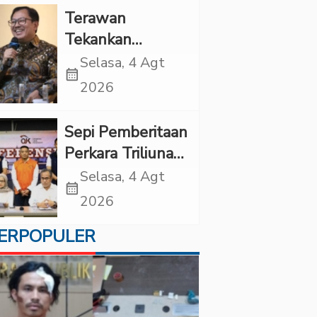
Kekerasan
Terawan
Tekankan
Pentingnya
Selasa, 4 Agt
calendar_month
Inovasi
2026
Kesehatan Otak
di “Indonesian
Sepi Pemberitaan
Brain Forum
Perkara Triliunan
2026 UPN
Rupiah Investree,
Selasa, 4 Agt
Veteran Jakarta”
calendar_month
Ternyata Sudah
2026
Jatuh Vonis
ERPOPULER