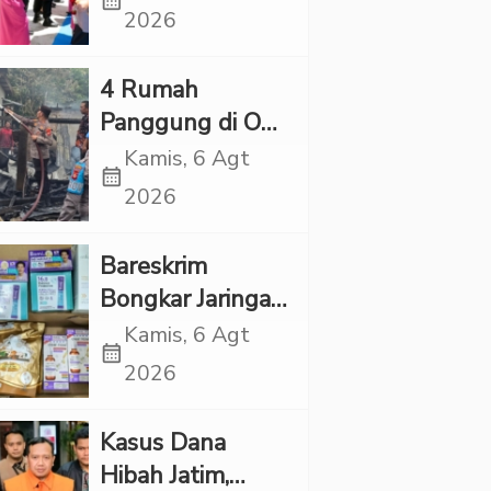
calendar_month
Tanggapan
2026
Kapolres Tapsel
‎4 Rumah
Panggung di OKI
Ludes Terbakar,
Kamis, 6 Agt
calendar_month
Kerugian Capai
2026
Rp1 Miliar
Bareskrim
Bongkar Jaringan
Etomidate dari
Kamis, 6 Agt
calendar_month
Thailand, 4
2026
Pelaku Ditangkap
Kasus Dana
Hibah Jatim,