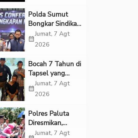
Lorenza
Polda Sumut
Bongkar Sindikat
Scamming
Jumat, 7 Agt
calendar_month
Internasional,
2026
Korban Rugi
Rp6,7 Miliar
Bocah 7 Tahun di
Tapsel yang
Ditemukan
Jumat, 7 Agt
calendar_month
Tewas di Sumur
2026
Ternyata Korban
Kekerasan
Polres Paluta
Seksual
Diresmikan,
Begini
Jumat, 7 Agt