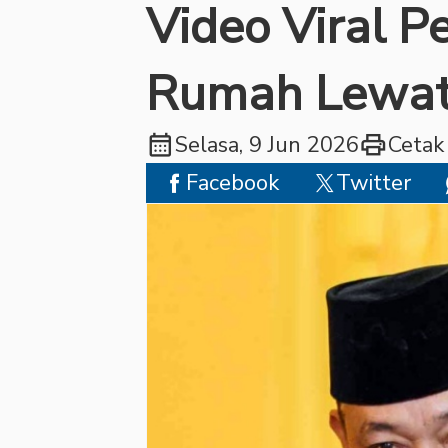
Video Viral 
Rumah Lewat
calendar_month
print
Selasa, 9 Jun 2026
Cetak
Facebook
Twitter