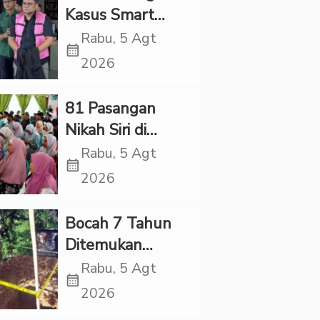
Kasus Smart
Village, Jaksa
Rabu, 5 Agt
calendar_month
Kembali Periksa
2026
Sejumlah Kades
81 Pasangan
Nikah Siri di
Tapsel Ikuti
Rabu, 5 Agt
calendar_month
Sidang Isbat
2026
Terpadu
Bocah 7 Tahun
Ditemukan
Tewas dalam
Rabu, 5 Agt
calendar_month
Sumur di Tapsel,
2026
Ada Indikasi