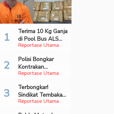
Terima 10 Kg Ganja
di Pool Bus ALS
Reportase Utama
Surabaya,
Mahasiswa Asal
Polisi Bongkar
Madina Ditangkap
Kontrakan
Bareskrim
Reportase Utama
Penyimpan 27,96
Kg Ganja di Jaktim
Terbongkar!
Sindikat Tembakau
Reportase Utama
Sintetis Bermodus
Mapping Digerebek