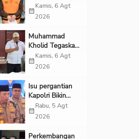
Siliwangi: Partai
Kamis, 6 Agt
calendar_month
Punya Tanggung
2026
Jawab Etik-Politik
Muhammad
Kholid Tegaskan
Propaganda
Kamis, 6 Agt
calendar_month
LGBT Harus
2026
Dilarang dan
Minta Negara
Isu pergantian
Melindungi
Kapolri Bikin
Korban
Panas, JMP Puji
Rabu, 5 Agt
calendar_month
Respons Jenderal
2026
Sigit Justru Bikin
“Adem”
Perkembangan