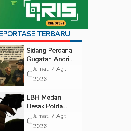
EPORTASE TERBARU
Sidang Perdana
Gugatan Andri
Tedjadharma di
Jumat, 7 Agt
calendar_month
PN Cibinong,
2026
KPKNL dan
PUPN Mangkir
LBH Medan
Desak Polda
Sumut Usut
Jumat, 7 Agt
calendar_month
Kematian Winda
2026