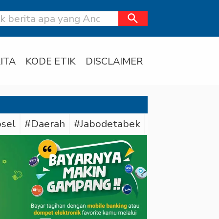
search
ITA
KODE ETIK
DISCLAIMER
sel
#Daerah
#Jabodetabek
#Polda Sumse