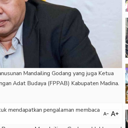
 Panusunan Mandailing Godang yang juga Ketua
ngan Adat Budaya (FPPAB) Kabupaten Madina.
 untuk mendapatkan pengalaman membaca
text_increase
text_decrease