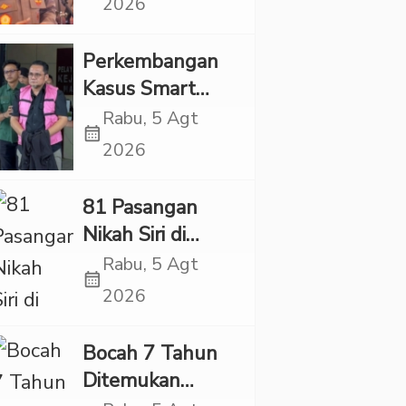
2026
Sigit Justru Bikin
“Adem”
Perkembangan
Kasus Smart
Village, Jaksa
Rabu, 5 Agt
calendar_month
Kembali Periksa
2026
Sejumlah Kades
81 Pasangan
Nikah Siri di
Tapsel Ikuti
Rabu, 5 Agt
calendar_month
Sidang Isbat
2026
Terpadu
Bocah 7 Tahun
Ditemukan