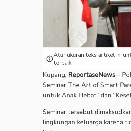
Atur ukuran teks artikel ini
info
terbaik.
Kupang,
ReportaseNews
– Po
Seminar The Art of Smart Par
untuk Anak Hebat” dan “Keseh
Seminar tersebut dimaksudk
lingkungan keluarga karena t