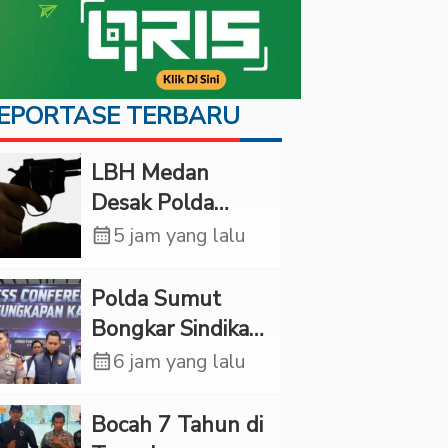
EPORTASE TERBARU
LBH Medan
Desak Polda
Sumut Usut
calendar_month
5 jam yang lalu
Kematian Winda
Lorenza
Polda Sumut
Bongkar Sindikat
Scamming
calendar_month
6 jam yang lalu
Internasional,
Korban Rugi
Bocah 7 Tahun di