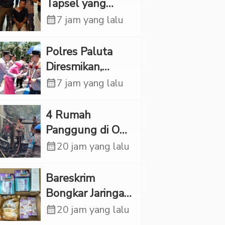
Rp6,7 Miliar
Tapsel yang
Ditemukan
calendar_month
7 jam yang lalu
Tewas di Sumur
Ternyata Korban
Polres Paluta
Kekerasan
Diresmikan,
Seksual
Begini
calendar_month
7 jam yang lalu
Tanggapan
Kapolres Tapsel
‎4 Rumah
Panggung di OKI
Ludes Terbakar,
calendar_month
20 jam yang lalu
Kerugian Capai
Rp1 Miliar
Bareskrim
Bongkar Jaringan
Etomidate dari
calendar_month
20 jam yang lalu
Thailand, 4