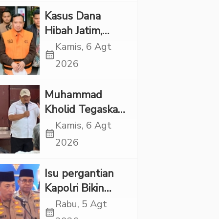
Pelaku Ditangkap
Kasus Dana
Hibah Jatim,
Siliwangi: Partai
Kamis, 6 Agt
calendar_month
Punya Tanggung
2026
Jawab Etik-Politik
Muhammad
Kholid Tegaskan
Propaganda
Kamis, 6 Agt
calendar_month
LGBT Harus
2026
Dilarang dan
Minta Negara
Isu pergantian
Melindungi
Kapolri Bikin
Korban
Panas, JMP Puji
Rabu, 5 Agt
calendar_month
Respons Jenderal