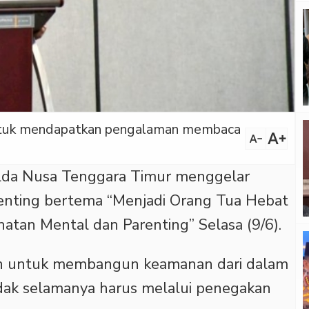
 untuk mendapatkan pengalaman membaca
text_increase
text_decrease
lda Nusa Tenggara Timur menggelar
enting bertema “Menjadi Orang Tua Hebat
atan Mental dan Parenting” Selasa (9/6).
an untuk membangun keamanan dari dalam
idak selamanya harus melalui penegakan