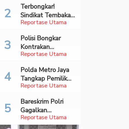
Mahasiswa Asal
Terbongkar!
Madina Ditangkap
Sindikat Tembakau
Bareskrim
Reportase Utama
Sintetis Bermodus
Mapping Digerebek
Polisi Bongkar
di Jaksel
Kontrakan
Reportase Utama
Penyimpan 27,96
Kg Ganja di Jaktim
Polda Metro Jaya
Tangkap Pemilik
Reportase Utama
Akun TikTok
Diduga Sebar
Bareskrim Polri
Hoaks Ajakan
Gagalkan
Demo Turunkan
Reportase Utama
Penyelundupan
Prabowo-Gibran
86,3 Kg Sabu, Dua