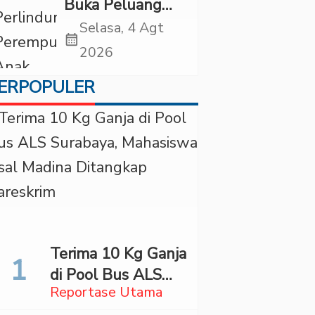
Buka Peluang
Periksa YouTuber
Selasa, 4 Agt
calendar_month
Bigmo terkait
2026
Dugaan
ERPOPULER
Eksploitasi Anak
Terima 10 Kg Ganja
di Pool Bus ALS
Reportase Utama
Surabaya,