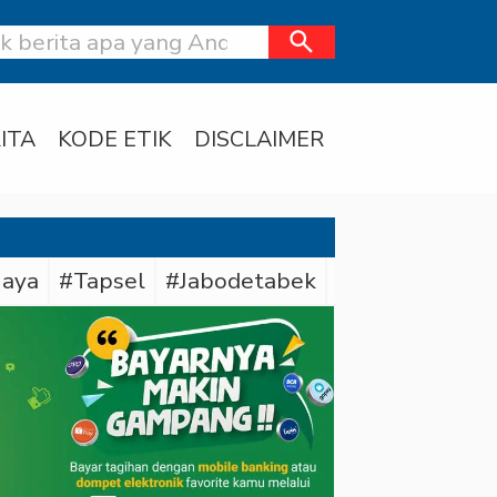
search
ITA
KODE ETIK
DISCLAIMER
Jaya
#Tapsel
#Jabodetabek
#Daerah
#Su