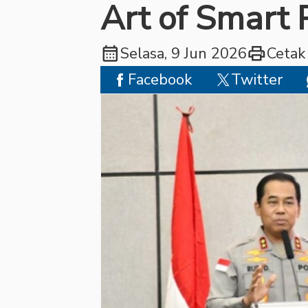
Art of Smart
calendar_month
print
Selasa, 9 Jun 2026
Cetak
Facebook
Twitter