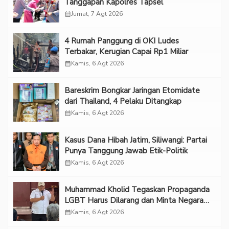
Tanggapan Kapolres Tapsel
calendar_month
Jumat, 7 Agt 2026
‎4 Rumah Panggung di OKI Ludes
Terbakar, Kerugian Capai Rp1 Miliar
calendar_month
Kamis, 6 Agt 2026
Bareskrim Bongkar Jaringan Etomidate
dari Thailand, 4 Pelaku Ditangkap
calendar_month
Kamis, 6 Agt 2026
Kasus Dana Hibah Jatim, Siliwangi: Partai
Punya Tanggung Jawab Etik-Politik
calendar_month
Kamis, 6 Agt 2026
Muhammad Kholid Tegaskan Propaganda
LGBT Harus Dilarang dan Minta Negara
Melindungi Korban
calendar_month
Kamis, 6 Agt 2026