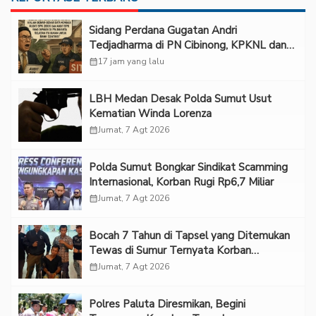
Sidang Perdana Gugatan Andri
Tedjadharma di PN Cibinong, KPKNL dan
PUPN Mangkir
calendar_month
17 jam yang lalu
LBH Medan Desak Polda Sumut Usut
Kematian Winda Lorenza
calendar_month
Jumat, 7 Agt 2026
Polda Sumut Bongkar Sindikat Scamming
Internasional, Korban Rugi Rp6,7 Miliar
calendar_month
Jumat, 7 Agt 2026
Bocah 7 Tahun di Tapsel yang Ditemukan
Tewas di Sumur Ternyata Korban
Kekerasan Seksual
calendar_month
Jumat, 7 Agt 2026
Polres Paluta Diresmikan, Begini