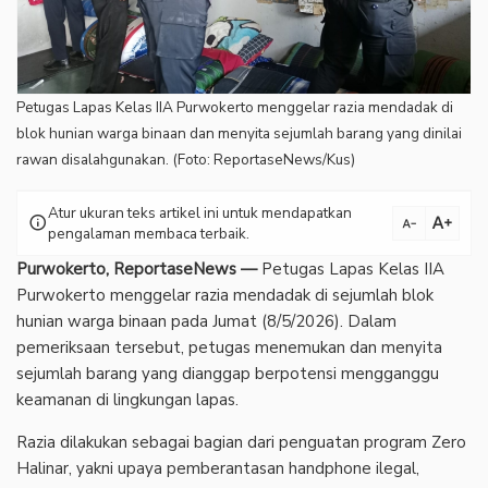
Petugas Lapas Kelas IIA Purwokerto menggelar razia mendadak di
blok hunian warga binaan dan menyita sejumlah barang yang dinilai
rawan disalahgunakan. (Foto: ReportaseNews/Kus)
Atur ukuran teks artikel ini untuk mendapatkan
text_increase
info
text_decrease
pengalaman membaca terbaik.
Purwokerto, ReportaseNews —
Petugas Lapas Kelas IIA
Purwokerto menggelar razia mendadak di sejumlah blok
hunian warga binaan pada Jumat (8/5/2026). Dalam
pemeriksaan tersebut, petugas menemukan dan menyita
sejumlah barang yang dianggap berpotensi mengganggu
keamanan di lingkungan lapas.
‎Razia dilakukan sebagai bagian dari penguatan program Zero
Halinar, yakni upaya pemberantasan handphone ilegal,