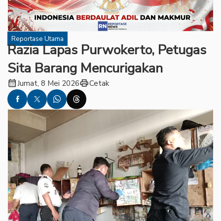
Reportase Utama
Razia Lapas Purwokerto, Petugas
Sita Barang Mencurigakan
calendar_month
print
Jumat, 8 Mei 2026
Cetak