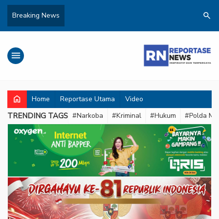
search
Breaking News
menu
home
Home
Reportase Utama
Video
TRENDING TAGS
#Narkoba
#Kriminal
#Hukum
#Polda Met