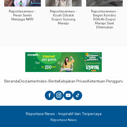
Reportasenews -
Reportasenews -
Reportasenews -
Peran Santri
Kisah Dibalik
Begini Kondisi
Menjaga NKRI
Erupsi Gunung
K0rb4n Erupsi
Marapi
Marapi Saat
Ditemukan
Beranda
Disclaimer
Index-Berita
Kebijakan Privasi
Ketentuan Pengguna
K
Reportase News - Inspiratif dan Terpercaya
Reportase News