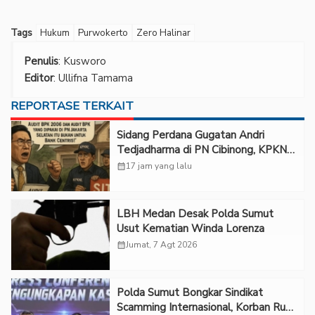
Tags
Hukum
Purwokerto
Zero Halinar
Penulis
: Kusworo
Editor
: Ullifna Tamama
REPORTASE TERKAIT
Sidang Perdana Gugatan Andri
Tedjadharma di PN Cibinong, KPKNL
dan PUPN Mangkir
calendar_month
17 jam yang lalu
LBH Medan Desak Polda Sumut
Usut Kematian Winda Lorenza
calendar_month
Jumat, 7 Agt 2026
Polda Sumut Bongkar Sindikat
Scamming Internasional, Korban Rugi