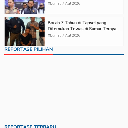
Rp6,7 Miliar
calendar_month
Jumat, 7 Agt 2026
Bocah 7 Tahun di Tapsel yang
Ditemukan Tewas di Sumur Ternyata
Korban Kekerasan Seksual
calendar_month
Jumat, 7 Agt 2026
REPORTASE PILIHAN
REPORTASE TERBARU