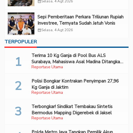
Forum 2026 UPN Veteran Jakarta”
calendar_month
Selasa, 4 Agt 2026
Sepi Pemberitaan Perkara Triliunan Rupiah
Investree, Ternyata Sudah Jatuh Vonis
calendar_month
Selasa, 4 Agt 2026
TERPOPULER
Terima 10 Kg Ganja di Pool Bus ALS
Surabaya, Mahasiswa Asal Madina Ditangkap
Reportase Utama
Bareskrim
Polisi Bongkar Kontrakan Penyimpan 27,96
Kg Ganja di Jaktim
Reportase Utama
Terbongkar! Sindikat Tembakau Sintetis
Bermodus Mapping Digerebek di Jaksel
Reportase Utama
Polda Metro Jaya Tangkap Pemilik Akun