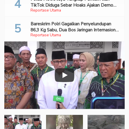
TikTok Diduga Sebar Hoaks Ajakan Demo
Reportase Utama
Turunkan Prabowo-Gibran
Bareskrim Polri Gagalkan Penyelundupan
86,3 Kg Sabu, Dua Bos Jaringan Internasional
Reportase Utama
Diburu