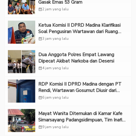
Gasak Emas 53 Gram
calendar_month
2 jam yang lalu
Ketua Komisi II DPRD Madina Klarifikasi
Soal Pengusiran Wartawan dari Ruang
RDP
calendar_month
3 jam yang lalu
Dua Anggota Polres Empat Lawang
Dipecat Akibat Narkoba dan Desersi
calendar_month
4 jam yang lalu
RDP Komisi II DPRD Madina dengan PT
Rendi, Wartawan Gosumut Diusir dari
Ruangan
calendar_month
6 jam yang lalu
Mayat Wanita Ditemukan di Kamar Kafe
Simarsayang Padangsidimpuan, Tim Inafis
Diterjunkan
calendar_month
9 jam yang lalu