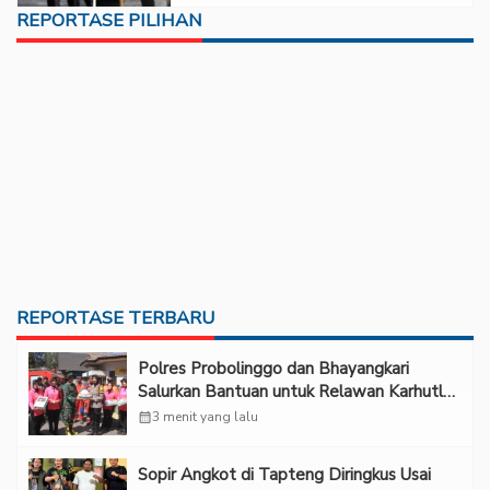
REPORTASE PILIHAN
REPORTASE TERBARU
Polres Probolinggo dan Bhayangkari
Salurkan Bantuan untuk Relawan Karhutla
TNBTS di Bromo
calendar_month
3 menit yang lalu
Sopir Angkot di Tapteng Diringkus Usai