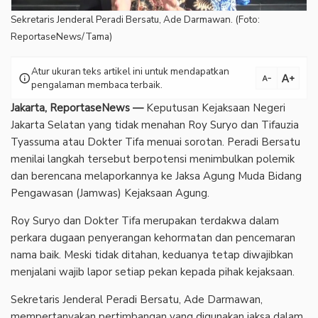
Sekretaris Jenderal Peradi Bersatu, Ade Darmawan. (Foto:
ReportaseNews/Tama)
Atur ukuran teks artikel ini untuk mendapatkan
text_increase
info
text_decrease
pengalaman membaca terbaik.
Jakarta, ReportaseNews —
Keputusan Kejaksaan Negeri
Jakarta Selatan yang tidak menahan Roy Suryo dan Tifauzia
Tyassuma atau Dokter Tifa menuai sorotan. Peradi Bersatu
menilai langkah tersebut berpotensi menimbulkan polemik
dan berencana melaporkannya ke Jaksa Agung Muda Bidang
Pengawasan (Jamwas) Kejaksaan Agung.
‎Roy Suryo dan Dokter Tifa merupakan terdakwa dalam
perkara dugaan penyerangan kehormatan dan pencemaran
nama baik. Meski tidak ditahan, keduanya tetap diwajibkan
menjalani wajib lapor setiap pekan kepada pihak kejaksaan.
‎Sekretaris Jenderal Peradi Bersatu, Ade Darmawan,
mempertanyakan pertimbangan yang digunakan jaksa dalam