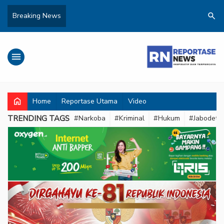
search
Breaking News
menu
home
Home
Reportase Utama
Video
TRENDING TAGS
#Narkoba
#Kriminal
#Hukum
#Jabodeta