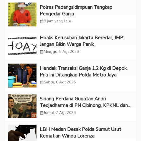
Polres Padangsidimpuan Tangkap
Pengedar Ganja
calendar_month
9 jam yang lalu
Hoaks Kerusuhan Jakarta Beredar, JMP:
Jangan Bikin Warga Panik
calendar_month
Minggu, 9 Agt 2026
Hendak Transaksi Ganja 1,2 Kg di Depok,
Pria Ini Ditangkap Polda Metro Jaya
calendar_month
Sabtu, 8 Agt 2026
Sidang Perdana Gugatan Andri
Tedjadharma di PN Cibinong, KPKNL dan
PUPN Mangkir
calendar_month
Jumat, 7 Agt 2026
LBH Medan Desak Polda Sumut Usut
Kematian Winda Lorenza