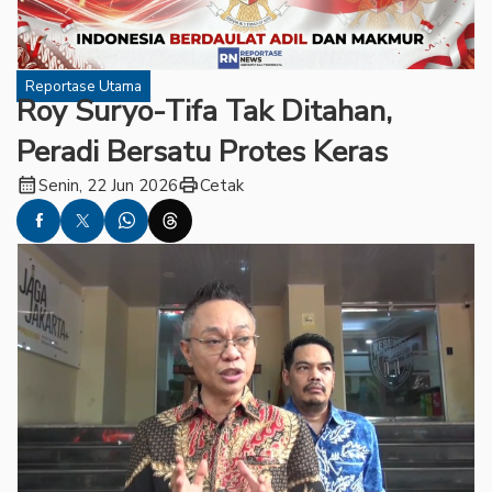
Reportase Utama
Roy Suryo-Tifa Tak Ditahan,
Peradi Bersatu Protes Keras
calendar_month
print
Senin, 22 Jun 2026
Cetak