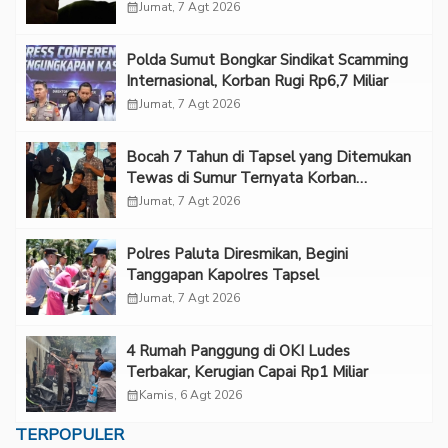
calendar_month
Jumat, 7 Agt 2026
Polda Sumut Bongkar Sindikat Scamming
Internasional, Korban Rugi Rp6,7 Miliar
calendar_month
Jumat, 7 Agt 2026
Bocah 7 Tahun di Tapsel yang Ditemukan
Tewas di Sumur Ternyata Korban
Kekerasan Seksual
calendar_month
Jumat, 7 Agt 2026
Polres Paluta Diresmikan, Begini
Tanggapan Kapolres Tapsel
calendar_month
Jumat, 7 Agt 2026
‎4 Rumah Panggung di OKI Ludes
Terbakar, Kerugian Capai Rp1 Miliar
calendar_month
Kamis, 6 Agt 2026
TERPOPULER