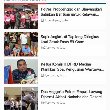
Polres Probolinggo dan Bhayangkari
Salurkan Bantuan untuk Relawan
Karhutla TNBTS di Bromo
calendar_month
3 menit yang lalu
Sopir Angkot di Tapteng Diringkus
Usai Gasak Emas 53 Gram
calendar_month
2 jam yang lalu
Ketua Komisi II DPRD Madina
Klarifikasi Soal Pengusiran Wartawan
dari Ruang RDP
calendar_month
3 jam yang lalu
Dua Anggota Polres Empat Lawang
Dipecat Akibat Narkoba dan Desersi
calendar_month
4 jam yang lalu