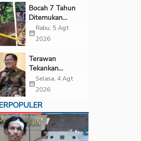
Bocah 7 Tahun
Ditemukan
Tewas dalam
Rabu, 5 Agt
calendar_month
Sumur di Tapsel,
2026
Ada Indikasi
Kekerasan
Terawan
Tekankan
Pentingnya
Selasa, 4 Agt
calendar_month
Inovasi
2026
Kesehatan Otak
ERPOPULER
di “Indonesian
Brain Forum
2026 UPN
Veteran Jakarta”