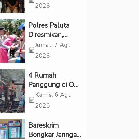
calendar_month
Tewas di Sumur
2026
Ternyata Korban
Kekerasan
Polres Paluta
Seksual
Diresmikan,
Begini
Jumat, 7 Agt
calendar_month
Tanggapan
2026
Kapolres Tapsel
‎4 Rumah
Panggung di OKI
Ludes Terbakar,
Kamis, 6 Agt
calendar_month
Kerugian Capai
2026
Rp1 Miliar
Bareskrim
Bongkar Jaringan