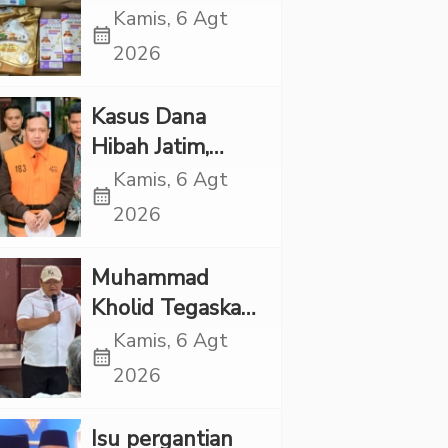
Etomidate dari
Kamis, 6 Agt
calendar_month
Thailand, 4
2026
Pelaku Ditangkap
Kasus Dana
Hibah Jatim,
Siliwangi: Partai
Kamis, 6 Agt
calendar_month
Punya Tanggung
2026
Jawab Etik-Politik
Muhammad
Kholid Tegaskan
Propaganda
Kamis, 6 Agt
calendar_month
LGBT Harus
2026
Dilarang dan
Minta Negara
Isu pergantian