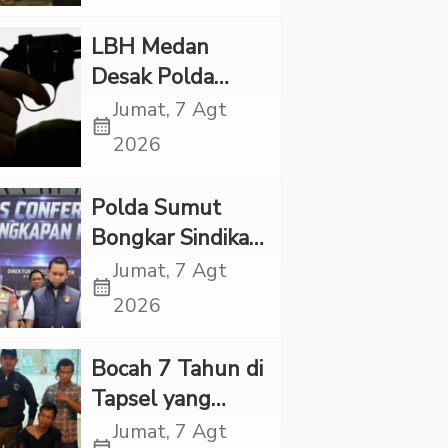
KPKNL dan
PUPN Mangkir
LBH Medan
Desak Polda
Sumut Usut
Jumat, 7 Agt
calendar_month
Kematian Winda
2026
Lorenza
Polda Sumut
Bongkar Sindikat
Scamming
Jumat, 7 Agt
calendar_month
Internasional,
2026
Korban Rugi
Rp6,7 Miliar
Bocah 7 Tahun di
Tapsel yang
Ditemukan
Jumat, 7 Agt