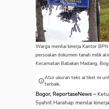
Warga menilai kinerja Kantor BP
persoalan dokumen tanah milik a
Kecamatan Babakan Madang, Bogor
Atur ukuran teks artikel ini
info
terbaik.
Bogor, ReportaseNews –
Ketu
Syahril Harahap menilai kiner