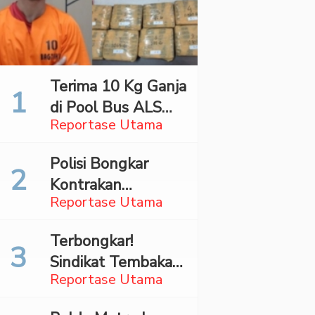
Terima 10 Kg Ganja
di Pool Bus ALS
Reportase Utama
Surabaya,
Mahasiswa Asal
Polisi Bongkar
Madina Ditangkap
Kontrakan
Bareskrim
Reportase Utama
Penyimpan 27,96
Kg Ganja di Jaktim
Terbongkar!
Sindikat Tembakau
Reportase Utama
Sintetis Bermodus
Mapping Digerebek