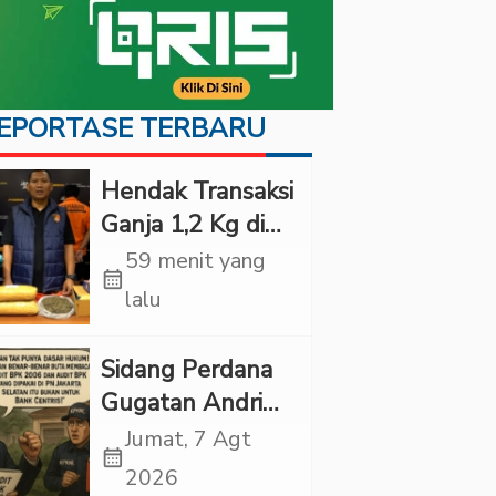
EPORTASE TERBARU
Hendak Transaksi
Ganja 1,2 Kg di
Depok, Pria Ini
59 menit yang
calendar_month
Ditangkap Polda
lalu
Metro Jaya
Sidang Perdana
Gugatan Andri
Tedjadharma di
Jumat, 7 Agt
calendar_month
PN Cibinong,
2026