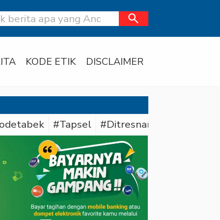
search
ITA
KODE ETIK
DISCLAIMER
odetabek
#Tapsel
#Ditresnarkoba Polda Me