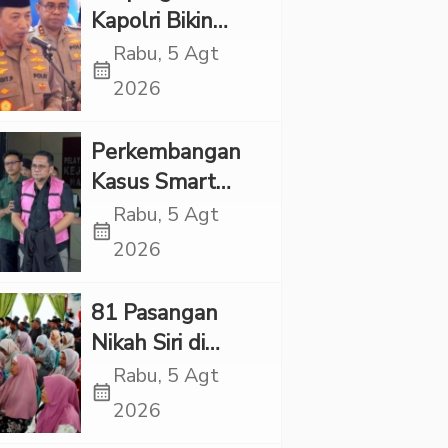
Melindungi
Kapolri Bikin
Korban
Panas, JMP Puji
Rabu, 5 Agt
calendar_month
Respons Jenderal
2026
Sigit Justru Bikin
“Adem”
Perkembangan
Kasus Smart
Village, Jaksa
Rabu, 5 Agt
calendar_month
Kembali Periksa
2026
Sejumlah Kades
81 Pasangan
Nikah Siri di
Tapsel Ikuti
Rabu, 5 Agt
calendar_month
Sidang Isbat
2026
Terpadu