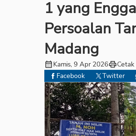
1 yang Engga
Persoalan Ta
Madang
calendar_month
print
Kamis, 9 Apr 2026
Cetak
Facebook
Twitter