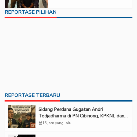
REPORTASE PILIHAN
REPORTASE TERBARU
Sidang Perdana Gugatan Andri
Tedjadharma di PN Cibinong, KPKNL dan
PUPN Mangkir
calendar_month
15 jam yang lalu