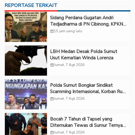
REPORTASE TERKAIT
Sidang Perdana Gugatan Andri
Tedjadharma di PN Cibinong, KPKNL
dan PUPN Mangkir
calendar_month
15 jam yang lalu
LBH Medan Desak Polda Sumut
Usut Kematian Winda Lorenza
calendar_month
Jumat, 7 Agt 2026
Polda Sumut Bongkar Sindikat
Scamming Internasional, Korban Rugi
Rp6,7 Miliar
calendar_month
Jumat, 7 Agt 2026
Bocah 7 Tahun di Tapsel yang
Ditemukan Tewas di Sumur Ternyata
Korban Kekerasan Seksual
calendar_month
Jumat, 7 Agt 2026