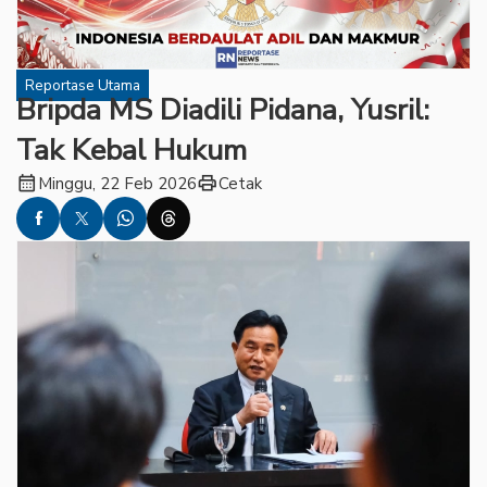
Reportase Utama
Bripda MS Diadili Pidana, Yusril:
Tak Kebal Hukum
calendar_month
print
Minggu, 22 Feb 2026
Cetak