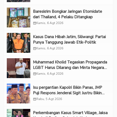
Bareskrim Bongkar Jaringan Etomidate
dari Thailand, 4 Pelaku Ditangkap
calendar_month
Kamis, 6 Agt 2026
Kasus Dana Hibah Jatim, Siliwangi: Partai
Punya Tanggung Jawab Etik-Politik
calendar_month
Kamis, 6 Agt 2026
Muhammad Kholid Tegaskan Propaganda
LGBT Harus Dilarang dan Minta Negara
Melindungi Korban
calendar_month
Kamis, 6 Agt 2026
Isu pergantian Kapolri Bikin Panas, JMP
Puji Respons Jenderal Sigit Justru Bikin
“Adem”
calendar_month
Rabu, 5 Agt 2026
Perkembangan Kasus Smart Village, Jaksa