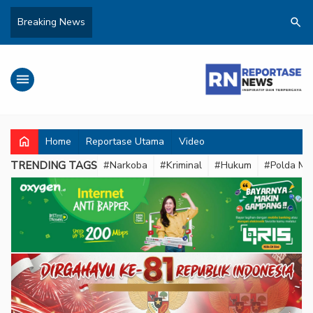
search
Breaking News
menu
home
Home
Reportase Utama
Video
TRENDING TAGS
#Narkoba
#Kriminal
#Hukum
#Polda Met