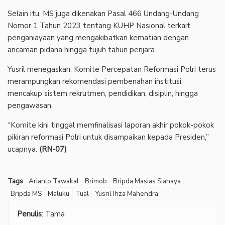
‎Selain itu, MS juga dikenakan Pasal 466 Undang-Undang
Nomor 1 Tahun 2023 tentang KUHP Nasional terkait
penganiayaan yang mengakibatkan kematian dengan
ancaman pidana hingga tujuh tahun penjara.
‎Yusril menegaskan, Komite Percepatan Reformasi Polri terus
merampungkan rekomendasi pembenahan institusi,
mencakup sistem rekrutmen, pendidikan, disiplin, hingga
pengawasan.
‎“Komite kini tinggal memfinalisasi laporan akhir pokok-pokok
pikiran reformasi Polri untuk disampaikan kepada Presiden,”
ucapnya.
(RN-07)
Tags
Arianto Tawakal
Brimob
Bripda Masias Siahaya
Bripda MS
Maluku
Tual
Yusril Ihza Mahendra
Penulis
: Tama