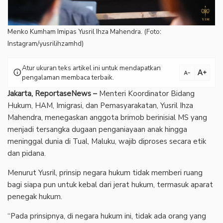
‎Menko Kumham Imipas Yusril Ihza Mahendra. (Foto:
Instagram/yusrilihzamhd)
Atur ukuran teks artikel ini untuk mendapatkan
text_increase
info
text_decrease
pengalaman membaca terbaik.
Jakarta, ReportaseNews –
Menteri Koordinator Bidang
Hukum, HAM, Imigrasi, dan Pemasyarakatan, Yusril Ihza
Mahendra, menegaskan anggota brimob berinisial MS yang
menjadi tersangka dugaan penganiayaan anak hingga
meninggal dunia di Tual, Maluku, wajib diproses secara etik
dan pidana.
‎Menurut Yusril, prinsip negara hukum tidak memberi ruang
bagi siapa pun untuk kebal dari jerat hukum, termasuk aparat
penegak hukum.
‎“Pada prinsipnya, di negara hukum ini, tidak ada orang yang