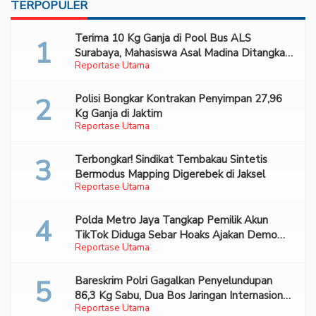
TERPOPULER
Terima 10 Kg Ganja di Pool Bus ALS
Surabaya, Mahasiswa Asal Madina Ditangkap
Reportase Utama
Bareskrim
Polisi Bongkar Kontrakan Penyimpan 27,96
Kg Ganja di Jaktim
Reportase Utama
Terbongkar! Sindikat Tembakau Sintetis
Bermodus Mapping Digerebek di Jaksel
Reportase Utama
Polda Metro Jaya Tangkap Pemilik Akun
TikTok Diduga Sebar Hoaks Ajakan Demo
Reportase Utama
Turunkan Prabowo-Gibran
Bareskrim Polri Gagalkan Penyelundupan
86,3 Kg Sabu, Dua Bos Jaringan Internasional
Reportase Utama
Diburu