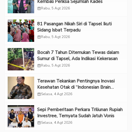
Kembali Periksa Sejumlah Kades
calendar_month
Rabu, 5 Agt 2026
81 Pasangan Nikah Siri di Tapsel Ikuti
Sidang Isbat Terpadu
calendar_month
Rabu, 5 Agt 2026
Bocah 7 Tahun Ditemukan Tewas dalam
Sumur di Tapsel, Ada Indikasi Kekerasan
calendar_month
Rabu, 5 Agt 2026
Terawan Tekankan Pentingnya Inovasi
Kesehatan Otak di “Indonesian Brain
Forum 2026 UPN Veteran Jakarta”
calendar_month
Selasa, 4 Agt 2026
Sepi Pemberitaan Perkara Triliunan Rupiah
Investree, Ternyata Sudah Jatuh Vonis
calendar_month
Selasa, 4 Agt 2026