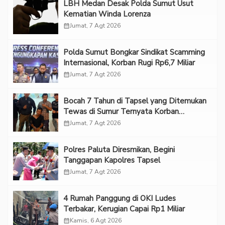
LBH Medan Desak Polda Sumut Usut
Kematian Winda Lorenza
calendar_month
Jumat, 7 Agt 2026
Polda Sumut Bongkar Sindikat Scamming
Internasional, Korban Rugi Rp6,7 Miliar
calendar_month
Jumat, 7 Agt 2026
Bocah 7 Tahun di Tapsel yang Ditemukan
Tewas di Sumur Ternyata Korban
Kekerasan Seksual
calendar_month
Jumat, 7 Agt 2026
Polres Paluta Diresmikan, Begini
Tanggapan Kapolres Tapsel
calendar_month
Jumat, 7 Agt 2026
‎4 Rumah Panggung di OKI Ludes
Terbakar, Kerugian Capai Rp1 Miliar
calendar_month
Kamis, 6 Agt 2026