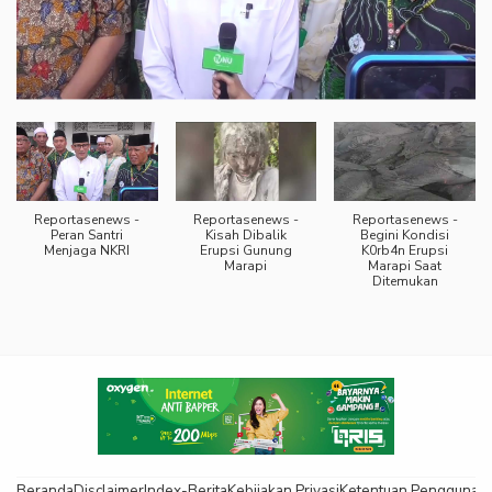
Reportasenews -
Reportasenews -
Reportasenews -
Peran Santri
Kisah Dibalik
Begini Kondisi
Menjaga NKRI
Erupsi Gunung
K0rb4n Erupsi
Marapi
Marapi Saat
Ditemukan
Beranda
Disclaimer
Index-Berita
Kebijakan Privasi
Ketentuan Pengguna
K