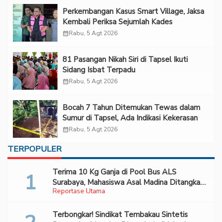
Perkembangan Kasus Smart Village, Jaksa
Kembali Periksa Sejumlah Kades
calendar_month
Rabu, 5 Agt 2026
81 Pasangan Nikah Siri di Tapsel Ikuti
Sidang Isbat Terpadu
calendar_month
Rabu, 5 Agt 2026
Bocah 7 Tahun Ditemukan Tewas dalam
Sumur di Tapsel, Ada Indikasi Kekerasan
calendar_month
Rabu, 5 Agt 2026
TERPOPULER
Terima 10 Kg Ganja di Pool Bus ALS
Surabaya, Mahasiswa Asal Madina Ditangkap
Reportase Utama
Bareskrim
Terbongkar! Sindikat Tembakau Sintetis