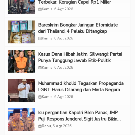
Terbakar, Kerugian Capai Rp1 Miliar
calendar_month
Kamis, 6 Agt 2026
Bareskrim Bongkar Jaringan Etomidate
dari Thailand, 4 Pelaku Ditangkap
calendar_month
Kamis, 6 Agt 2026
Kasus Dana Hibah Jatim, Siliwangi: Partai
Punya Tanggung Jawab Etik-Politik
calendar_month
Kamis, 6 Agt 2026
Muhammad Kholid Tegaskan Propaganda
LGBT Harus Dilarang dan Minta Negara
Melindungi Korban
calendar_month
Kamis, 6 Agt 2026
Isu pergantian Kapolri Bikin Panas, JMP
Puji Respons Jenderal Sigit Justru Bikin
“Adem”
calendar_month
Rabu, 5 Agt 2026