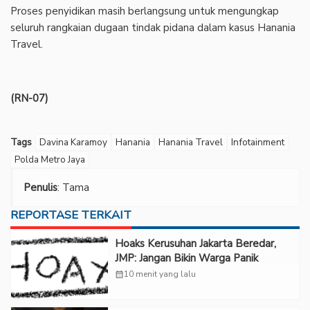
‎Proses penyidikan masih berlangsung untuk mengungkap
seluruh rangkaian dugaan tindak pidana dalam kasus Hanania
Travel.
(RN-07)
Tags
Davina Karamoy
Hanania
Hanania Travel
Infotainment
Polda Metro Jaya
Penulis
: Tama
REPORTASE TERKAIT
Hoaks Kerusuhan Jakarta Beredar,
JMP: Jangan Bikin Warga Panik
calendar_month
10 menit yang lalu