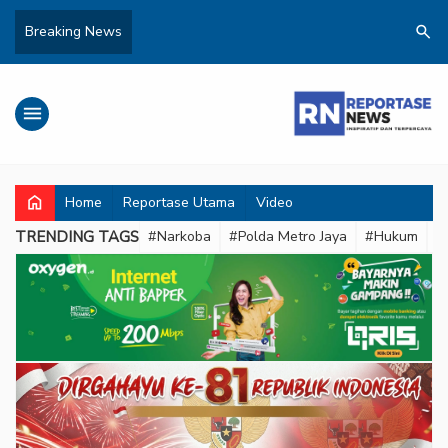
search
Breaking News
menu
home
Home
Reportase Utama
Video
TRENDING TAGS
#Narkoba
#Polda Metro Jaya
#Hukum
#