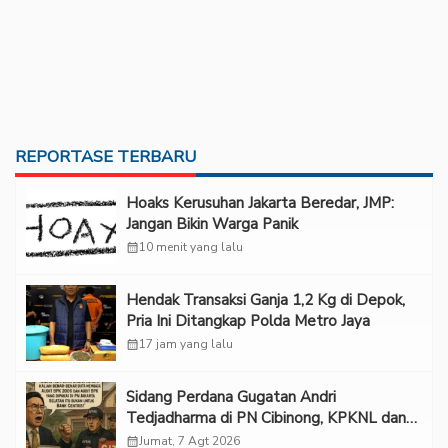
REPORTASE TERBARU
Hoaks Kerusuhan Jakarta Beredar, JMP:
Jangan Bikin Warga Panik
calendar_month
10 menit yang lalu
Hendak Transaksi Ganja 1,2 Kg di Depok,
Pria Ini Ditangkap Polda Metro Jaya
calendar_month
17 jam yang lalu
Sidang Perdana Gugatan Andri
Tedjadharma di PN Cibinong, KPKNL dan
PUPN Mangkir
calendar_month
Jumat, 7 Agt 2026