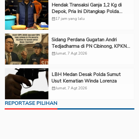
Hendak Transaksi Ganja 1,2 Kg di
Depok, Pria Ini Ditangkap Polda
Metro Jaya
calendar_month
17 jam yang lalu
Sidang Perdana Gugatan Andri
Tedjadharma di PN Cibinong, KPKNL
dan PUPN Mangkir
calendar_month
Jumat, 7 Agt 2026
LBH Medan Desak Polda Sumut
Usut Kematian Winda Lorenza
calendar_month
Jumat, 7 Agt 2026
REPORTASE PILIHAN