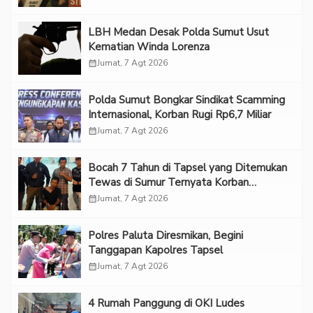
LBH Medan Desak Polda Sumut Usut
Kematian Winda Lorenza
calendar_month
Jumat, 7 Agt 2026
Polda Sumut Bongkar Sindikat Scamming
Internasional, Korban Rugi Rp6,7 Miliar
calendar_month
Jumat, 7 Agt 2026
Bocah 7 Tahun di Tapsel yang Ditemukan
Tewas di Sumur Ternyata Korban
Kekerasan Seksual
calendar_month
Jumat, 7 Agt 2026
Polres Paluta Diresmikan, Begini
Tanggapan Kapolres Tapsel
calendar_month
Jumat, 7 Agt 2026
‎4 Rumah Panggung di OKI Ludes