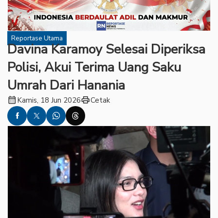
Reportase Utama
Davina Karamoy Selesai Diperiksa
Polisi, Akui Terima Uang Saku
Umrah Dari Hanania
calendar_month
print
Kamis, 18 Jun 2026
Cetak