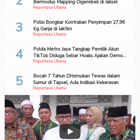
Bermodus Mapping Digerebek di Jaksel
Reportase Utama
Polisi Bongkar Kontrakan Penyimpan 27,96
Kg Ganja di Jaktim
Reportase Utama
Polda Metro Jaya Tangkap Pemilik Akun
TikTok Diduga Sebar Hoaks Ajakan Demo
Reportase Utama
Turunkan Prabowo-Gibran
Bocah 7 Tahun Ditemukan Tewas dalam
Sumur di Tapsel, Ada Indikasi Kekerasan
Reportase Utama