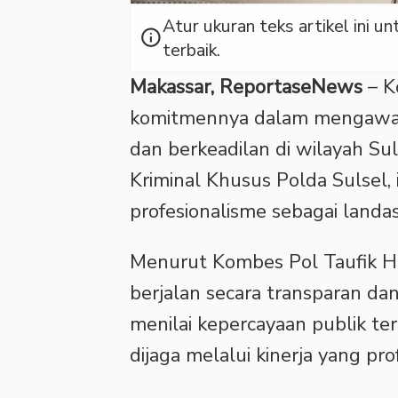
Atur ukuran teks artikel ini
info
terbaik.
Makassar, ReportaseNews
– K
komitmennya dalam mengawal 
dan berkeadilan di wilayah Su
Kriminal Khusus Polda Sulsel,
profesionalisme sebagai land
Menurut Kombes Pol Taufik H
berjalan secara transparan dan
menilai kepercayaan publik te
dijaga melalui kinerja yang pr