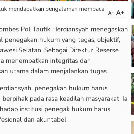
 untuk mendapatkan pengalaman membaca
text_increase
text_decrease
ombes Pol Taufik Herdiansyah menegaskan
penegakan hukum yang tegas, objektif,
lawesi Selatan. Sebagai Direktur Reserse
 ia menempatkan integritas dan
asan utama dalam menjalankan tugas.
erdiansyah, penegakan hukum harus
 berpihak pada rasa keadilan masyarakat. Ia
rhadap institusi penegak hukum harus
ofesional dan akuntabel.