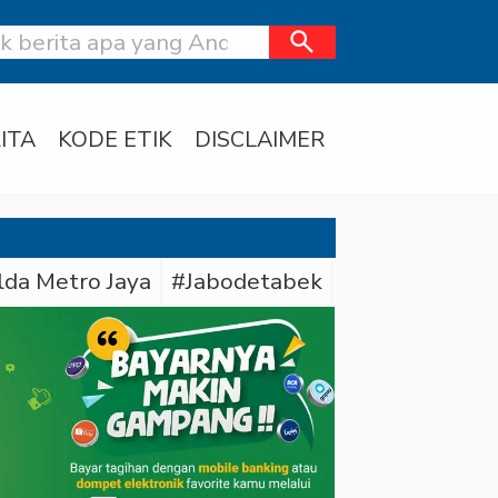
search
ITA
KODE ETIK
DISCLAIMER
lda Metro Jaya
#Jabodetabek
#Bareskrim Pol