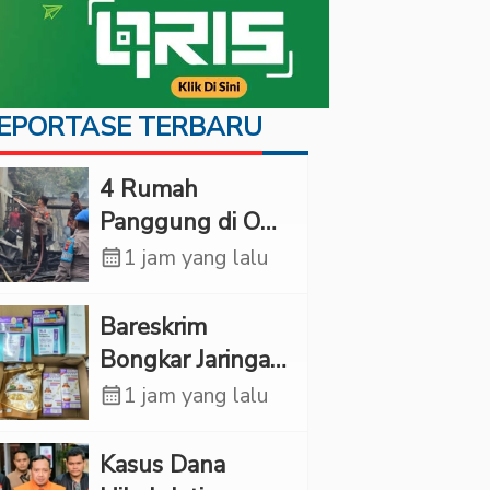
EPORTASE TERBARU
‎4 Rumah
Panggung di OKI
Ludes Terbakar,
calendar_month
1 jam yang lalu
Kerugian Capai
Rp1 Miliar
Bareskrim
Bongkar Jaringan
Etomidate dari
calendar_month
1 jam yang lalu
Thailand, 4
Pelaku Ditangkap
Kasus Dana