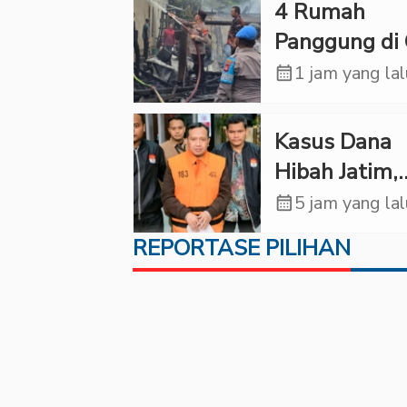
‎4 Rumah
Panggung di 
Ludes Terbak
calendar_month
1 jam yang la
Kerugian Cap
Rp1 Miliar
Kasus Dana
Hibah Jatim,
Siliwangi: Pa
calendar_month
5 jam yang la
Punya Tangg
REPORTASE PILIHAN
Jawab Etik-
Politik