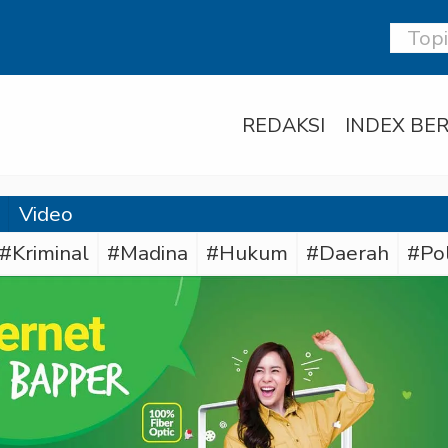
REDAKSI
INDEX BER
Video
#Kriminal
#Madina
#Hukum
#Daerah
#Po