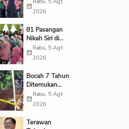
Village, Jaksa
Rabu, 5 Agt
calendar_month
Kembali Periksa
2026
Sejumlah Kades
81 Pasangan
Nikah Siri di
Tapsel Ikuti
Rabu, 5 Agt
calendar_month
Sidang Isbat
2026
Terpadu
Bocah 7 Tahun
Ditemukan
Tewas dalam
Rabu, 5 Agt
calendar_month
Sumur di Tapsel,
2026
Ada Indikasi
Kekerasan
Terawan