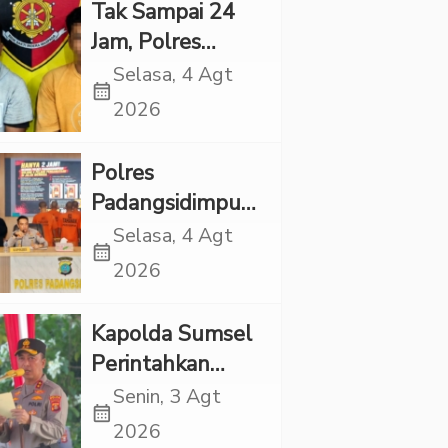
Eksploitasi Anak
Tak Sampai 24
Jam, Polres
Tapsel Tangkap
Selasa, 4 Agt
calendar_month
Dua Pencuri
2026
Sepeda Motor
Polres
Padangsidimpuan
Ringkus 9
Selasa, 4 Agt
calendar_month
Tersangka Kasus
2026
Narkoba dan
Penganiayaan
Kapolda Sumsel
Perintahkan
Patroli Masif,
Senin, 3 Agt
calendar_month
Pelaku Karhutla
2026