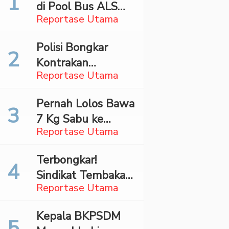
di Pool Bus ALS
Reportase Utama
Surabaya,
Mahasiswa Asal
Polisi Bongkar
Madina Ditangkap
Kontrakan
Bareskrim
Reportase Utama
Penyimpan 27,96
Kg Ganja di Jaktim
Pernah Lolos Bawa
7 Kg Sabu ke
Reportase Utama
Jakarta Pilot
Maskapai Malaysia
Terbongkar!
Dibekuk Saat Bawa
Sindikat Tembakau
70 Ribu Pil Ekstasi
Reportase Utama
Sintetis Bermodus
Di Bandara Soetta
Mapping Digerebek
Kepala BKPSDM
di Jaksel