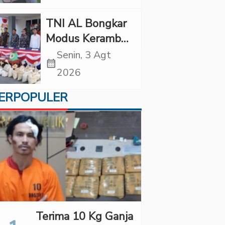
Diancam
Tindakan Tegas
TNI AL Bongkar
Modus Keramba
Apung, 1,6 Ton
Senin, 3 Agt
calendar_month
Pasir Timah
2026
Ilegal Gagal
ERPOPULER
Diselundupkan
Terima 10 Kg Ganja