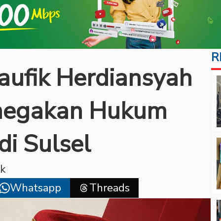
R
aufik Herdiansyah
negakan Hukum
di Sulsel
k
Whatsapp
Threads