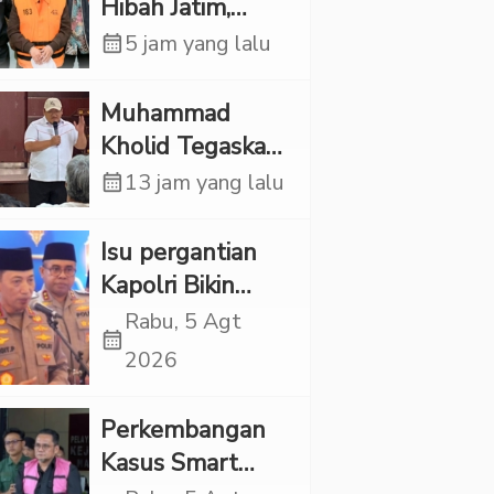
Hibah Jatim,
Siliwangi: Partai
calendar_month
5 jam yang lalu
Punya Tanggung
Jawab Etik-Politik
Muhammad
Kholid Tegaskan
Propaganda
calendar_month
13 jam yang lalu
LGBT Harus
Dilarang dan
Isu pergantian
Minta Negara
Kapolri Bikin
Melindungi
Panas, JMP Puji
Rabu, 5 Agt
calendar_month
Korban
Respons Jenderal
2026
Sigit Justru Bikin
“Adem”
Perkembangan
Kasus Smart