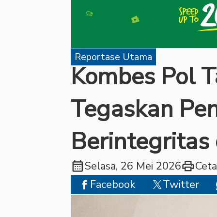
Reportase Utama
Kombes Pol T
Tegaskan Pe
Berintegritas 
calendar_month
print
Selasa, 26 Mei 2026
Ceta
Facebook
Twitter