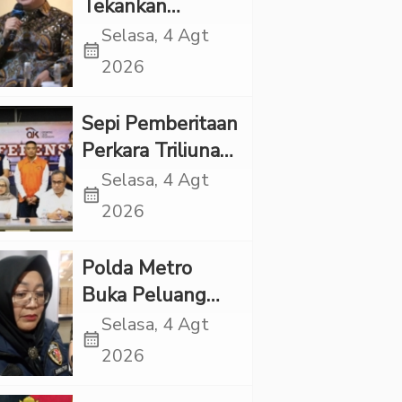
Tekankan
Pentingnya
Selasa, 4 Agt
calendar_month
Inovasi
2026
Kesehatan Otak
di “Indonesian
Sepi Pemberitaan
Brain Forum
Perkara Triliunan
2026 UPN
Rupiah Investree,
Selasa, 4 Agt
Veteran Jakarta”
calendar_month
Ternyata Sudah
2026
Jatuh Vonis
Polda Metro
Buka Peluang
Periksa YouTuber
Selasa, 4 Agt
calendar_month
Bigmo terkait
2026
Dugaan