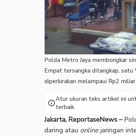
Polda Metro Jaya membongkar sindi
Empat tersangka ditangkap, sat
diperkirakan melampaui Rp2 mili
Atur ukuran teks artikel ini
info
terbaik.
Jakarta, ReportaseNews –
Pold
daring atau
online
jaringan int