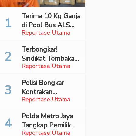
Terima 10 Kg Ganja
di Pool Bus ALS
Reportase Utama
Surabaya,
Mahasiswa Asal
Terbongkar!
Madina Ditangkap
Sindikat Tembakau
Bareskrim
Reportase Utama
Sintetis Bermodus
Mapping Digerebek
Polisi Bongkar
di Jaksel
Kontrakan
Reportase Utama
Penyimpan 27,96
Kg Ganja di Jaktim
Polda Metro Jaya
Tangkap Pemilik
Reportase Utama
Akun TikTok