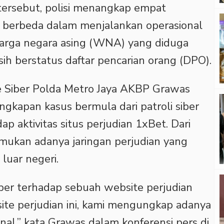
ersebut, polisi menangkap empat
n berbeda dalam menjalankan operasional
warga negara asing (WNA) yang diduga
h berstatus daftar pencarian orang (DPO).
se Siber Polda Metro Jaya AKBP Grawas
gkapan kasus bermula dari patroli siber
ap aktivitas situs perjudian 1xBet. Dari
emukan adanya jaringan perjudian yang
luar negeri.
siber terhadap sebuah website perjudian
ite perjudian ini, kami mengungkap adanya
ional,” kata Grawas dalam konferensi pers di