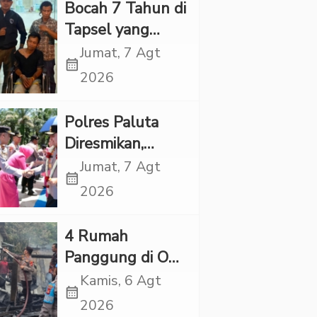
Rp6,7 Miliar
Bocah 7 Tahun di
Tapsel yang
Ditemukan
Jumat, 7 Agt
calendar_month
Tewas di Sumur
2026
Ternyata Korban
Kekerasan
Polres Paluta
Seksual
Diresmikan,
Begini
Jumat, 7 Agt
calendar_month
Tanggapan
2026
Kapolres Tapsel
‎4 Rumah
Panggung di OKI
Ludes Terbakar,
Kamis, 6 Agt
calendar_month
Kerugian Capai
2026