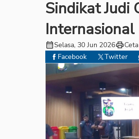
Sindikat Judi
Internasional
calendar_month
print
Selasa, 30 Jun 2026
Ceta
Facebook
Twitter