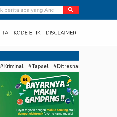
search
ITA
KODE ETIK
DISCLAIMER
#Kriminal
#Tapsel
#Ditresnarkoba Polda Me