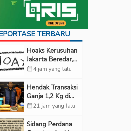
EPORTASE TERBARU
Hoaks Kerusuhan
Jakarta Beredar,
JMP: Jangan Bikin
calendar_month
4 jam yang lalu
Warga Panik
Hendak Transaksi
Ganja 1,2 Kg di
Depok, Pria Ini
calendar_month
21 jam yang lalu
Ditangkap Polda
Metro Jaya
Sidang Perdana