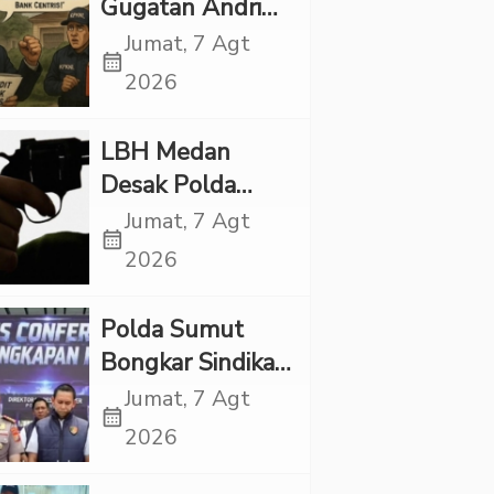
Gugatan Andri
Tedjadharma di
Jumat, 7 Agt
calendar_month
PN Cibinong,
2026
KPKNL dan
PUPN Mangkir
LBH Medan
Desak Polda
Sumut Usut
Jumat, 7 Agt
calendar_month
Kematian Winda
2026
Lorenza
Polda Sumut
Bongkar Sindikat
Scamming
Jumat, 7 Agt
calendar_month
Internasional,
2026
Korban Rugi