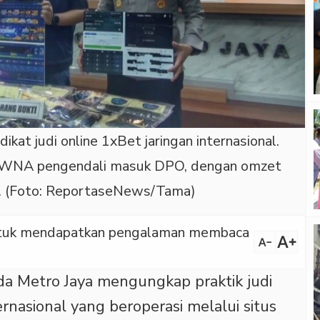
kat judi online 1xBet jaringan internasional.
u WNA pengendali masuk DPO, dengan omzet
ar. (Foto: ReportaseNews/Tama)
 untuk mendapatkan pengalaman membaca
text_increase
text_decrease
a Metro Jaya mengungkap praktik judi
ernasional yang beroperasi melalui situs