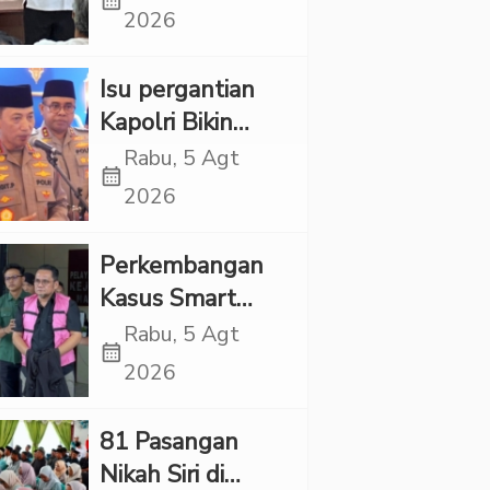
calendar_month
LGBT Harus
2026
Dilarang dan
Minta Negara
Isu pergantian
Melindungi
Kapolri Bikin
Korban
Panas, JMP Puji
Rabu, 5 Agt
calendar_month
Respons Jenderal
2026
Sigit Justru Bikin
“Adem”
Perkembangan
Kasus Smart
Village, Jaksa
Rabu, 5 Agt
calendar_month
Kembali Periksa
2026
Sejumlah Kades
81 Pasangan
Nikah Siri di