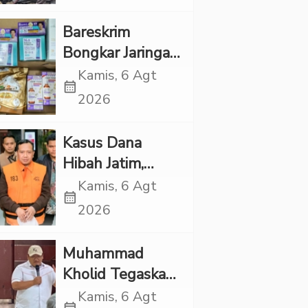
Rp1 Miliar
Bareskrim
Bongkar Jaringan
Etomidate dari
Kamis, 6 Agt
calendar_month
Thailand, 4
2026
Pelaku Ditangkap
Kasus Dana
Hibah Jatim,
Siliwangi: Partai
Kamis, 6 Agt
calendar_month
Punya Tanggung
2026
Jawab Etik-Politik
Muhammad
Kholid Tegaskan
Propaganda
Kamis, 6 Agt