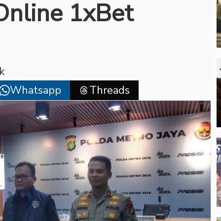
 Online 1xBet
k
Whatsapp
Threads