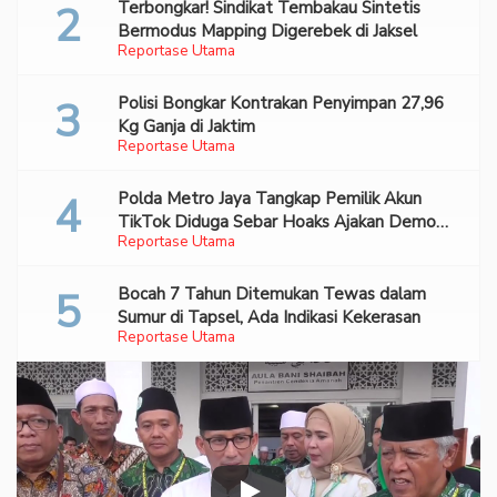
Terbongkar! Sindikat Tembakau Sintetis
Bermodus Mapping Digerebek di Jaksel
Reportase Utama
Polisi Bongkar Kontrakan Penyimpan 27,96
Kg Ganja di Jaktim
Reportase Utama
Polda Metro Jaya Tangkap Pemilik Akun
TikTok Diduga Sebar Hoaks Ajakan Demo
Reportase Utama
Turunkan Prabowo-Gibran
Bocah 7 Tahun Ditemukan Tewas dalam
Sumur di Tapsel, Ada Indikasi Kekerasan
Reportase Utama