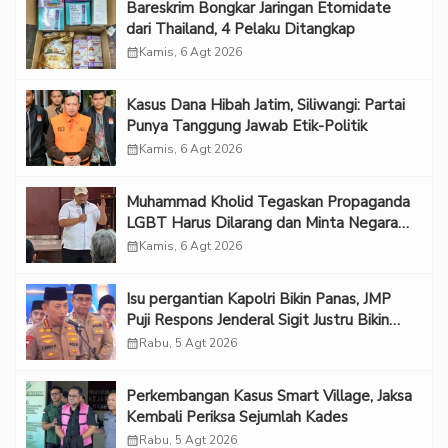
Bareskrim Bongkar Jaringan Etomidate
dari Thailand, 4 Pelaku Ditangkap
calendar_month
Kamis, 6 Agt 2026
Kasus Dana Hibah Jatim, Siliwangi: Partai
Punya Tanggung Jawab Etik-Politik
calendar_month
Kamis, 6 Agt 2026
Muhammad Kholid Tegaskan Propaganda
LGBT Harus Dilarang dan Minta Negara
Melindungi Korban
calendar_month
Kamis, 6 Agt 2026
Isu pergantian Kapolri Bikin Panas, JMP
Puji Respons Jenderal Sigit Justru Bikin
“Adem”
calendar_month
Rabu, 5 Agt 2026
Perkembangan Kasus Smart Village, Jaksa
Kembali Periksa Sejumlah Kades
calendar_month
Rabu, 5 Agt 2026