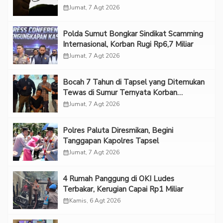
calendar_month
Jumat, 7 Agt 2026
Polda Sumut Bongkar Sindikat Scamming
Internasional, Korban Rugi Rp6,7 Miliar
calendar_month
Jumat, 7 Agt 2026
Bocah 7 Tahun di Tapsel yang Ditemukan
Tewas di Sumur Ternyata Korban
Kekerasan Seksual
calendar_month
Jumat, 7 Agt 2026
Polres Paluta Diresmikan, Begini
Tanggapan Kapolres Tapsel
calendar_month
Jumat, 7 Agt 2026
‎4 Rumah Panggung di OKI Ludes
Terbakar, Kerugian Capai Rp1 Miliar
calendar_month
Kamis, 6 Agt 2026