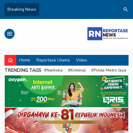
search
Breaking News
menu
home
Home
Reportase Utama
Video
TRENDING TAGS
#Narkoba
#Kriminal
#Polda Metro Jaya