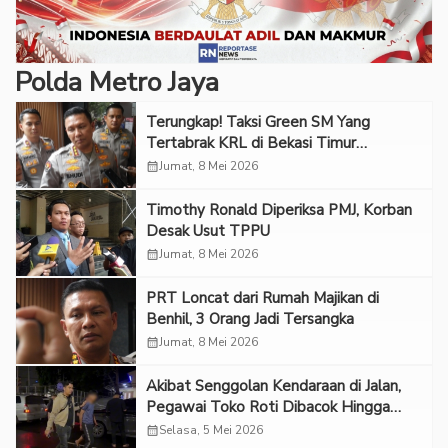
Polda Metro Jaya
Terungkap! Taksi Green SM Yang
Tertabrak KRL di Bekasi Timur
Ternyata Belum Diservis
calendar_month
Jumat, 8 Mei 2026
Timothy Ronald Diperiksa PMJ, Korban
Desak Usut TPPU
calendar_month
Jumat, 8 Mei 2026
PRT Loncat dari Rumah Majikan di
Benhil, 3 Orang Jadi Tersangka
calendar_month
Jumat, 8 Mei 2026
Akibat Senggolan Kendaraan di Jalan,
Pegawai Toko Roti Dibacok Hingga
Tewas di Cengkareng
calendar_month
Selasa, 5 Mei 2026