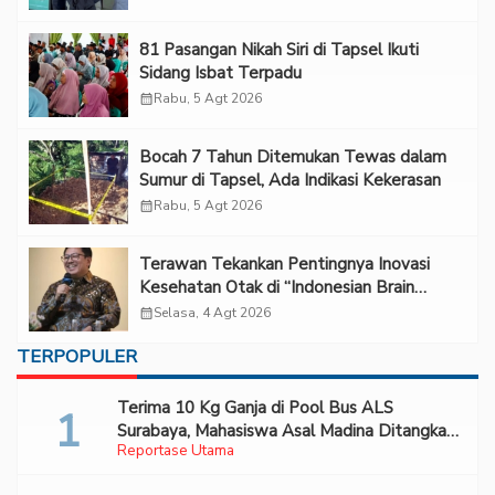
81 Pasangan Nikah Siri di Tapsel Ikuti
Sidang Isbat Terpadu
calendar_month
Rabu, 5 Agt 2026
Bocah 7 Tahun Ditemukan Tewas dalam
Sumur di Tapsel, Ada Indikasi Kekerasan
calendar_month
Rabu, 5 Agt 2026
Terawan Tekankan Pentingnya Inovasi
Kesehatan Otak di “Indonesian Brain
Forum 2026 UPN Veteran Jakarta”
calendar_month
Selasa, 4 Agt 2026
TERPOPULER
Terima 10 Kg Ganja di Pool Bus ALS
Surabaya, Mahasiswa Asal Madina Ditangkap
Reportase Utama
Bareskrim