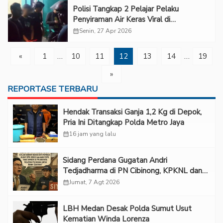
Polisi Tangkap 2 Pelajar Pelaku
Penyiraman Air Keras Viral di
Cengkareng
calendar_month
Senin, 27 Apr 2026
«
1
…
10
11
12
13
14
…
19
»
REPORTASE TERBARU
Hendak Transaksi Ganja 1,2 Kg di Depok,
Pria Ini Ditangkap Polda Metro Jaya
calendar_month
16 jam yang lalu
Sidang Perdana Gugatan Andri
Tedjadharma di PN Cibinong, KPKNL dan
PUPN Mangkir
calendar_month
Jumat, 7 Agt 2026
LBH Medan Desak Polda Sumut Usut
Kematian Winda Lorenza