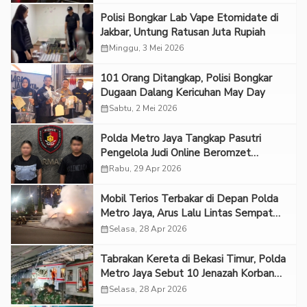
Polisi Bongkar Lab Vape Etomidate di
Jakbar, Untung Ratusan Juta Rupiah
calendar_month
Minggu, 3 Mei 2026
101 Orang Ditangkap, Polisi Bongkar
Dugaan Dalang Kericuhan May Day
calendar_month
Sabtu, 2 Mei 2026
Polda Metro Jaya Tangkap Pasutri
Pengelola Judi Online Beromzet
Ratusan Juta Rupiah
calendar_month
Rabu, 29 Apr 2026
Mobil Terios Terbakar di Depan Polda
Metro Jaya, Arus Lalu Lintas Sempat
Dihentikan
calendar_month
Selasa, 28 Apr 2026
Tabrakan Kereta di Bekasi Timur, Polda
Metro Jaya Sebut 10 Jenazah Korban
Belum Teridentifikasi
calendar_month
Selasa, 28 Apr 2026