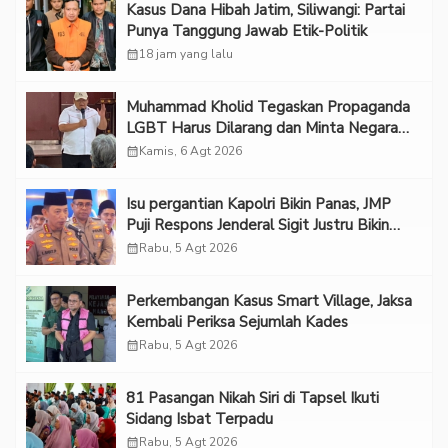
Kasus Dana Hibah Jatim, Siliwangi: Partai
Punya Tanggung Jawab Etik-Politik
calendar_month
18 jam yang lalu
Muhammad Kholid Tegaskan Propaganda
LGBT Harus Dilarang dan Minta Negara
Melindungi Korban
calendar_month
Kamis, 6 Agt 2026
Isu pergantian Kapolri Bikin Panas, JMP
Puji Respons Jenderal Sigit Justru Bikin
“Adem”
calendar_month
Rabu, 5 Agt 2026
Perkembangan Kasus Smart Village, Jaksa
Kembali Periksa Sejumlah Kades
calendar_month
Rabu, 5 Agt 2026
81 Pasangan Nikah Siri di Tapsel Ikuti
Sidang Isbat Terpadu
calendar_month
Rabu, 5 Agt 2026