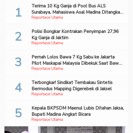
Terima 10 Kg Ganja di Pool Bus ALS
Surabaya, Mahasiswa Asal Madina Ditangkap
Reportase Utama
Bareskrim
Polisi Bongkar Kontrakan Penyimpan 27,96
Kg Ganja di Jaktim
Reportase Utama
Pernah Lolos Bawa 7 Kg Sabu ke Jakarta
Pilot Maskapai Malaysia Dibekuk Saat Bawa
Reportase Utama
70 Ribu Pil Ekstasi Di Bandara Soetta
Terbongkar! Sindikat Tembakau Sintetis
Bermodus Mapping Digerebek di Jaksel
Reportase Utama
Kepala BKPSDM Maenul Lubis Ditahan Jaksa,
Bupati Madina Angkat Bicara
Reportase Utama