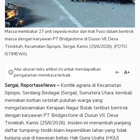
Massa membakar 27 unit sepeda motor dan truk Fuso dalam bentrok
massa dengan karyawan PT Bridgestone di Dusun VII, Desa
Tinokkah, Kecamatan Sipispis, Sergai, Kamis (25/6/2026). (FOTO:
ISTIMEWA)
Atur ukuran teks artikel ini untuk mendapatkan
text_increase
info
text_decrease
pengalaman membaca terbaik.
Sergai, ReportaseNews –
Konflik agraria di Kecamatan
Sipispis, Serdang Bedagai (Sergai), Sumatera Utara, kembali
memakan korban setelah puluhan warga yang
mengatasnamakan Kerajaan Nagur Bolak terlibat bentrok
dengan karyawan PT Bridgestone di Dusun VII, Desa
Tinokkah, Kamis (25/6/2026). Insiden ini menambah panjang
daftar tumpeng-tindih klaim kepemilikan lahan yang tidak
kunjung usai di kawasan bekas Hak Guna Usaha (HGU)