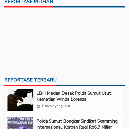
REPORTASE PILIHAN
REPORTASE TERBARU
LBH Medan Desak Polda Sumut Usut
Kematian Winda Lorenza
calendar_month
18 menit yang lalu
Polda Sumut Bongkar Sindikat Scamming
Internasional, Korban Rugi Rp6,7 Miliar