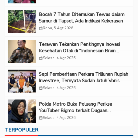
Bocah 7 Tahun Ditemukan Tewas dalam
Sumur di Tapsel, Ada Indikasi Kekerasan
calendar_month
Rabu, 5 Agt 2026
Terawan Tekankan Pentingnya Inovasi
Kesehatan Otak di “Indonesian Brain
Forum 2026 UPN Veteran Jakarta”
calendar_month
Selasa, 4 Agt 2026
Sepi Pemberitaan Perkara Triliunan Rupiah
Investree, Ternyata Sudah Jatuh Vonis
calendar_month
Selasa, 4 Agt 2026
Polda Metro Buka Peluang Periksa
YouTuber Bigmo terkait Dugaan
Eksploitasi Anak
calendar_month
Selasa, 4 Agt 2026
TERPOPULER