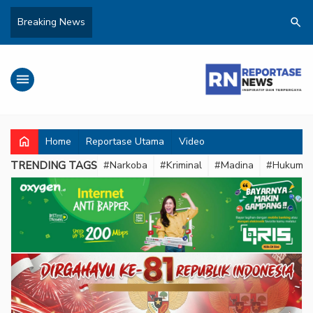
search
Breaking News
menu
home
Home
Reportase Utama
Video
TRENDING TAGS
#Narkoba
#Kriminal
#Madina
#Hukum