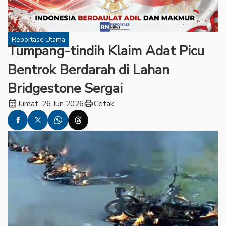
Reportase Utama
Tumpang-tindih Klaim Adat Picu
Bentrok Berdarah di Lahan
Bridgestone Sergai
calendar_month
print
Jumat, 26 Jun 2026
Cetak