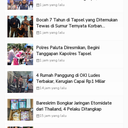
calendar_month
1 jam yang lalu
Bocah 7 Tahun di Tapsel yang Ditemukan
Tewas di Sumur Ternyata Korban
Kekerasan Seksual
calendar_month
1 jam yang lalu
Polres Paluta Diresmikan, Begini
Tanggapan Kapolres Tapsel
calendar_month
1 jam yang lalu
‎4 Rumah Panggung di OKI Ludes
Terbakar, Kerugian Capai Rp1 Miliar
calendar_month
14 jam yang lalu
Bareskrim Bongkar Jaringan Etomidate
dari Thailand, 4 Pelaku Ditangkap
calendar_month
15 jam yang lalu