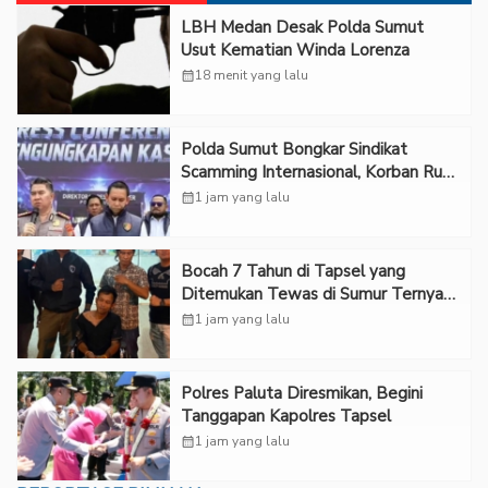
LBH Medan Desak Polda Sumut
Usut Kematian Winda Lorenza
calendar_month
18 menit yang lalu
Polda Sumut Bongkar Sindikat
Scamming Internasional, Korban Rugi
Rp6,7 Miliar
calendar_month
1 jam yang lalu
Bocah 7 Tahun di Tapsel yang
Ditemukan Tewas di Sumur Ternyata
Korban Kekerasan Seksual
calendar_month
1 jam yang lalu
Polres Paluta Diresmikan, Begini
Tanggapan Kapolres Tapsel
calendar_month
1 jam yang lalu