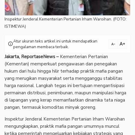
Inspektur Jenderal Kementerian Pertanian Irham Waroihan. (FOTO:
ISTIMEWA)
Atur ukuran teks artikel ini untuk mendapatkan
text_increase
info
text_decrease
pengalaman membaca terbaik.
Jakarta, ReportaseNews –
Kementerian Pertanian
(Kementan) memperkuat pengawasan dan penegakan
hukum dari hulu hingga hilir terhadap praktik mafia pangan
yang merugikan masyarakat serta mengganggu stabilitas
harga nasional. Langkah tegas ini bertujuan mengantisipasi
permainan distribusi, penimbunan, maupun manipulasi harga
di lapangan yang kerap memanfaatkan dinamika tata niaga
pangan, termasuk komoditas minyak goreng.
Inspektur Jenderal Kementerian Pertanian Irham Waroihan
mengungkapkan, praktik mafia pangan umumnya muncul
ketika pemerintah mengeluarkan kebijakan strategis yang