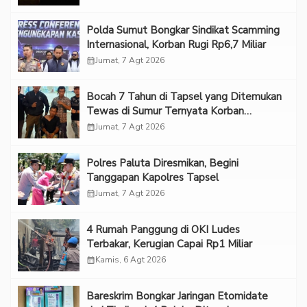
Polda Sumut Bongkar Sindikat Scamming
Internasional, Korban Rugi Rp6,7 Miliar
calendar_month
Jumat, 7 Agt 2026
Bocah 7 Tahun di Tapsel yang Ditemukan
Tewas di Sumur Ternyata Korban
Kekerasan Seksual
calendar_month
Jumat, 7 Agt 2026
Polres Paluta Diresmikan, Begini
Tanggapan Kapolres Tapsel
calendar_month
Jumat, 7 Agt 2026
‎4 Rumah Panggung di OKI Ludes
Terbakar, Kerugian Capai Rp1 Miliar
calendar_month
Kamis, 6 Agt 2026
Bareskrim Bongkar Jaringan Etomidate