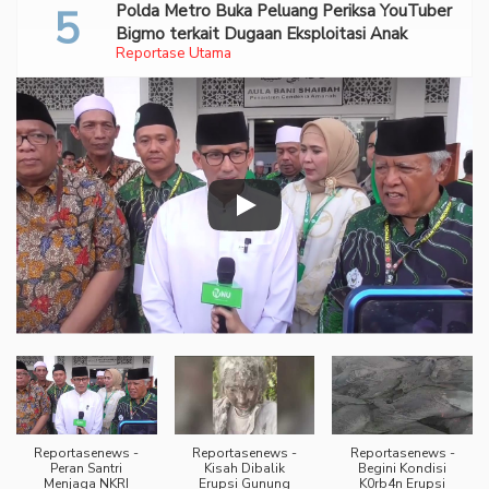
Polda Metro Buka Peluang Periksa YouTuber
Bigmo terkait Dugaan Eksploitasi Anak
Reportase Utama
Reportasenews -
Reportasenews -
Reportasenews -
Peran Santri
Kisah Dibalik
Begini Kondisi
Menjaga NKRI
Erupsi Gunung
K0rb4n Erupsi