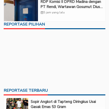
RDP Komisi II DPRD Madina dengan
PT Rendi, Wartawan Gosumut Diusir
dari Ruangan
calendar_month
5 jam yang lalu
REPORTASE PILIHAN
REPORTASE TERBARU
Sopir Angkot di Tapteng Diringkus Usai
Gasak Emas 53 Gram