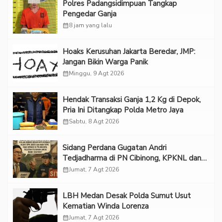
Polres Padangsidimpuan Tangkap
Pengedar Ganja
calendar_month
8 jam yang lalu
Hoaks Kerusuhan Jakarta Beredar, JMP:
Jangan Bikin Warga Panik
calendar_month
Minggu, 9 Agt 2026
Hendak Transaksi Ganja 1,2 Kg di Depok,
Pria Ini Ditangkap Polda Metro Jaya
calendar_month
Sabtu, 8 Agt 2026
Sidang Perdana Gugatan Andri
Tedjadharma di PN Cibinong, KPKNL dan
PUPN Mangkir
calendar_month
Jumat, 7 Agt 2026
LBH Medan Desak Polda Sumut Usut
Kematian Winda Lorenza
calendar_month
Jumat, 7 Agt 2026