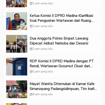
calendar_month
1 jam yang lalu
Ketua Komisi II DPRD Madina Klarifikasi
Soal Pengusiran Wartawan dari Ruang
RDP
calendar_month
2 jam yang lalu
Dua Anggota Polres Empat Lawang
Dipecat Akibat Narkoba dan Desersi
calendar_month
3 jam yang lalu
RDP Komisi II DPRD Madina dengan PT
Rendi, Wartawan Gosumut Diusir dari
Ruangan
calendar_month
5 jam yang lalu
Mayat Wanita Ditemukan di Kamar Kafe
Simarsayang Padangsidimpuan, Tim Inafis
Diterjunkan
calendar_month
8 jam yang lalu