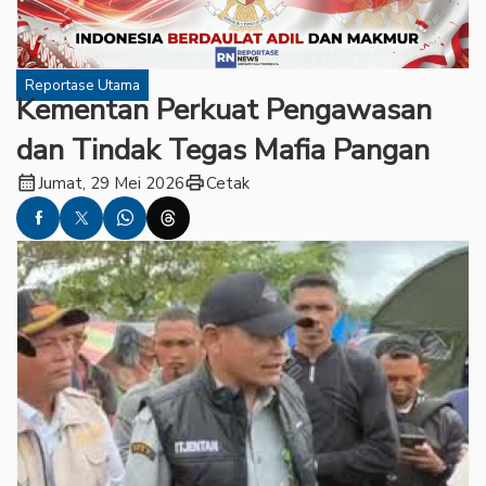
Reportase Utama
Kementan Perkuat Pengawasan
dan Tindak Tegas Mafia Pangan
calendar_month
print
Jumat, 29 Mei 2026
Cetak