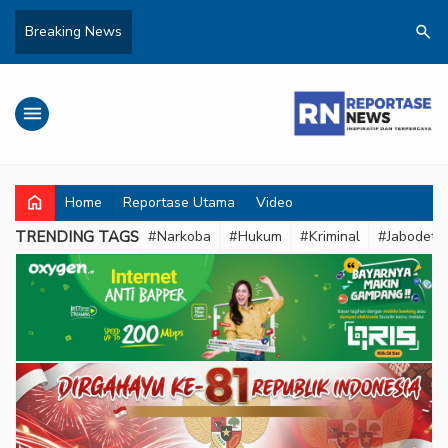
search
Breaking News
menu
home
Home
Reportase Utama
Video
TRENDING TAGS
#Narkoba
#Hukum
#Kriminal
#Jabodeta