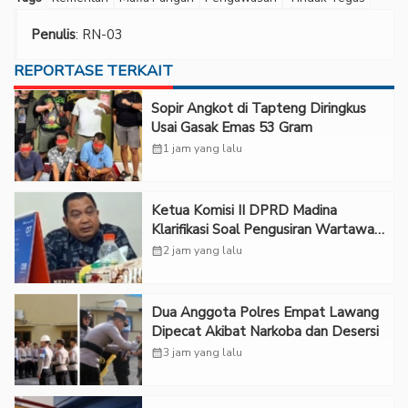
Penulis
: RN-03
REPORTASE TERKAIT
Sopir Angkot di Tapteng Diringkus
Usai Gasak Emas 53 Gram
calendar_month
1 jam yang lalu
Ketua Komisi II DPRD Madina
Klarifikasi Soal Pengusiran Wartawan
dari Ruang RDP
calendar_month
2 jam yang lalu
Dua Anggota Polres Empat Lawang
Dipecat Akibat Narkoba dan Desersi
calendar_month
3 jam yang lalu