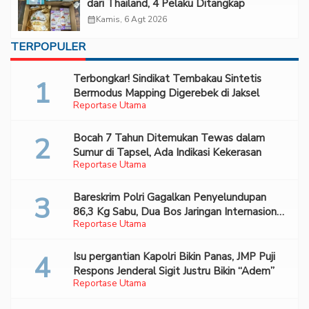
dari Thailand, 4 Pelaku Ditangkap
calendar_month
Kamis, 6 Agt 2026
TERPOPULER
Terbongkar! Sindikat Tembakau Sintetis
Bermodus Mapping Digerebek di Jaksel
Reportase Utama
Bocah 7 Tahun Ditemukan Tewas dalam
Sumur di Tapsel, Ada Indikasi Kekerasan
Reportase Utama
Bareskrim Polri Gagalkan Penyelundupan
86,3 Kg Sabu, Dua Bos Jaringan Internasional
Reportase Utama
Diburu
Isu pergantian Kapolri Bikin Panas, JMP Puji
Respons Jenderal Sigit Justru Bikin “Adem”
Reportase Utama