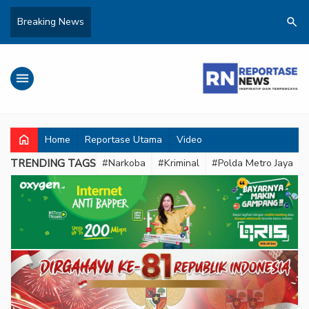
search
Breaking News
menu
home
Home
Reportase Utama
Video
TRENDING TAGS
#Narkoba
#Kriminal
#Polda Metro Jaya