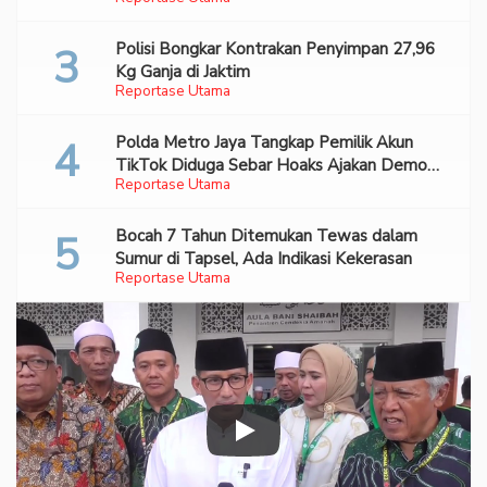
Polisi Bongkar Kontrakan Penyimpan 27,96
Kg Ganja di Jaktim
Reportase Utama
Polda Metro Jaya Tangkap Pemilik Akun
TikTok Diduga Sebar Hoaks Ajakan Demo
Reportase Utama
Turunkan Prabowo-Gibran
Bocah 7 Tahun Ditemukan Tewas dalam
Sumur di Tapsel, Ada Indikasi Kekerasan
Reportase Utama