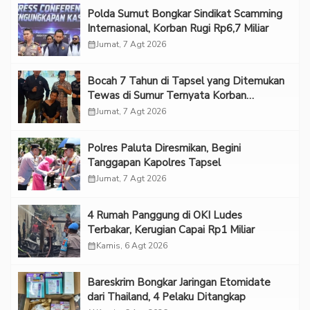
Polda Sumut Bongkar Sindikat Scamming
Internasional, Korban Rugi Rp6,7 Miliar
calendar_month
Jumat, 7 Agt 2026
Bocah 7 Tahun di Tapsel yang Ditemukan
Tewas di Sumur Ternyata Korban
Kekerasan Seksual
calendar_month
Jumat, 7 Agt 2026
Polres Paluta Diresmikan, Begini
Tanggapan Kapolres Tapsel
calendar_month
Jumat, 7 Agt 2026
‎4 Rumah Panggung di OKI Ludes
Terbakar, Kerugian Capai Rp1 Miliar
calendar_month
Kamis, 6 Agt 2026
Bareskrim Bongkar Jaringan Etomidate
dari Thailand, 4 Pelaku Ditangkap