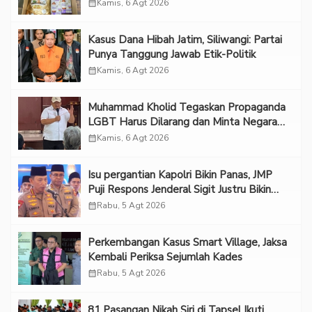
calendar_month
Kamis, 6 Agt 2026
Kasus Dana Hibah Jatim, Siliwangi: Partai
Punya Tanggung Jawab Etik-Politik
calendar_month
Kamis, 6 Agt 2026
Muhammad Kholid Tegaskan Propaganda
LGBT Harus Dilarang dan Minta Negara
Melindungi Korban
calendar_month
Kamis, 6 Agt 2026
Isu pergantian Kapolri Bikin Panas, JMP
Puji Respons Jenderal Sigit Justru Bikin
“Adem”
calendar_month
Rabu, 5 Agt 2026
Perkembangan Kasus Smart Village, Jaksa
Kembali Periksa Sejumlah Kades
calendar_month
Rabu, 5 Agt 2026
81 Pasangan Nikah Siri di Tapsel Ikuti