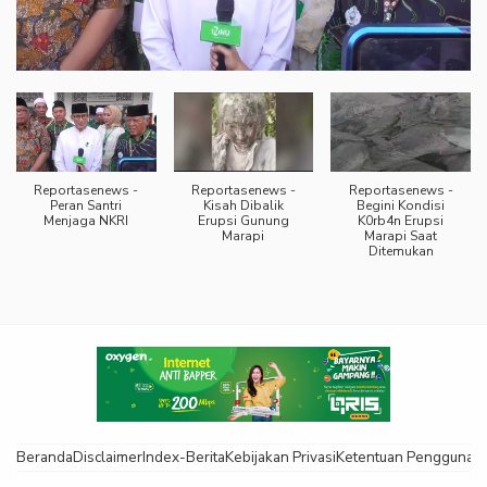
Reportasenews -
Reportasenews -
Reportasenews -
Peran Santri
Kisah Dibalik
Begini Kondisi
Menjaga NKRI
Erupsi Gunung
K0rb4n Erupsi
Marapi
Marapi Saat
Ditemukan
Beranda
Disclaimer
Index-Berita
Kebijakan Privasi
Ketentuan Pengguna
K