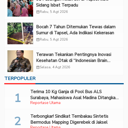
Sidang Isbat Terpadu
calendar_month
Rabu, 5 Agt 2026
Bocah 7 Tahun Ditemukan Tewas dalam
Sumur di Tapsel, Ada Indikasi Kekerasan
calendar_month
Rabu, 5 Agt 2026
Terawan Tekankan Pentingnya Inovasi
Kesehatan Otak di “Indonesian Brain
Forum 2026 UPN Veteran Jakarta”
calendar_month
Selasa, 4 Agt 2026
TERPOPULER
Terima 10 Kg Ganja di Pool Bus ALS
Surabaya, Mahasiswa Asal Madina Ditangkap
Reportase Utama
Bareskrim
Terbongkar! Sindikat Tembakau Sintetis
Bermodus Mapping Digerebek di Jaksel
Reportase Utama