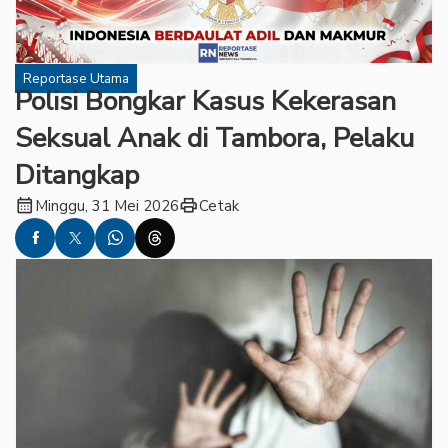
Reportase Utama
Polisi Bongkar Kasus Kekerasan
Seksual Anak di Tambora, Pelaku
Ditangkap
calendar_month
print
Minggu, 31 Mei 2026
Cetak