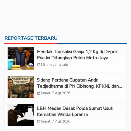
REPORTASE TERBARU
Hendak Transaksi Ganja 1,2 Kg di Depok,
Pria Ini Ditangkap Polda Metro Jaya
calendar_month
16 jam yang lalu
Sidang Perdana Gugatan Andri
Tedjadharma di PN Cibinong, KPKNL dan
PUPN Mangkir
calendar_month
Jumat, 7 Agt 2026
LBH Medan Desak Polda Sumut Usut
Kematian Winda Lorenza
calendar_month
Jumat, 7 Agt 2026