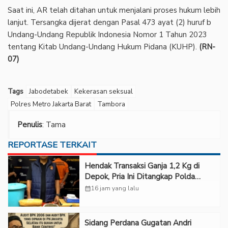
‎Saat ini, AR telah ditahan untuk menjalani proses hukum lebih
lanjut. Tersangka dijerat dengan Pasal 473 ayat (2) huruf b
Undang-Undang Republik Indonesia Nomor 1 Tahun 2023
tentang Kitab Undang-Undang Hukum Pidana (KUHP).
(RN-
07)
Tags
Jabodetabek
Kekerasan seksual
Polres Metro Jakarta Barat
Tambora
Penulis
: Tama
REPORTASE TERKAIT
Hendak Transaksi Ganja 1,2 Kg di
Depok, Pria Ini Ditangkap Polda
Metro Jaya
calendar_month
16 jam yang lalu
Sidang Perdana Gugatan Andri