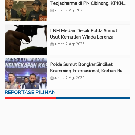
Tedjadharma di PN Cibinong, KPKNL
dan PUPN Mangkir
calendar_month
Jumat, 7 Agt 2026
LBH Medan Desak Polda Sumut
Usut Kematian Winda Lorenza
calendar_month
Jumat, 7 Agt 2026
Polda Sumut Bongkar Sindikat
Scamming Internasional, Korban Rugi
Rp6,7 Miliar
calendar_month
Jumat, 7 Agt 2026
REPORTASE PILIHAN